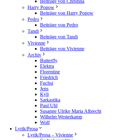
Beiträge von Christina
Harry Popow
Beiträge von Harry Popow
Pedro
Beiträge von Pedro
Tandi
Beiträge von Tandi
Vivienne
Beiträge von Vivienne
Archiv
Butterfly
Elektra
Florentine
Friedrich
Fuchsi
Jens
Kyli
Sarkastika
Paul Uhl
Susanne Ulrike Maria Albrecht
Wilhelm Westerkamp
Wolf
Lyrik/Prosa
Lyrik/Prosa – Vivienne