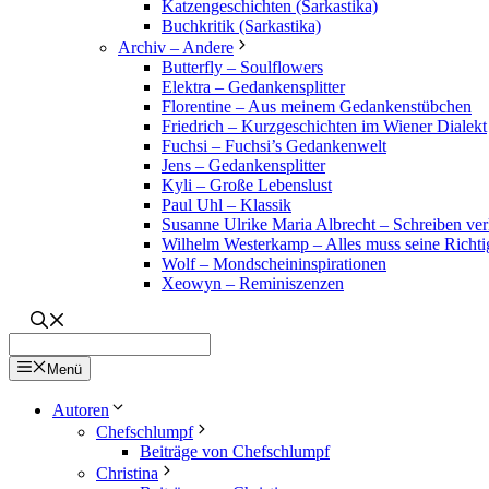
Katzengeschichten (Sarkastika)
Buchkritik (Sarkastika)
Archiv – Andere
Butterfly – Soulflowers
Elektra – Gedankensplitter
Florentine – Aus meinem Gedankenstübchen
Friedrich – Kurzgeschichten im Wiener Dialekt
Fuchsi – Fuchsi’s Gedankenwelt
Jens – Gedankensplitter
Kyli – Große Lebenslust
Paul Uhl – Klassik
Susanne Ulrike Maria Albrecht – Schreiben verl
Wilhelm Westerkamp – Alles muss seine Richti
Wolf – Mondscheininspirationen
Xeowyn – Reminiszenzen
Menü
Autoren
Chefschlumpf
Beiträge von Chefschlumpf
Christina