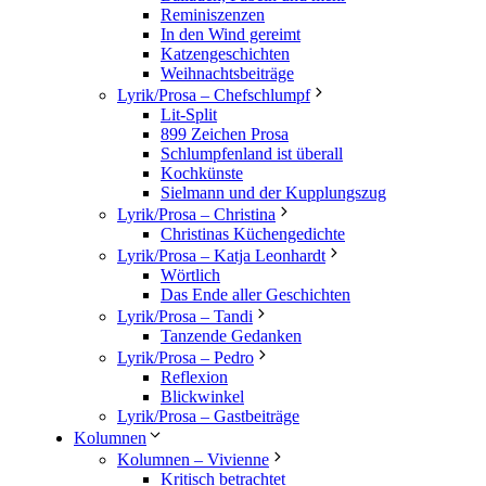
Reminiszenzen
In den Wind gereimt
Katzengeschichten
Weihnachtsbeiträge
Lyrik/Prosa – Chefschlumpf
Lit-Split
899 Zeichen Prosa
Schlumpfenland ist überall
Kochkünste
Sielmann und der Kupplungszug
Lyrik/Prosa – Christina
Christinas Küchengedichte
Lyrik/Prosa – Katja Leonhardt
Wörtlich
Das Ende aller Geschichten
Lyrik/Prosa – Tandi
Tanzende Gedanken
Lyrik/Prosa – Pedro
Reflexion
Blickwinkel
Lyrik/Prosa – Gastbeiträge
Kolumnen
Kolumnen – Vivienne
Kritisch betrachtet