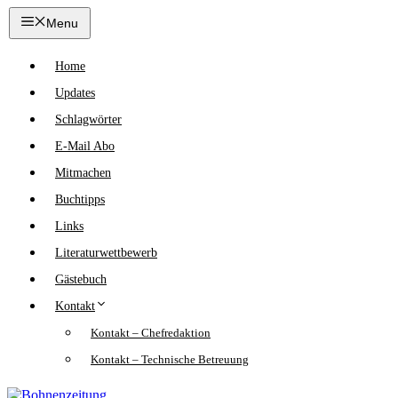
Zum
Menu
Inhalt
springen
Home
Updates
Schlagwörter
E-Mail Abo
Mitmachen
Buchtipps
Links
Literaturwettbewerb
Gästebuch
Kontakt
Kontakt – Chefredaktion
Kontakt – Technische Betreuung