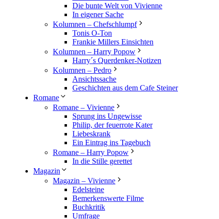
Die bunte Welt von Vivienne
In eigener Sache
Kolumnen – Chefschlumpf
Tonis O-Ton
Frankie Millers Einsichten
Kolumnen – Harry Popow
Harry´s Querdenker-Notizen
Kolumnen – Pedro
Ansichtssache
Geschichten aus dem Cafe Steiner
Romane
Romane – Vivienne
Sprung ins Ungewisse
Philip, der feuerrote Kater
Liebeskrank
Ein Eintrag ins Tagebuch
Romane – Harry Popow
In die Stille gerettet
Magazin
Magazin – Vivienne
Edelsteine
Bemerkenswerte Filme
Buchkritik
Umfrage