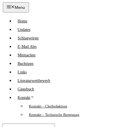
Zum
Menu
Inhalt
springen
Home
Updates
Schlagwörter
E-Mail Abo
Mitmachen
Buchtipps
Links
Literaturwettbewerb
Gästebuch
Kontakt
Kontakt – Chefredaktion
Kontakt – Technische Betreuung