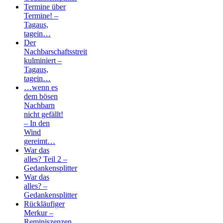
Termine über
Termine! –
Tagaus,
tagein…
Der
Nachbarschaftsstreit
kulminiert –
Tagaus,
tagein…
…wenn es
dem bösen
Nachbarn
nicht gefällt!
– In den
Wind
gereimt…
War das
alles? Teil 2 –
Gedankensplitter
War das
alles? –
Gedankensplitter
Rückläufiger
Merkur –
Reminiszenzen…