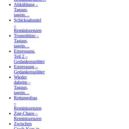
Abkühlung –
Tagaus,
tagein…
Schicksalsspiel
–
Reminiszenzen
Tropenhitze –
Tagaus,
tagein…
Erpressung,
Teil 2 –
Gedankensplitter
Erpressung –
Gedankensplitter
Wieder
daheim –
Tagaus,
tagein…
Rettungsfrau
–
Reminiszenzen
Zug-Chaos –
Reminiszenzen
Zwischen
Crash-Kurs in