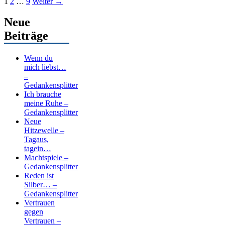
Seite
Seite
Seite
1
2
…
9
Weiter
→
Neue
Beiträge
Wenn du
mich liebst…
–
Gedankensplitter
Ich brauche
meine Ruhe –
Gedankensplitter
Neue
Hitzewelle –
Tagaus,
tagein…
Machtspiele –
Gedankensplitter
Reden ist
Silber… –
Gedankensplitter
Vertrauen
gegen
Vertrauen –