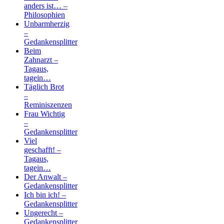
anders ist… –
Philosophien
Unbarmherzig
–
Gedankensplitter
Beim
Zahnarzt –
Tagaus,
tagein…
Täglich Brot
–
Reminiszenzen
Frau Wichtig
–
Gedankensplitter
Viel
geschafft! –
Tagaus,
tagein…
Der Anwalt –
Gedankensplitter
Ich bin ich! –
Gedankensplitter
Ungerecht –
Gedankensplitter