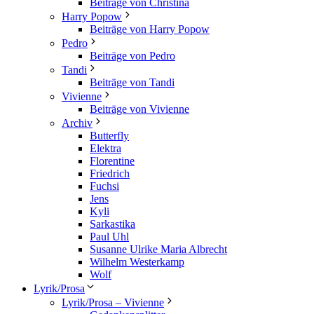
Beiträge von Christina
Harry Popow
Beiträge von Harry Popow
Pedro
Beiträge von Pedro
Tandi
Beiträge von Tandi
Vivienne
Beiträge von Vivienne
Archiv
Butterfly
Elektra
Florentine
Friedrich
Fuchsi
Jens
Kyli
Sarkastika
Paul Uhl
Susanne Ulrike Maria Albrecht
Wilhelm Westerkamp
Wolf
Lyrik/Prosa
Lyrik/Prosa – Vivienne