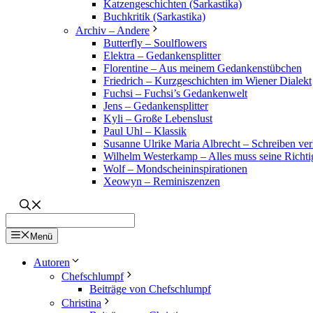
Katzengeschichten (Sarkastika)
Buchkritik (Sarkastika)
Archiv – Andere
Butterfly – Soulflowers
Elektra – Gedankensplitter
Florentine – Aus meinem Gedankenstübchen
Friedrich – Kurzgeschichten im Wiener Dialekt
Fuchsi – Fuchsi’s Gedankenwelt
Jens – Gedankensplitter
Kyli – Große Lebenslust
Paul Uhl – Klassik
Susanne Ulrike Maria Albrecht – Schreiben verl
Wilhelm Westerkamp – Alles muss seine Richti
Wolf – Mondscheininspirationen
Xeowyn – Reminiszenzen
Menü
Autoren
Chefschlumpf
Beiträge von Chefschlumpf
Christina