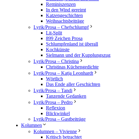
Reminiszenzen
In den Wind gereimt
Katzengeschichten
Weihnachtsbeiträge
Lyrik/Prosa – Chefschlumpf
Lit-Split
899 Zeichen Prosa
Schlumpfenland ist überall
Kochkünste
Sielmann und der Kupplungszug
Lyrik/Prosa – Christina
Christinas Küchengedichte
Lyrik/Prosa – Katja Leonhardt
Wörtlich
Das Ende aller Geschichten
Lyrik/Prosa – Tandi
Tanzende Gedanken
Lyrik/Prosa – Pedro
Reflexion
Blickwinkel
Lyrik/Prosa – Gastbeiträge
Kolumnen
Kolumnen – Vivienne
Kritisch betrachtet