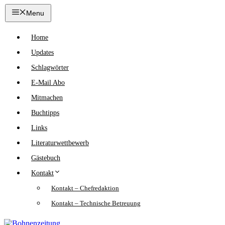
Zum
Menu
Inhalt
springen
Home
Updates
Schlagwörter
E-Mail Abo
Mitmachen
Buchtipps
Links
Literaturwettbewerb
Gästebuch
Kontakt
Kontakt – Chefredaktion
Kontakt – Technische Betreuung