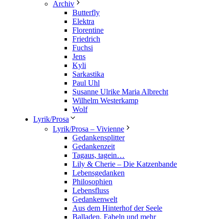
Archiv
Butterfly
Elektra
Florentine
Friedrich
Fuchsi
Jens
Kyli
Sarkastika
Paul Uhl
Susanne Ulrike Maria Albrecht
Wilhelm Westerkamp
Wolf
Lyrik/Prosa
Lyrik/Prosa – Vivienne
Gedankensplitter
Gedankenzeit
Tagaus, tagein…
Lily & Cherie – Die Katzenbande
Lebensgedanken
Philosophien
Lebensfluss
Gedankenwelt
Aus dem Hinterhof der Seele
Balladen, Fabeln und mehr