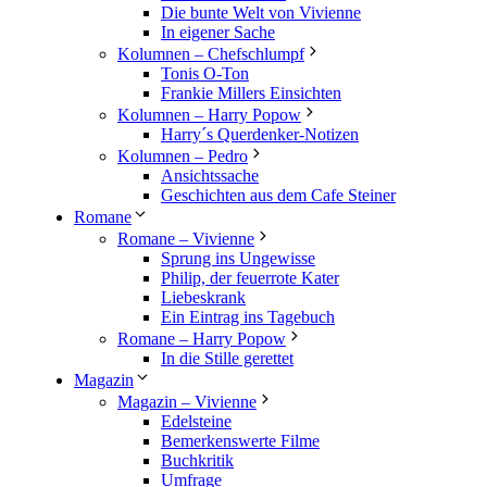
Die bunte Welt von Vivienne
In eigener Sache
Kolumnen – Chefschlumpf
Tonis O-Ton
Frankie Millers Einsichten
Kolumnen – Harry Popow
Harry´s Querdenker-Notizen
Kolumnen – Pedro
Ansichtssache
Geschichten aus dem Cafe Steiner
Romane
Romane – Vivienne
Sprung ins Ungewisse
Philip, der feuerrote Kater
Liebeskrank
Ein Eintrag ins Tagebuch
Romane – Harry Popow
In die Stille gerettet
Magazin
Magazin – Vivienne
Edelsteine
Bemerkenswerte Filme
Buchkritik
Umfrage