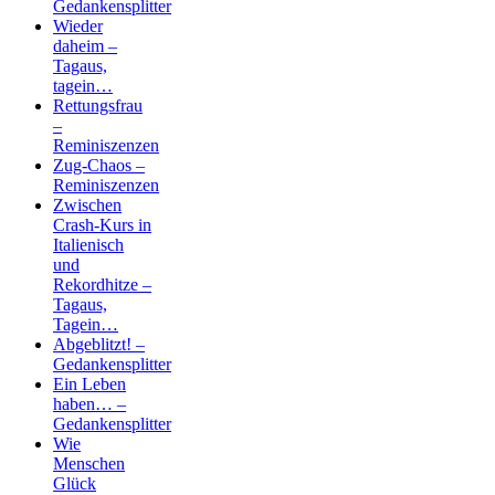
Gedankensplitter
Wieder
daheim –
Tagaus,
tagein…
Rettungsfrau
–
Reminiszenzen
Zug-Chaos –
Reminiszenzen
Zwischen
Crash-Kurs in
Italienisch
und
Rekordhitze –
Tagaus,
Tagein…
Abgeblitzt! –
Gedankensplitter
Ein Leben
haben… –
Gedankensplitter
Wie
Menschen
Glück