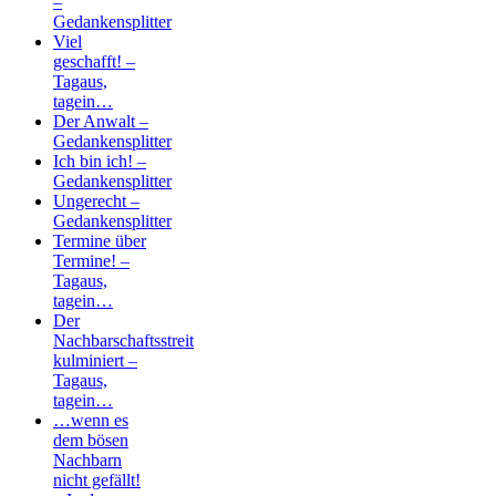
–
Gedankensplitter
Viel
geschafft! –
Tagaus,
tagein…
Der Anwalt –
Gedankensplitter
Ich bin ich! –
Gedankensplitter
Ungerecht –
Gedankensplitter
Termine über
Termine! –
Tagaus,
tagein…
Der
Nachbarschaftsstreit
kulminiert –
Tagaus,
tagein…
…wenn es
dem bösen
Nachbarn
nicht gefällt!