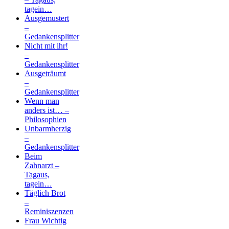
tagein…
Ausgemustert
–
Gedankensplitter
Nicht mit ihr!
–
Gedankensplitter
Ausgeträumt
–
Gedankensplitter
Wenn man
anders ist… –
Philosophien
Unbarmherzig
–
Gedankensplitter
Beim
Zahnarzt –
Tagaus,
tagein…
Täglich Brot
–
Reminiszenzen
Frau Wichtig