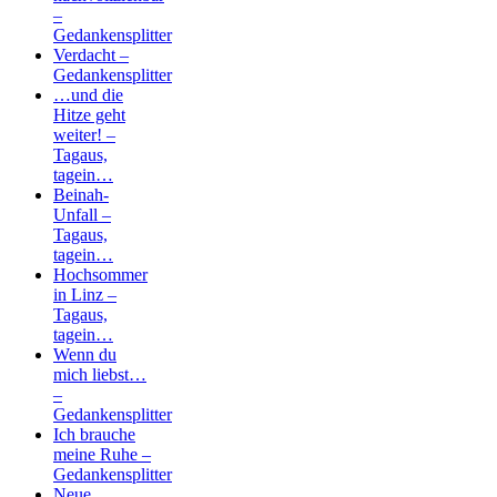
–
Gedankensplitter
Verdacht –
Gedankensplitter
…und die
Hitze geht
weiter! –
Tagaus,
tagein…
Beinah-
Unfall –
Tagaus,
tagein…
Hochsommer
in Linz –
Tagaus,
tagein…
Wenn du
mich liebst…
–
Gedankensplitter
Ich brauche
meine Ruhe –
Gedankensplitter
Neue