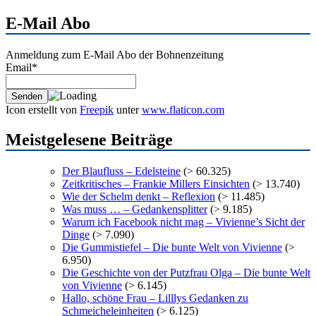
Archiv
E-Mail Abo
Anmeldung zum E-Mail Abo der Bohnenzeitung
Email*
Icon erstellt von
Freepik
unter
www.flaticon.com
Meistgelesene Beiträge
Der Blaufluss – Edelsteine
(> 60.325)
Zeitkritisches – Frankie Millers Einsichten
(> 13.740)
Wie der Schelm denkt – Reflexion
(> 11.485)
Was muss … – Gedankensplitter
(> 9.185)
Warum ich Facebook nicht mag – Vivienne’s Sicht der
Dinge
(> 7.090)
Die Gummistiefel – Die bunte Welt von Vivienne
(>
6.950)
Die Geschichte von der Putzfrau Olga – Die bunte Welt
von Vivienne
(> 6.145)
Hallo, schöne Frau – Lilllys Gedanken zu
Schmeicheleinheiten
(> 6.125)