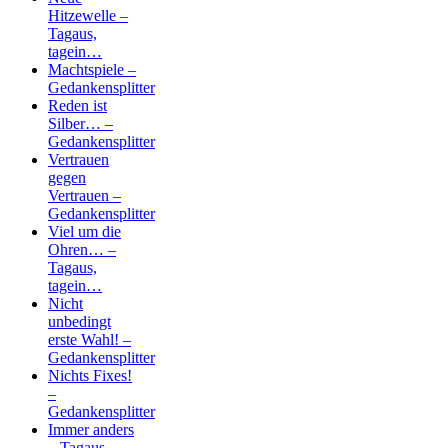
Hitzewelle –
Tagaus,
tagein…
Machtspiele –
Gedankensplitter
Reden ist
Silber… –
Gedankensplitter
Vertrauen
gegen
Vertrauen –
Gedankensplitter
Viel um die
Ohren… –
Tagaus,
tagein…
Nicht
unbedingt
erste Wahl! –
Gedankensplitter
Nichts Fixes!
–
Gedankensplitter
Immer anders
– Tagaus,