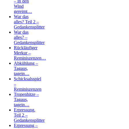
– In den
Wind
gereimt…
War das
alles? Teil 2 –
Gedankensplitter
War das
alles? –
Gedankensplitter
Rückläufiger
Merkur –
Reminiszenzen…
Abkühlung –
Tagaus,
tagein…
Schicksalsspiel
–
Reminiszenzen
Tropenhitze –
Tagaus,
tagein…
Erpressung,
Teil 2 –
Gedankensplitter
Erpressung –