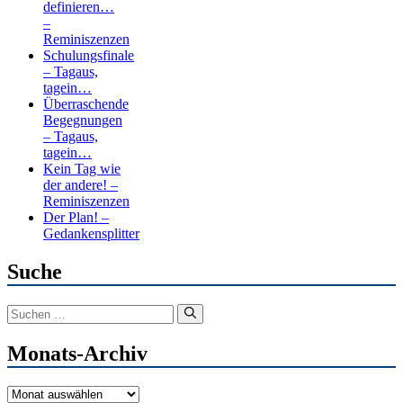
definieren…
–
Reminiszenzen
Schulungsfinale
– Tagaus,
tagein…
Überraschende
Begegnungen
– Tagaus,
tagein…
Kein Tag wie
der andere! –
Reminiszenzen
Der Plan! –
Gedankensplitter
Suche
Suchen
nach:
Monats-Archiv
Monats-