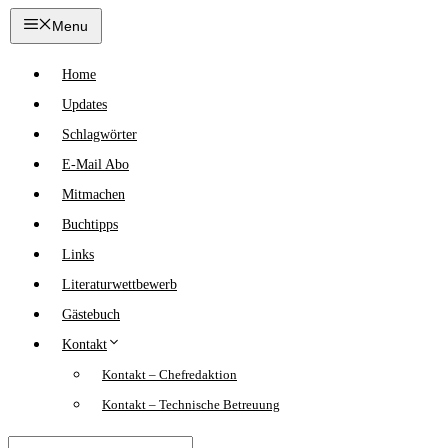
Zum
Menu
Inhalt
springen
Home
Updates
Schlagwörter
E-Mail Abo
Mitmachen
Buchtipps
Links
Literaturwettbewerb
Gästebuch
Kontakt
Kontakt – Chefredaktion
Kontakt – Technische Betreuung