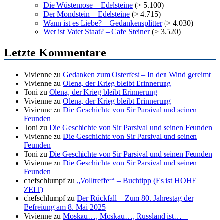
Die Wüstenrose – Edelsteine
(> 5.100)
Der Mondstein – Edelsteine
(> 4.715)
Wann ist es Liebe? – Gedankensplitter
(> 4.030)
Wer ist Vater Staat? – Cafe Steiner
(> 3.520)
Letzte Kommentare
Vivienne
zu
Gedanken zum Osterfest – In den Wind gereimt
Vivienne
zu
Olena, der Krieg bleibt Erinnerung
Toni
zu
Olena, der Krieg bleibt Erinnerung
Vivienne
zu
Olena, der Krieg bleibt Erinnerung
Vivienne
zu
Die Geschichte von Sir Parsival und seinen
Feunden
Toni
zu
Die Geschichte von Sir Parsival und seinen Feunden
Vivienne
zu
Die Geschichte von Sir Parsival und seinen
Feunden
Toni
zu
Die Geschichte von Sir Parsival und seinen Feunden
Vivienne
zu
Die Geschichte von Sir Parsival und seinen
Feunden
chefschlumpf
zu
„Volltreffer“ – Buchtipp (Es ist HOHE
ZEIT)
chefschlumpf
zu
Der Rückfall – Zum 80. Jahrestag der
Befreiung am 8. Mai 2025
Vivienne
zu
Moskau…, Moskau…, Russland ist… –