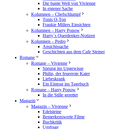
Die bunte Welt von Vivienne
In eigener Sache
Kolumnen – Chefschlumpf
Tonis O-Ton
Frankie Millers Einsichten
Kolumnen – Harry Popow
Harry´s Querdenker-Notizen
Kolumnen – Pedro
Ansichtssache
Geschichten aus dem Cafe Steiner
Romane
Romane – Vivienne
Sprung ins Ungewisse
Philip, der feuerrote Kater
Liebeskrank
Ein Eintrag ins Tagebuch
Romane – Harry Popow
In die Stille gerettet
Magazin
Magazin – Vivienne
Edelsteine
Bemerkenswerte Filme
Buchkritik
Umfrage