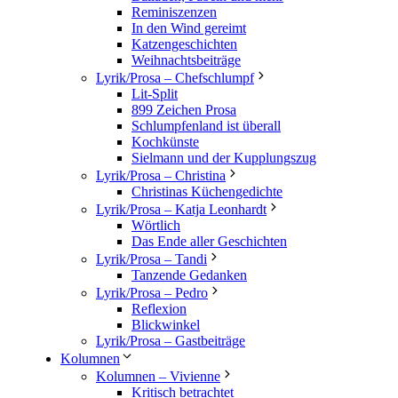
Reminiszenzen
In den Wind gereimt
Katzengeschichten
Weihnachtsbeiträge
Lyrik/Prosa – Chefschlumpf
Lit-Split
899 Zeichen Prosa
Schlumpfenland ist überall
Kochkünste
Sielmann und der Kupplungszug
Lyrik/Prosa – Christina
Christinas Küchengedichte
Lyrik/Prosa – Katja Leonhardt
Wörtlich
Das Ende aller Geschichten
Lyrik/Prosa – Tandi
Tanzende Gedanken
Lyrik/Prosa – Pedro
Reflexion
Blickwinkel
Lyrik/Prosa – Gastbeiträge
Kolumnen
Kolumnen – Vivienne
Kritisch betrachtet