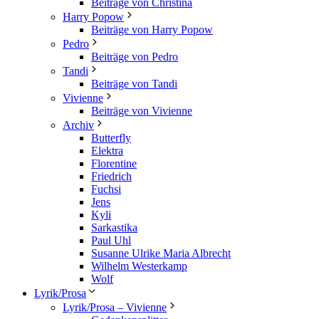
Beiträge von Christina
Harry Popow
Beiträge von Harry Popow
Pedro
Beiträge von Pedro
Tandi
Beiträge von Tandi
Vivienne
Beiträge von Vivienne
Archiv
Butterfly
Elektra
Florentine
Friedrich
Fuchsi
Jens
Kyli
Sarkastika
Paul Uhl
Susanne Ulrike Maria Albrecht
Wilhelm Westerkamp
Wolf
Lyrik/Prosa
Lyrik/Prosa – Vivienne