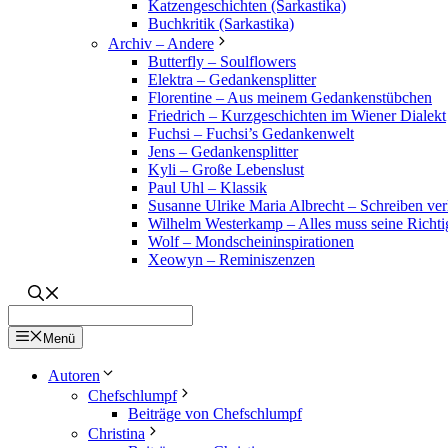
Katzengeschichten (Sarkastika)
Buchkritik (Sarkastika)
Archiv – Andere
Butterfly – Soulflowers
Elektra – Gedankensplitter
Florentine – Aus meinem Gedankenstübchen
Friedrich – Kurzgeschichten im Wiener Dialekt
Fuchsi – Fuchsi’s Gedankenwelt
Jens – Gedankensplitter
Kyli – Große Lebenslust
Paul Uhl – Klassik
Susanne Ulrike Maria Albrecht – Schreiben verl
Wilhelm Westerkamp – Alles muss seine Richti
Wolf – Mondscheininspirationen
Xeowyn – Reminiszenzen
Menü
Autoren
Chefschlumpf
Beiträge von Chefschlumpf
Christina