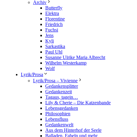
Archiv
Butterfly
Elektra
Florentine
Friedrich
Fuchsi
Jens
Kyli
Sarkastika
Paul Uhl
Susanne Ulrike Maria Albrecht
Wilhelm Westerkamp
Wolf
Lyrik/Prosa
Lyrik/Prosa – Vivienne
Gedankensplitter
Gedankenzeit
Tagaus, tagein…
Lily & Cherie – Die Katzenbande
Lebensgedanken
Philosophien
Lebensfluss
Gedankenwelt
Aus dem Hinterhof der Seele
Balladen, Fabeln und mehr