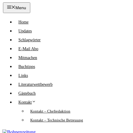
Zum
Menu
Inhalt
springen
Home
Updates
Schlagwörter
E-Mail Abo
Mitmachen
Buchtipps
Links
Literaturwettbewerb
Gästebuch
Kontakt
Kontakt – Chefredaktion
Kontakt – Technische Betreuung