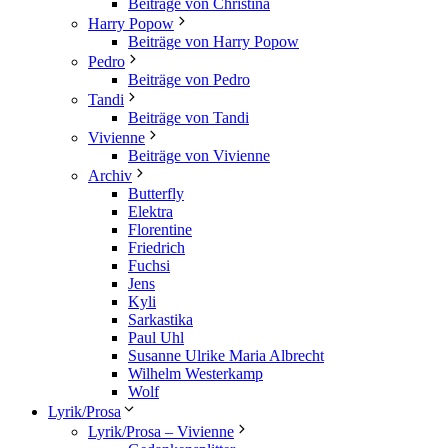
Beiträge von Christina
Harry Popow
Beiträge von Harry Popow
Pedro
Beiträge von Pedro
Tandi
Beiträge von Tandi
Vivienne
Beiträge von Vivienne
Archiv
Butterfly
Elektra
Florentine
Friedrich
Fuchsi
Jens
Kyli
Sarkastika
Paul Uhl
Susanne Ulrike Maria Albrecht
Wilhelm Westerkamp
Wolf
Lyrik/Prosa
Lyrik/Prosa – Vivienne