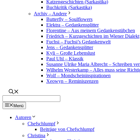
Katzengeschichten (Sarkastika)
Buchkritik (Sarkastika)
Archiv – Andere
Butterfly – Soulflowers
Elektra – Gedankensplitter
Florentine – Aus meinem Gedankenstübchen
Friedrich – Kurzgeschichten im Wiener Dialekt
Fuchsi – Fuchsi’s Gedankenwelt
Jens – Gedankensplitter
Kyli – Große Lebenslust
Paul Uhl – Klassik
Susanne Ulrike Maria Albrecht – Schreiben verl
Wilhelm Westerkamp – Alles muss seine Richti
Wolf – Mondscheininspirationen
Xeowyn – Reminiszenzen
Menü
Autoren
Chefschlumpf
Beiträge von Chefschlumpf
Christina