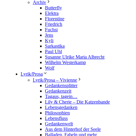
Archiv
Butterfly
Elektra
Florentine
Friedrich
Fuchsi
Jens
Kyli
Sarkastika
Paul Uhl
Susanne Ulrike Maria Albrecht
Wilhelm Westerkamp
Wolf
Lyrik/Prosa
Lyrik/Prosa – Vivienne
Gedankensplitter
Gedankenzeit
Tagaus, tagein…
Lily & Cherie – Die Katzenbande
Lebensgedanken
Philosophien
Lebensfluss
Gedankenwelt
Aus dem Hinterhof der Seele
Balladen, Fabeln und mehr