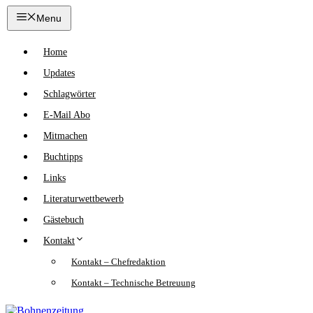
Zum
Menu
Inhalt
springen
Home
Updates
Schlagwörter
E-Mail Abo
Mitmachen
Buchtipps
Links
Literaturwettbewerb
Gästebuch
Kontakt
Kontakt – Chefredaktion
Kontakt – Technische Betreuung