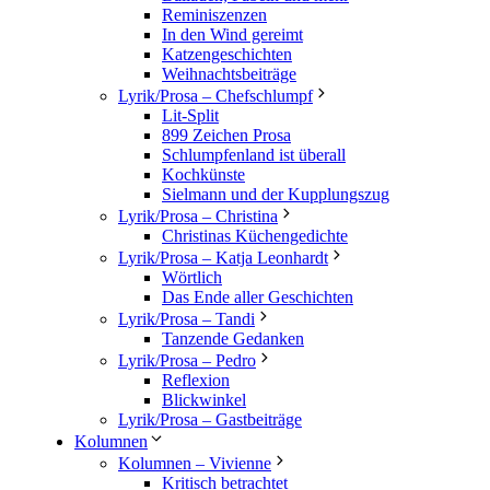
Reminiszenzen
In den Wind gereimt
Katzengeschichten
Weihnachtsbeiträge
Lyrik/Prosa – Chefschlumpf
Lit-Split
899 Zeichen Prosa
Schlumpfenland ist überall
Kochkünste
Sielmann und der Kupplungszug
Lyrik/Prosa – Christina
Christinas Küchengedichte
Lyrik/Prosa – Katja Leonhardt
Wörtlich
Das Ende aller Geschichten
Lyrik/Prosa – Tandi
Tanzende Gedanken
Lyrik/Prosa – Pedro
Reflexion
Blickwinkel
Lyrik/Prosa – Gastbeiträge
Kolumnen
Kolumnen – Vivienne
Kritisch betrachtet