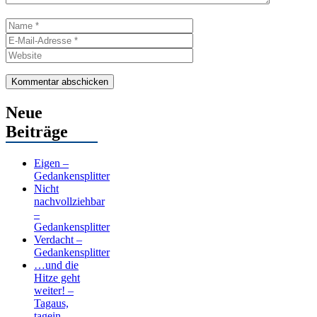
Name
E-
Mail-
Website
Adresse
Neue
Beiträge
Eigen –
Gedankensplitter
Nicht
nachvollziehbar
–
Gedankensplitter
Verdacht –
Gedankensplitter
…und die
Hitze geht
weiter! –
Tagaus,
tagein…