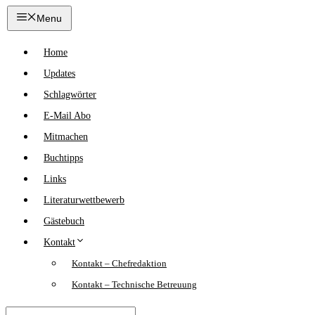
Zum
Menu
Inhalt
springen
Home
Updates
Schlagwörter
E-Mail Abo
Mitmachen
Buchtipps
Links
Literaturwettbewerb
Gästebuch
Kontakt
Kontakt – Chefredaktion
Kontakt – Technische Betreuung