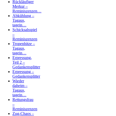
Rückläufiger
Merkur –
Reminiszenzen…
Abkühlung –
Tagaus,
tagein…
Schicksalsspiel
–
Reminiszenzen
Tropenhitze –
Tagaus,
tagein…
Erpressung,
Teil 2 –
Gedankensplitter
Erpressung –
Gedankensplitter
Wieder
daheim –
Tagaus,
tagein…
Rettungsfrau
–
Reminiszenzen
Zug-Chaos –