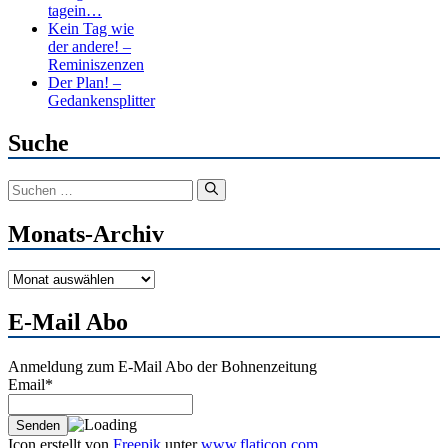
tagein…
Kein Tag wie
der andere! –
Reminiszenzen
Der Plan! –
Gedankensplitter
Suche
Suchen
nach:
Monats-Archiv
Monats-
Archiv
E-Mail Abo
Anmeldung zum E-Mail Abo der Bohnenzeitung
Email*
Icon erstellt von
Freepik
unter
www.flaticon.com