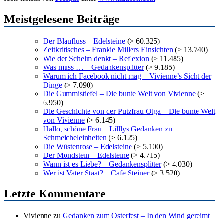
Meistgelesene Beiträge
Der Blaufluss – Edelsteine
(> 60.325)
Zeitkritisches – Frankie Millers Einsichten
(> 13.740)
Wie der Schelm denkt – Reflexion
(> 11.485)
Was muss … – Gedankensplitter
(> 9.185)
Warum ich Facebook nicht mag – Vivienne’s Sicht der
Dinge
(> 7.090)
Die Gummistiefel – Die bunte Welt von Vivienne
(>
6.950)
Die Geschichte von der Putzfrau Olga – Die bunte Welt
von Vivienne
(> 6.145)
Hallo, schöne Frau – Lilllys Gedanken zu
Schmeicheleinheiten
(> 6.125)
Die Wüstenrose – Edelsteine
(> 5.100)
Der Mondstein – Edelsteine
(> 4.715)
Wann ist es Liebe? – Gedankensplitter
(> 4.030)
Wer ist Vater Staat? – Cafe Steiner
(> 3.520)
Letzte Kommentare
Vivienne
zu
Gedanken zum Osterfest – In den Wind gereimt