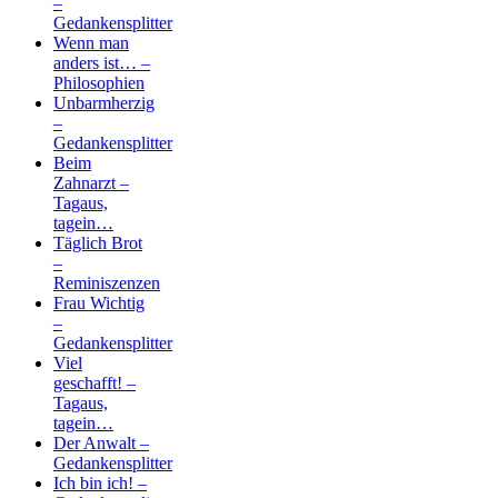
–
Gedankensplitter
Wenn man
anders ist… –
Philosophien
Unbarmherzig
–
Gedankensplitter
Beim
Zahnarzt –
Tagaus,
tagein…
Täglich Brot
–
Reminiszenzen
Frau Wichtig
–
Gedankensplitter
Viel
geschafft! –
Tagaus,
tagein…
Der Anwalt –
Gedankensplitter
Ich bin ich! –