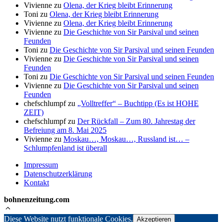
Vivienne
zu
Olena, der Krieg bleibt Erinnerung
Toni
zu
Olena, der Krieg bleibt Erinnerung
Vivienne
zu
Olena, der Krieg bleibt Erinnerung
Vivienne
zu
Die Geschichte von Sir Parsival und seinen
Feunden
Toni
zu
Die Geschichte von Sir Parsival und seinen Feunden
Vivienne
zu
Die Geschichte von Sir Parsival und seinen
Feunden
Toni
zu
Die Geschichte von Sir Parsival und seinen Feunden
Vivienne
zu
Die Geschichte von Sir Parsival und seinen
Feunden
chefschlumpf
zu
„Volltreffer“ – Buchtipp (Es ist HOHE
ZEIT)
chefschlumpf
zu
Der Rückfall – Zum 80. Jahrestag der
Befreiung am 8. Mai 2025
Vivienne
zu
Moskau…, Moskau…, Russland ist… –
Schlumpfenland ist überall
Impressum
Datenschutzerklärung
Kontakt
bohnenzeitung.com
Diese Website nutzt funktionale Cookies.
Akzeptieren