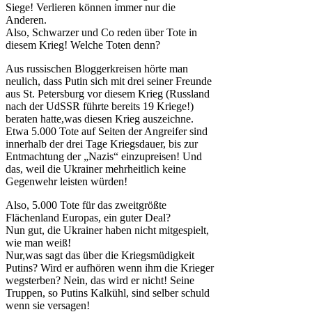
Siege! Verlieren können immer nur die
Anderen.
Also, Schwarzer und Co reden über Tote in
diesem Krieg! Welche Toten denn?
Aus russischen Bloggerkreisen hörte man
neulich, dass Putin sich mit drei seiner Freunde
aus St. Petersburg vor diesem Krieg (Russland
nach der UdSSR führte bereits 19 Kriege!)
beraten hatte,was diesen Krieg auszeichne.
Etwa 5.000 Tote auf Seiten der Angreifer sind
innerhalb der drei Tage Kriegsdauer, bis zur
Entmachtung der „Nazis“ einzupreisen! Und
das, weil die Ukrainer mehrheitlich keine
Gegenwehr leisten würden!
Also, 5.000 Tote für das zweitgrößte
Flächenland Europas, ein guter Deal?
Nun gut, die Ukrainer haben nicht mitgespielt,
wie man weiß!
Nur,was sagt das über die Kriegsmüdigkeit
Putins? Wird er aufhören wenn ihm die Krieger
wegsterben? Nein, das wird er nicht! Seine
Truppen, so Putins Kalkühl, sind selber schuld
wenn sie versagen!