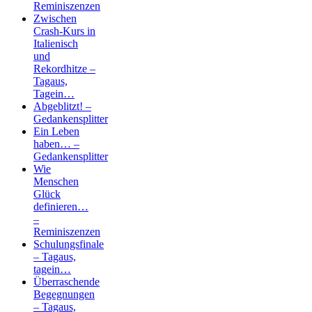
Reminiszenzen
Zwischen
Crash-Kurs in
Italienisch
und
Rekordhitze –
Tagaus,
Tagein…
Abgeblitzt! –
Gedankensplitter
Ein Leben
haben… –
Gedankensplitter
Wie
Menschen
Glück
definieren…
–
Reminiszenzen
Schulungsfinale
– Tagaus,
tagein…
Überraschende
Begegnungen
– Tagaus,