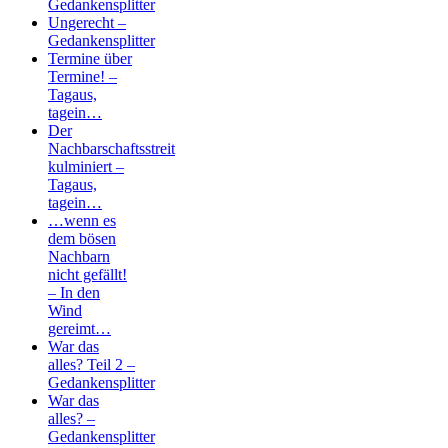
Gedankensplitter
Ungerecht –
Gedankensplitter
Termine über
Termine! –
Tagaus,
tagein…
Der
Nachbarschaftsstreit
kulminiert –
Tagaus,
tagein…
…wenn es
dem bösen
Nachbarn
nicht gefällt!
– In den
Wind
gereimt…
War das
alles? Teil 2 –
Gedankensplitter
War das
alles? –
Gedankensplitter