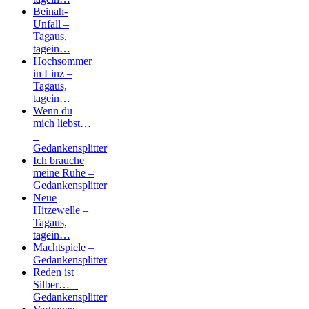
Beinah-
Unfall –
Tagaus,
tagein…
Hochsommer
in Linz –
Tagaus,
tagein…
Wenn du
mich liebst…
–
Gedankensplitter
Ich brauche
meine Ruhe –
Gedankensplitter
Neue
Hitzewelle –
Tagaus,
tagein…
Machtspiele –
Gedankensplitter
Reden ist
Silber… –
Gedankensplitter