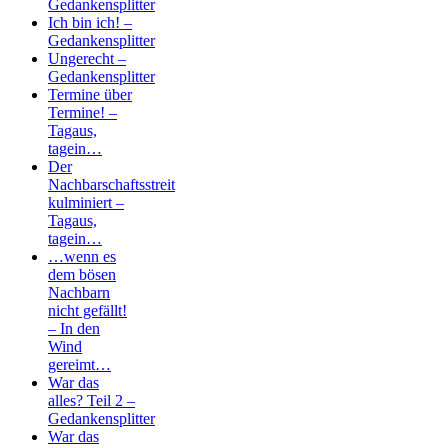
Gedankensplitter
Ich bin ich! –
Gedankensplitter
Ungerecht –
Gedankensplitter
Termine über
Termine! –
Tagaus,
tagein…
Der
Nachbarschaftsstreit
kulminiert –
Tagaus,
tagein…
…wenn es
dem bösen
Nachbarn
nicht gefällt!
– In den
Wind
gereimt…
War das
alles? Teil 2 –
Gedankensplitter
War das