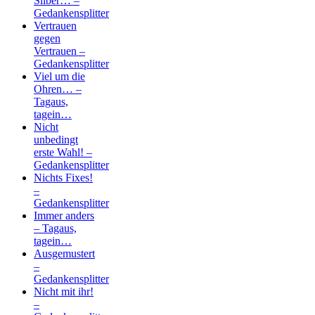
Silber… –
Gedankensplitter
Vertrauen
gegen
Vertrauen –
Gedankensplitter
Viel um die
Ohren… –
Tagaus,
tagein…
Nicht
unbedingt
erste Wahl! –
Gedankensplitter
Nichts Fixes!
–
Gedankensplitter
Immer anders
– Tagaus,
tagein…
Ausgemustert
–
Gedankensplitter
Nicht mit ihr!
–