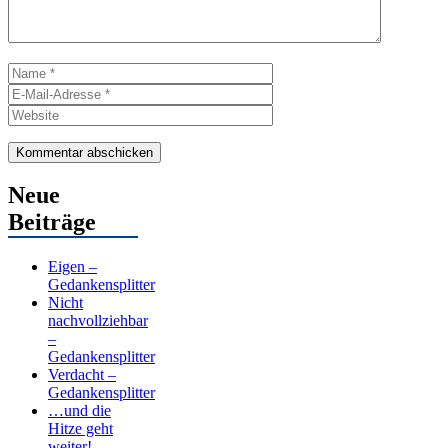
Name
E-
Mail-
Website
Adresse
Neue
Beiträge
Eigen –
Gedankensplitter
Nicht
nachvollziehbar
–
Gedankensplitter
Verdacht –
Gedankensplitter
…und die
Hitze geht
weiter! –