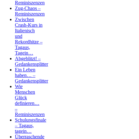
Reminiszenzen
Zug-Chaos –
Reminiszenzen
Zwischen
Crash-Kurs in
Italienisch
und
Rekordhitze –
Tagaus,
Tagein…
Abgeblitzt! –
Gedankensplitter
Ein Leben
haben… –
Gedankensplitter
Wie
Menschen
Glück
definieren…
–
Reminiszenzen
Schulungsfinale
– Tagaus,
tagein…
Überraschende