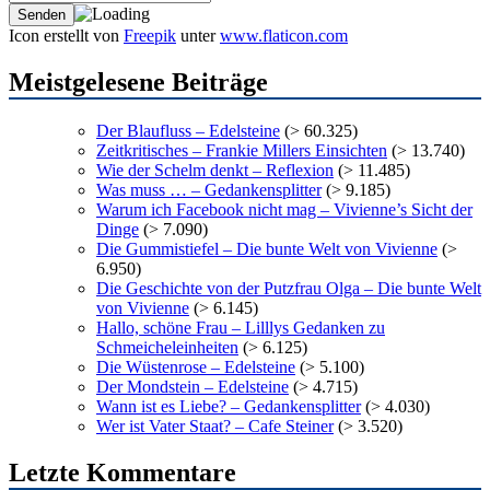
Icon erstellt von
Freepik
unter
www.flaticon.com
Meistgelesene Beiträge
Der Blaufluss – Edelsteine
(> 60.325)
Zeitkritisches – Frankie Millers Einsichten
(> 13.740)
Wie der Schelm denkt – Reflexion
(> 11.485)
Was muss … – Gedankensplitter
(> 9.185)
Warum ich Facebook nicht mag – Vivienne’s Sicht der
Dinge
(> 7.090)
Die Gummistiefel – Die bunte Welt von Vivienne
(>
6.950)
Die Geschichte von der Putzfrau Olga – Die bunte Welt
von Vivienne
(> 6.145)
Hallo, schöne Frau – Lilllys Gedanken zu
Schmeicheleinheiten
(> 6.125)
Die Wüstenrose – Edelsteine
(> 5.100)
Der Mondstein – Edelsteine
(> 4.715)
Wann ist es Liebe? – Gedankensplitter
(> 4.030)
Wer ist Vater Staat? – Cafe Steiner
(> 3.520)
Letzte Kommentare