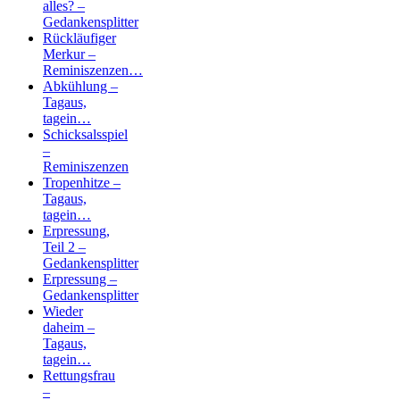
alles? –
Gedankensplitter
Rückläufiger
Merkur –
Reminiszenzen…
Abkühlung –
Tagaus,
tagein…
Schicksalsspiel
–
Reminiszenzen
Tropenhitze –
Tagaus,
tagein…
Erpressung,
Teil 2 –
Gedankensplitter
Erpressung –
Gedankensplitter
Wieder
daheim –
Tagaus,
tagein…
Rettungsfrau
–