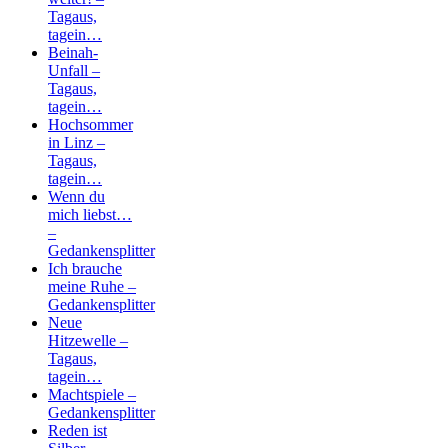
Tagaus,
tagein…
Beinah-
Unfall –
Tagaus,
tagein…
Hochsommer
in Linz –
Tagaus,
tagein…
Wenn du
mich liebst…
–
Gedankensplitter
Ich brauche
meine Ruhe –
Gedankensplitter
Neue
Hitzewelle –
Tagaus,
tagein…
Machtspiele –
Gedankensplitter
Reden ist