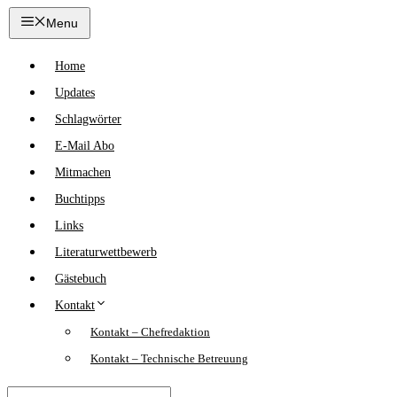
Zum
Menu
Inhalt
springen
Home
Updates
Schlagwörter
E-Mail Abo
Mitmachen
Buchtipps
Links
Literaturwettbewerb
Gästebuch
Kontakt
Kontakt – Chefredaktion
Kontakt – Technische Betreuung