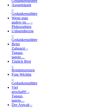
Gedankensplitter
Ausgeträumt
–
Gedankensplitter
Wenn man
anders ist… –
Philosophien
Unbarmherzig
–
Gedankensplitter
Beim
Zahnarzt –
Tagaus,
tagein…
Täglich Brot
–
Reminiszenzen
Frau Wichtig
–
Gedankensplitter
Viel
geschafft! –
Tagaus,
tagein…
Der Anwalt –