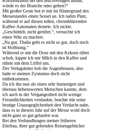
Konzentration bei den Buchverlagen anhält,
würde es der Branche mies gehen?“
Mit großer Geste bot er mir im Hintergrund des
Messestandes einen Sessel an. Ich nahm Platz,
während er auf diesen tollen, chromblitzenden
Kaffee-Automaten deutete. Ich nickte.
„Geschüttelt, nicht gerührt.“, versuchte ich
einen Witz zu machen.
„Na gut, Thalia geht es nicht so gut, doch noch
ist Hoffnung.“
Während er mir die Dose mit den Keksen rüber
schob, kippte ich mir Milch in den Kaffee und
rührte mit dem Löffel um.
Der Verlagsleiter hob die Augenbrauen, also
hatte er meinen Zynismus doch nicht
mitbekommen.
Da ich ihn nun als einen sehr humorigen und
überaus liebenswerten Menschen kannte, dem
ich auch in der Vergangenheit nicht wenige
Freundlichkeiten verdankte, brachte mir seine
heutige Unausgeglichenheit den Verdacht nahe,
dass es in diesem Jahr auf der Messe wohl doch
nicht ganz so gut gelaufen war.
Bei den Verhandlungen meiner früheren
Ehefrau, ihrer gut gehenden Reisetagebücher