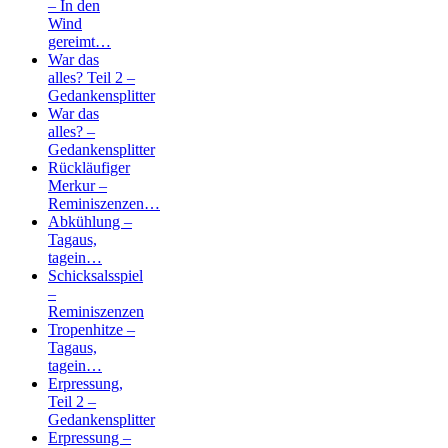
– In den
Wind
gereimt…
War das
alles? Teil 2 –
Gedankensplitter
War das
alles? –
Gedankensplitter
Rückläufiger
Merkur –
Reminiszenzen…
Abkühlung –
Tagaus,
tagein…
Schicksalsspiel
–
Reminiszenzen
Tropenhitze –
Tagaus,
tagein…
Erpressung,
Teil 2 –
Gedankensplitter
Erpressung –