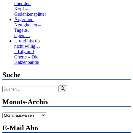
über den
Kopf –
Gedankensplitter
Ärger und
Neuigkeiten –
Tagaus,
tagein…
…und bist du
nicht willig…
– Lily und
Cherie – Die
Katzenbande
Suche
Suchen
nach:
Monats-Archiv
Monats-
Archiv
E-Mail Abo