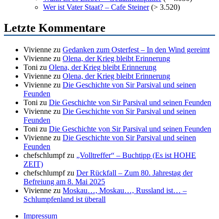
Wer ist Vater Staat? – Cafe Steiner
(> 3.520)
Letzte Kommentare
Vivienne
zu
Gedanken zum Osterfest – In den Wind gereimt
Vivienne
zu
Olena, der Krieg bleibt Erinnerung
Toni
zu
Olena, der Krieg bleibt Erinnerung
Vivienne
zu
Olena, der Krieg bleibt Erinnerung
Vivienne
zu
Die Geschichte von Sir Parsival und seinen
Feunden
Toni
zu
Die Geschichte von Sir Parsival und seinen Feunden
Vivienne
zu
Die Geschichte von Sir Parsival und seinen
Feunden
Toni
zu
Die Geschichte von Sir Parsival und seinen Feunden
Vivienne
zu
Die Geschichte von Sir Parsival und seinen
Feunden
chefschlumpf
zu
„Volltreffer“ – Buchtipp (Es ist HOHE
ZEIT)
chefschlumpf
zu
Der Rückfall – Zum 80. Jahrestag der
Befreiung am 8. Mai 2025
Vivienne
zu
Moskau…, Moskau…, Russland ist… –
Schlumpfenland ist überall
Impressum