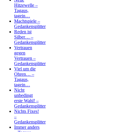
Hitzewelle –
Tagaus,
tagein…
Machtspiele –
Gedankensplitter
Reden ist
Silber… –
Gedankensplitter
Vertrauen
gegen
Vertrauen –
Gedankensplitter
Viel um die
Ohren… –
Tagaus,
tagein…
Nicht
unbedingt
erste Wahl! –
Gedankensplitter
Nichts Fixes!
–
Gedankensplitter
Immer anders