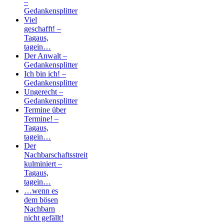
–
Gedankensplitter
Viel
geschafft! –
Tagaus,
tagein…
Der Anwalt –
Gedankensplitter
Ich bin ich! –
Gedankensplitter
Ungerecht –
Gedankensplitter
Termine über
Termine! –
Tagaus,
tagein…
Der
Nachbarschaftsstreit
kulminiert –
Tagaus,
tagein…
…wenn es
dem bösen
Nachbarn
nicht gefällt!