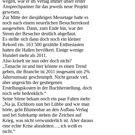
wegen, war er im Verlag immer unser erster
Ansprechpartner für das jeweils neue Projekt
gewesen.
Zur Mitte der diesjährigen Messetage hatte es
noch nach einem neuerlichen Besucherrekord
ausgesehen. Dann, zum Ende hin, war der
Strom der Besucher deutlich abgeflaut.
Es stellte sich dann doch noch ein kleiner
Rekord ein. 163 500 gezählte Enthusiasten
hatten die Hallen bevölkert. Einige wenige
Hundert mehr als 2011.
Also kriselt sie nun oder doch nicht?
„Tatsache ist und hier könnte es einen Trend
geben, die Branche ist 2011 insgesamt um 2%
Jahresumsatz geschrumpft. Nicht gerade viel,
aber angesichts der gestiegenen
Erstellungskosten in der Buchherstellung, doch
noch sehr bedenklich.“
Seine Stirne bekam noch ein paar Falten mehr.
„Na ja, Eichborn nun bei Lübbe und wie man
hörte, geht Blumenbar an den Aufbau-Verlag
und bei Suhrkamp stehen die Zeichen auf
Krieg, was nicht verwunderlich ist. Aber daraus
eine echte Krise abzuleiten…, ich weiß es
nicht.“