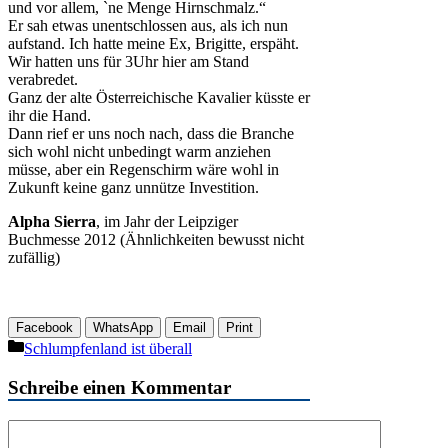
und vor allem, `ne Menge Hirnschmalz.“
Er sah etwas unentschlossen aus, als ich nun
aufstand. Ich hatte meine Ex, Brigitte, erspäht.
Wir hatten uns für 3Uhr hier am Stand
verabredet.
Ganz der alte Österreichische Kavalier küsste er
ihr die Hand.
Dann rief er uns noch nach, dass die Branche
sich wohl nicht unbedingt warm anziehen
müsse, aber ein Regenschirm wäre wohl in
Zukunft keine ganz unnütze Investition.
Alpha Sierra
, im Jahr der Leipziger
Buchmesse 2012 (Ähnlichkeiten bewusst nicht
zufällig)
Facebook
WhatsApp
Email
Print
Kategorien
Schlumpfenland ist überall
Schreibe einen Kommentar
Kommentar