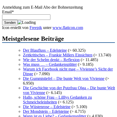
Anmeldung zum E-Mail Abo der Bohnenzeitung
Email*
Icon erstellt von
Freepik
unter
www.flaticon.com
Meistgelesene Beiträge
Der Blaufluss – Edelsteine
(> 60.325)
Zeitkritisches – Frankie Millers Einsichten
(> 13.740)
Wie der Schelm denkt – Reflexion
(> 11.485)
Was muss … – Gedankensplitter
(> 9.185)
Warum ich Facebook nicht mag – Vivienne’s Sicht der
Dinge
(> 7.090)
Die Gummistiefel – Die bunte Welt von Vivienne
(>
6.950)
Die Geschichte von der Putzfrau Olga – Die bunte Welt
von Vivienne
(> 6.145)
Hallo, schöne Frau – Lilllys Gedanken zu
Schmeicheleinheiten
(> 6.125)
Die Wüstenrose – Edelsteine
(> 5.100)
Der Mondstein – Edelsteine
(> 4.715)
Wann ist es Liebe? – Gedankensplitter
(> 4.030)