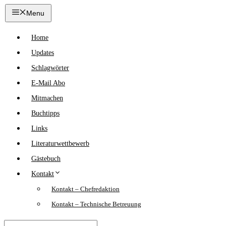
Zum
Menu
Inhalt
springen
Home
Updates
Schlagwörter
E-Mail Abo
Mitmachen
Buchtipps
Links
Literaturwettbewerb
Gästebuch
Kontakt
Kontakt – Chefredaktion
Kontakt – Technische Betreuung