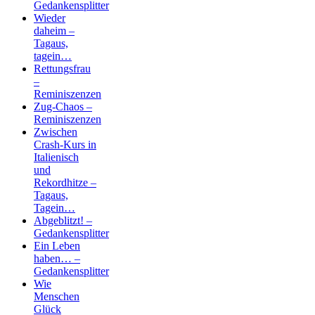
Gedankensplitter
Wieder
daheim –
Tagaus,
tagein…
Rettungsfrau
–
Reminiszenzen
Zug-Chaos –
Reminiszenzen
Zwischen
Crash-Kurs in
Italienisch
und
Rekordhitze –
Tagaus,
Tagein…
Abgeblitzt! –
Gedankensplitter
Ein Leben
haben… –
Gedankensplitter
Wie
Menschen
Glück