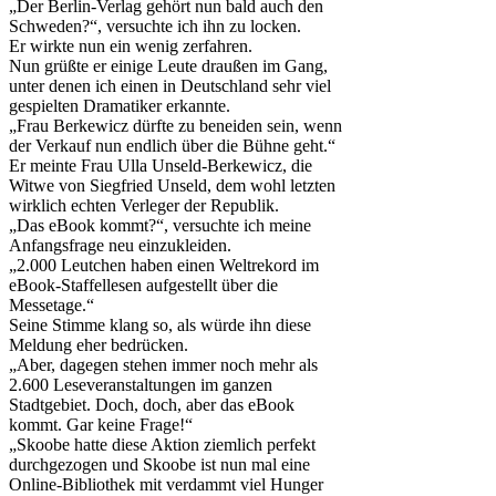
„Der Berlin-Verlag gehört nun bald auch den
Schweden?“, versuchte ich ihn zu locken.
Er wirkte nun ein wenig zerfahren.
Nun grüßte er einige Leute draußen im Gang,
unter denen ich einen in Deutschland sehr viel
gespielten Dramatiker erkannte.
„Frau Berkewicz dürfte zu beneiden sein, wenn
der Verkauf nun endlich über die Bühne geht.“
Er meinte Frau Ulla Unseld-Berkewicz, die
Witwe von Siegfried Unseld, dem wohl letzten
wirklich echten Verleger der Republik.
„Das eBook kommt?“, versuchte ich meine
Anfangsfrage neu einzukleiden.
„2.000 Leutchen haben einen Weltrekord im
eBook-Staffellesen aufgestellt über die
Messetage.“
Seine Stimme klang so, als würde ihn diese
Meldung eher bedrücken.
„Aber, dagegen stehen immer noch mehr als
2.600 Leseveranstaltungen im ganzen
Stadtgebiet. Doch, doch, aber das eBook
kommt. Gar keine Frage!“
„Skoobe hatte diese Aktion ziemlich perfekt
durchgezogen und Skoobe ist nun mal eine
Online-Bibliothek mit verdammt viel Hunger