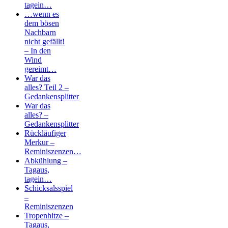
tagein…
…wenn es
dem bösen
Nachbarn
nicht gefällt!
– In den
Wind
gereimt…
War das
alles? Teil 2 –
Gedankensplitter
War das
alles? –
Gedankensplitter
Rückläufiger
Merkur –
Reminiszenzen…
Abkühlung –
Tagaus,
tagein…
Schicksalsspiel
–
Reminiszenzen
Tropenhitze –
Tagaus,