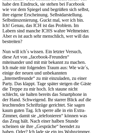
habe den Eindruck, sie stehen bei Facebook
wie vor dem Spiegel und begrüßen sich selbst,
ihre eigene Erscheinung. Selbstdarstellung.
Selbstinszenierung. Guckt mal, wer ich bin.
Ich! Genau, das ICH ist das Problem. Im
Labern sind manche ICHS wahre Weltmeister.
Aber es ist auch sehr menschlich, wer will das
bestreiten?
Nun will ich´s wissen. Ein letzter Versuch,
diese Art von „facebook-Freunden“
miteinander und mit mir bekannt zu machen.
Ich male mir folgenden Traum aus: Wie wär´s,
einige der neuen und unbekannten
„Internetfreunde“ zu mir einzuladen, zu einer
Party. Das klappt. Tage später steigen die Gäste
die Treppe zu mir hoch. Ich staune nicht
schlecht, sie halten bereits das Smartphone in
der Hand. Schweigend. Ihr starrer Blick auf die
leuchtenden Schriftzüge gerichtet. Sie sagen
kaum guten Tag. Ich sperre alle in ein Extra-
Zimmer, damit sie „telefonieren“ können was
das Zeug hält. Nach einer halben Stunde
scheinen sie ihre „Gespräche“ beendet zu
haben. Oder? Ich lade sie ein ins Wohnzimmer.