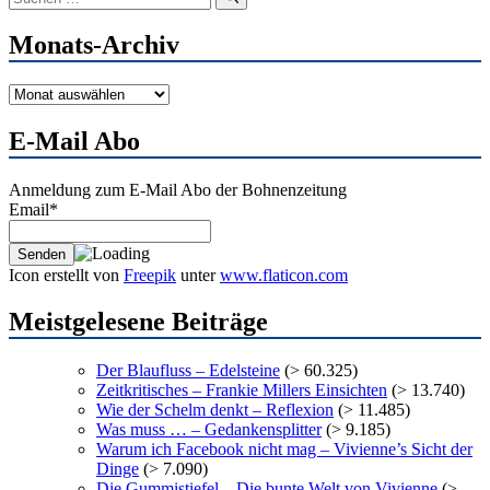
nach:
Monats-Archiv
Monats-
Archiv
E-Mail Abo
Anmeldung zum E-Mail Abo der Bohnenzeitung
Email*
Icon erstellt von
Freepik
unter
www.flaticon.com
Meistgelesene Beiträge
Der Blaufluss – Edelsteine
(> 60.325)
Zeitkritisches – Frankie Millers Einsichten
(> 13.740)
Wie der Schelm denkt – Reflexion
(> 11.485)
Was muss … – Gedankensplitter
(> 9.185)
Warum ich Facebook nicht mag – Vivienne’s Sicht der
Dinge
(> 7.090)
Die Gummistiefel – Die bunte Welt von Vivienne
(>