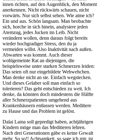
innen richten, auf den Augenblick, den Moment
anerkennen. Nicht rückwärts schauen, nicht
vorwärts. Nur sich selbst sehen. Wie atme ich?
Ein und aus. Schön langsam. Man beobachte
sich, horche in sich hinein, analysiere jeden
Atemzug, jedes Jucken im Leib. Nicht
verändern wollen, denn daraus folgt bereits
wieder hochgradiger Stress, den du ja
vermeiden willst. Also Inaktivität nach außen.
Abwarten was kommt. Auch dieser
wohlgemeinte Rat an diejenigen, die
beispielsweise unter starken Schmerzen leiden:
Das seien oft nur eingebildete Wehwehchen.
Man denke nicht an sie. Einfach wegstecken.
Und dieses Gelaber soll man einfach so
tolerieren? Das geht entschieden zu weit. Ich
denke, da könnten doch mindestens die Hälfte
aller Schmerzpatienten umgehend aus
Krankenhäusern entlassen werden. Meditiere
zu Hause und das Problem ist gelöst.
Dalai Lama soll gepredigt haben, achtjährigen
Kindern möge man das Meditieren lehren.
Nach drei Generationen gäbe es keine Gewalt
mehr. So so!! Achtsamkeit, so sage ich mir, ist