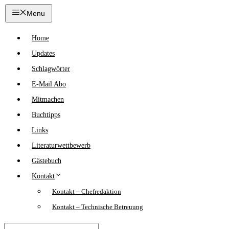
Zum
Menu
Inhalt
springen
Home
Updates
Schlagwörter
E-Mail Abo
Mitmachen
Buchtipps
Links
Literaturwettbewerb
Gästebuch
Kontakt
Kontakt – Chefredaktion
Kontakt – Technische Betreuung