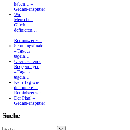
haben… –
Gedankensplitter
Wie
Menschen
Glück
definieren…
–
Reminiszenzen
Schulungsfinale
– Tagaus,
tagein…
Überraschende
Begegnungen
– Tagaus,
tagein…
Kein Tag wie
der andere! –
Reminiszenzen
Der Plan! –
Gedankensplitter
Suche
Suchen