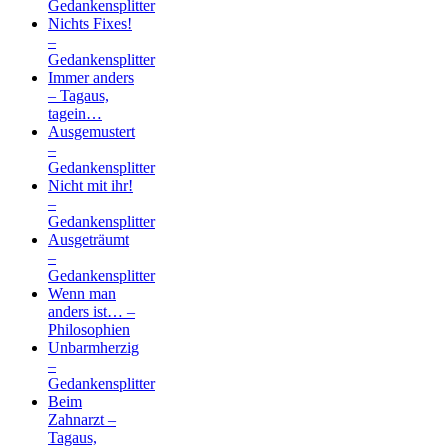
Gedankensplitter
Nichts Fixes!
–
Gedankensplitter
Immer anders
– Tagaus,
tagein…
Ausgemustert
–
Gedankensplitter
Nicht mit ihr!
–
Gedankensplitter
Ausgeträumt
–
Gedankensplitter
Wenn man
anders ist… –
Philosophien
Unbarmherzig
–
Gedankensplitter
Beim
Zahnarzt –
Tagaus,