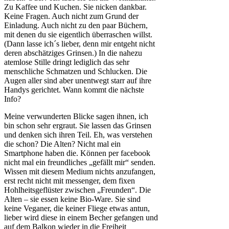
Zu Kaffee und Kuchen. Sie nicken dankbar.
Keine Fragen. Auch nicht zum Grund der
Einladung. Auch nicht zu den paar Büchern,
mit denen du sie eigentlich überraschen willst.
(Dann lasse ich´s lieber, denn mir entgeht nicht
deren abschätziges Grinsen.) In die nahezu
atemlose Stille dringt lediglich das sehr
menschliche Schmatzen und Schlucken. Die
Augen aller sind aber unentwegt starr auf ihre
Handys gerichtet. Wann kommt die nächste
Info?
Meine verwunderten Blicke sagen ihnen, ich
bin schon sehr ergraut. Sie lassen das Grinsen
und denken sich ihren Teil. Eh, was verstehen
die schon? Die Alten? Nicht mal ein
Smartphone haben die. Können per facebook
nicht mal ein freundliches „gefällt mir“ senden.
Wissen mit diesem Medium nichts anzufangen,
erst recht nicht mit messenger, dem fixen
Hohlheitsgeflüster zwischen „Freunden“. Die
Alten – sie essen keine Bio-Ware. Sie sind
keine Veganer, die keiner Fliege etwas antun,
lieber wird diese in einem Becher gefangen und
auf dem Balkon wieder in die Freiheit