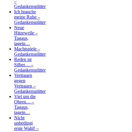
–
Gedankensplitter
Ich brauche
meine Ruhe –
Gedankensplitter
Neue
Hitzewelle –
Tagaus,
tagein…
Machtspiele –
Gedankensplitter
Reden ist
Silber… –
Gedankensplitter
Vertrauen
gegen
Vertrauen –
Gedankensplitter
Viel um die
Ohren… –
Tagaus,
tagein…
Nicht
unbedingt
erste Wahl! –