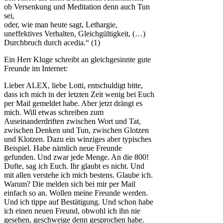
ob Versenkung und Meditation denn auch Tun
sei,
oder, wie man heute sagt, Lethargie,
uneffektives Verhalten, Gleichgültigkeit, (…)
Durchbruch durch acedia.“ (1)
Ein Herr Kluge schreibt an gleichgesinnte gute
Freunde im Internet:
Lieber ALEX, liebe Lotti, entschuldigt bitte,
dass ich mich in der letzten Zeit wenig bei Euch
per Mail gemeldet habe. Aber jetzt drängt es
mich. Will etwas schreiben zum
Auseinanderdriften zwischen Wort und Tat,
zwischen Denken und Tun, zwischen Glotzen
und Klotzen. Dazu ein winziges aber typisches
Beispiel. Habe nämlich neue Freunde
gefunden. Und zwar jede Menge. An die 800!
Dufte, sag ich Euch. Ihr glaubt es nicht. Und
mit allen verstehe ich mich bestens. Glaube ich.
Warum? Die melden sich bei mir per Mail
einfach so an. Wollen meine Freunde werden.
Und ich tippe auf Bestätigung. Und schon habe
ich einen neuen Freund, obwohl ich ihn nie
gesehen, geschweige denn gesprochen habe.