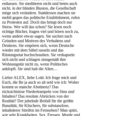
entlassen. Sie meditieren nicht und beten auch
nicht, in der blinden Illusion, die Gesellschaft
möge sich verändern. Stattdessen machen sie
mobil gegen das politische Establishment, rufen
zu Protesten auf. Doch das bringt doch nur
Stress. Wer will das schon? Sie lesen noch
richtige Bücher, fragen viel und hören noch zu,
wenn andere etwas sagen. Sie suchen nach
Gründen und Motiven des Verhaltens und
Denkens. Sie empören sich, wenn Deutsche
wieder mit dem Säbel rasseln und das
Rüstungsetat hochschrauben. Sie verkapseln
sich nicht und schlagen sinngemäß ihre
Wohnungstür nicht zu, wenn Politisches
anklopft. Sie sind halt die Alten…
Lieber ALEX, liebe Lotti: Ich frage mich und
Euch, die Ihr ja auch so alt seid wie ich: Woher
kommt so manche Abstinenz? Das
rücksichtslose Niedertrampeln von Sinn und
Inhalten? Das resolute Abrücken von der
Realität? Der jubelnde Beifall für die größte
Banalität, für Klischees, für substanzlose,
inhaltsleere Streifen im Fernsehen? Man spürt,
wie sehr Krankheiten, Sex, Fressen, Morde und