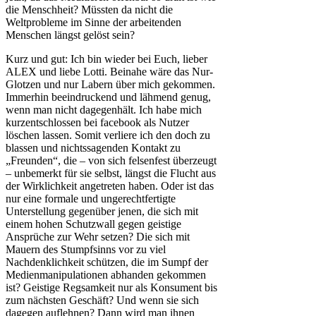
die Menschheit? Müssten da nicht die
Weltprobleme im Sinne der arbeitenden
Menschen längst gelöst sein?
Kurz und gut: Ich bin wieder bei Euch, lieber
ALEX und liebe Lotti. Beinahe wäre das Nur-
Glotzen und nur Labern über mich gekommen.
Immerhin beeindruckend und lähmend genug,
wenn man nicht dagegenhält. Ich habe mich
kurzentschlossen bei facebook als Nutzer
löschen lassen. Somit verliere ich den doch zu
blassen und nichtssagenden Kontakt zu
„Freunden“, die – von sich felsenfest überzeugt
– unbemerkt für sie selbst, längst die Flucht aus
der Wirklichkeit angetreten haben. Oder ist das
nur eine formale und ungerechtfertigte
Unterstellung gegenüber jenen, die sich mit
einem hohen Schutzwall gegen geistige
Ansprüche zur Wehr setzen? Die sich mit
Mauern des Stumpfsinns vor zu viel
Nachdenklichkeit schützen, die im Sumpf der
Medienmanipulationen abhanden gekommen
ist? Geistige Regsamkeit nur als Konsument bis
zum nächsten Geschäft? Und wenn sie sich
dagegen auflehnen? Dann wird man ihnen