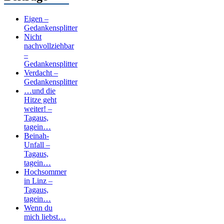
Eigen –
Gedankensplitter
Nicht
nachvollziehbar
–
Gedankensplitter
Verdacht –
Gedankensplitter
…und die
Hitze geht
weiter! –
Tagaus,
tagein…
Beinah-
Unfall –
Tagaus,
tagein…
Hochsommer
in Linz –
Tagaus,
tagein…
Wenn du
mich liebst…