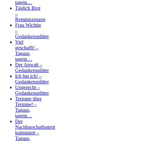
tagein…
Täglich Brot
–
Reminiszenzen
Frau Wichtig
–
Gedankensplitter
Viel
geschafft! –
Tagaus,
tagein…
Der Anwalt –
Gedankensplitter
Ich bin ich! –
Gedankensplitter
Ungerecht –
Gedankensplitter
Termine über
Termine! –
Tagaus,
tagein…
Der
Nachbarschaftsstreit
kulminiert –
Tagaus,