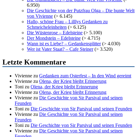
6.950)
Die Geschichte von der Putzfrau Olga – Die bunte Welt
von Vivienne
(> 6.145)
Hallo, schöne Frau – Lilllys Gedanken zu
Schmeicheleinheiten
(> 6.125)
Die Wüstenrose – Edelsteine
(> 5.100)
Der Mondstein – Edelsteine
(> 4.715)
Wann ist es Liebe? – Gedankensplitter
(> 4.030)
Wer ist Vater Staat? – Cafe Steiner
(> 3.520)
Letzte Kommentare
Vivienne
zu
Gedanken zum Osterfest – In den Wind gereimt
Vivienne
zu
Olena, der Krieg bleibt Erinnerung
Toni
zu
Olena, der Krieg bleibt Erinnerung
Vivienne
zu
Olena, der Krieg bleibt Erinnerung
Vivienne
zu
Die Geschichte von Sir Parsival und seinen
Feunden
Toni
zu
Die Geschichte von Sir Parsival und seinen Feunden
Vivienne
zu
Die Geschichte von Sir Parsival und seinen
Feunden
Toni
zu
Die Geschichte von Sir Parsival und seinen Feunden
Vivienne
zu
Die Geschichte von Sir Parsival und seinen
Feunden