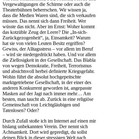
Vergewaltigungen die Schirme oder auch die
Theaterbühnen beherrschen. Wir wissen ja,
dass die Medien Waren sind, die sich verkaufen
müssen. Das nennt sich dann Freiheit. Wer
wüsste das nicht. Aber im Ernst: Woher kommt
das kotzüble Zeug der Leere? Die „In-sich-
Zurückgezogenheit“, ja, Einsamkeit? Warum
hat sie von vielen Leuten Besitz ergriffen?
Gewiss, der Alltagsstress – vor allem im Beruf
– wird sie niedergedrückt haben. Und vor allem
die Ziellosigkeit in der Gesellschaft. Das Blabla
von wegen Demokratie, Freiheit, Terrorismus
und absichtsvoll herbei definierte Kriegsgefahr.
Wohin führt die absolut hochgepeitschte
marktgetriebene Gesellschaft, in der einer des
anderen Konkurrent geworden ist, angepasste
Masken auf der Jagt nach immer mehr… Am
besten, man taucht ab. Zurück in eine religiöse
Gemeinschaft von Leichtgläubigen und
Tatenlosen? Oder?
Durch Zufall stoße ich im Internet auf einen mir
bislang unbekannten Verein. Der nennt sich
Achtsamkeit. Dort wird gepredigt, du sollst
deinen Blick in dieser stressigen Welt nach