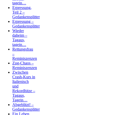
tagein…
Erpressung,
Teil 2 –
Gedankensplitter
Erpressung –
Gedankensplitter
Wieder
daheim –
Tagaus,
tagein…
Rettungsfrau
–
Reminiszenzen
Zug-Chaos –
Reminiszenzen
Zwischen
Crash-Kurs in
Italienisch
und
Rekordhitze –
Tagaus,
Tagein…
Abgeblitzt! –
Gedankensplitter
Ein Leben