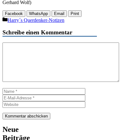
Gerhard Wolf)
Facebook
WhatsApp
Email
Print
Kategorien
Harry´s Querdenker-Notizen
Schreibe einen Kommentar
Kommentar
Name
E-
Mail-
Website
Adresse
Neue
Beiträge