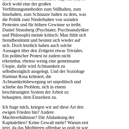
doch wohl eine der großen
Verführungsmethoden zum Stillhalten, zum
Innehalten, zum Schnauze halten zu dem, was
die Politik zum Niederhalten von sozialen
Protesten und für höhere Gewinne so treibt.
Daniel Strassberg (Psychiater, Psychoanalytiker
und Philosoph) meinte kritisch: Man fühlt sich
fremdbestimmt und besinnt sich wieder auf
sich. Doch letztlich haben auch solche
Aussagen über den Zeitgeist etwas Triviales.
Ein politischer Protest ist zudem nicht
erkennbar, ebenso wenig eine gemeinsame
Utopie, dafür wird Achtsamkeit zu
selbstbezüglich ausgelegt. Und der Soziologe
Hartmut Rosa kritisiert, die
Achtsamkeitsbewegung sei unpolitisch und
schiebe das Problem, sich in einem
beschleunigten System der Arbeit zu
behaupten, dem Einzelnen zu.
Ich frage mich, kriegen wir auf diese Art den
ewigen Frieden hin? Andere
Machtverhältnisse? Die Abdankung der
Kapitaleliten? Keine Gewalt mehr? Warum erst
jetzt, da das Meditieren offenbar so uralt ist wie