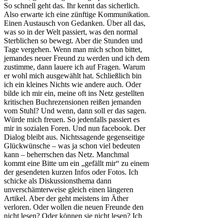
So schnell geht das. Ihr kennt das sicherlich.
Also erwarte ich eine zünftige Kommunikation.
Einen Austausch von Gedanken. Über all das,
was so in der Welt passiert, was den normal
Sterblichen so bewegt. Aber die Stunden und
Tage vergehen. Wenn man mich schon bittet,
jemandes neuer Freund zu werden und ich dem
zustimme, dann lauere ich auf Fragen. Warum
er wohl mich ausgewählt hat. Schließlich bin
ich ein kleines Nichts wie andere auch. Oder
bilde ich mir ein, meine oft ins Netz gestellten
kritischen Buchrezensionen reißen jemanden
vom Stuhl? Und wenn, dann soll er das sagen.
Würde mich freuen. So jedenfalls passiert es
mir in sozialen Foren. Und nun facebook. Der
Dialog bleibt aus. Nichtssagende gegenseitige
Glückwünsche – was ja schon viel bedeuten
kann – beherrschen das Netz. Manchmal
kommt eine Bitte um ein „gefällt mir“ zu einem
der gesendeten kurzen Infos oder Fotos. Ich
schicke als Diskussionsthema dann
unverschämterweise gleich einen längeren
Artikel. Aber der geht meistens im Äther
verloren. Oder wollen die neuen Freunde den
nicht lesen? Oder können sie nicht lesen? Ich