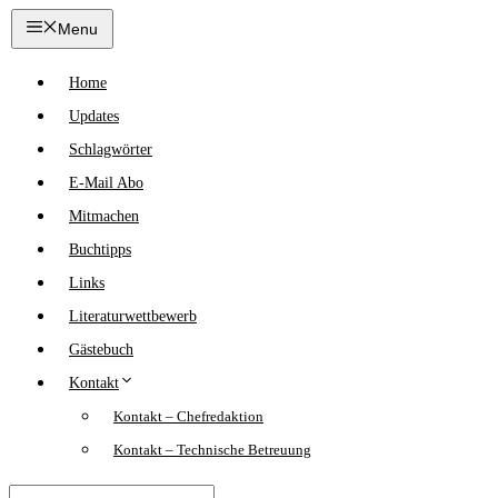
Zum
Menu
Inhalt
springen
Home
Updates
Schlagwörter
E-Mail Abo
Mitmachen
Buchtipps
Links
Literaturwettbewerb
Gästebuch
Kontakt
Kontakt – Chefredaktion
Kontakt – Technische Betreuung