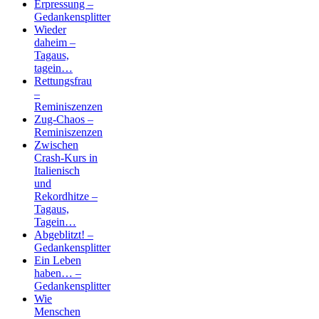
Erpressung –
Gedankensplitter
Wieder
daheim –
Tagaus,
tagein…
Rettungsfrau
–
Reminiszenzen
Zug-Chaos –
Reminiszenzen
Zwischen
Crash-Kurs in
Italienisch
und
Rekordhitze –
Tagaus,
Tagein…
Abgeblitzt! –
Gedankensplitter
Ein Leben
haben… –
Gedankensplitter
Wie
Menschen