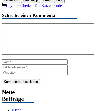
Facebook
WhatsApp
Email
Print
Kategorien
Lily und Cherie – Die Katzenbande
Schreibe einen Kommentar
Kommentar
Name
E-
Mail-
Website
Adresse
Neue
Beiträge
Nicht