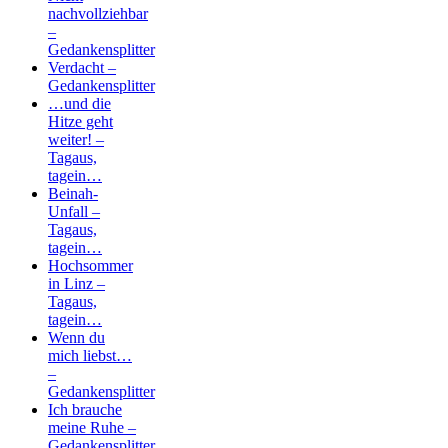
nachvollziehbar
–
Gedankensplitter
Verdacht –
Gedankensplitter
…und die
Hitze geht
weiter! –
Tagaus,
tagein…
Beinah-
Unfall –
Tagaus,
tagein…
Hochsommer
in Linz –
Tagaus,
tagein…
Wenn du
mich liebst…
–
Gedankensplitter
Ich brauche
meine Ruhe –
Gedankensplitter