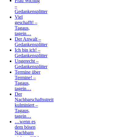
Frau Wichtig
–
Gedankensplitter
Viel
geschafft! –
Tagaus,
tagein…
Der Anwalt –
Gedankensplitter
Ich bin ich! –
Gedankensplitter
Ungerecht –
Gedankensplitter
Termine über
Termine! –
Tagaus,
tagein…
Der
Nachbarschaftsstreit
kulminiert –
Tagaus,
tagein…
…wenn es
dem bösen
Nachbarn