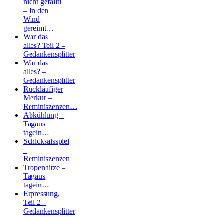
nicht gefällt!
– In den
Wind
gereimt…
War das
alles? Teil 2 –
Gedankensplitter
War das
alles? –
Gedankensplitter
Rückläufiger
Merkur –
Reminiszenzen…
Abkühlung –
Tagaus,
tagein…
Schicksalsspiel
–
Reminiszenzen
Tropenhitze –
Tagaus,
tagein…
Erpressung,
Teil 2 –
Gedankensplitter