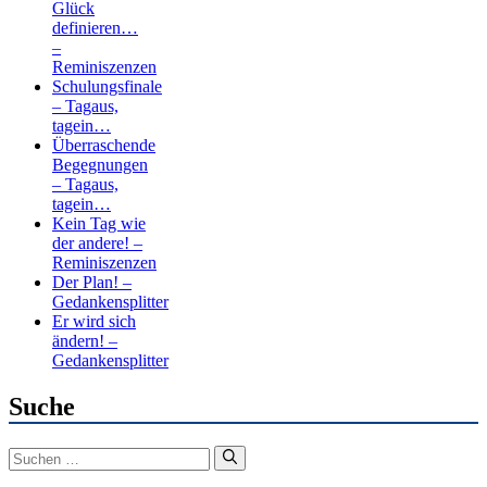
Glück
definieren…
–
Reminiszenzen
Schulungsfinale
– Tagaus,
tagein…
Überraschende
Begegnungen
– Tagaus,
tagein…
Kein Tag wie
der andere! –
Reminiszenzen
Der Plan! –
Gedankensplitter
Er wird sich
ändern! –
Gedankensplitter
Suche
Suchen
nach: