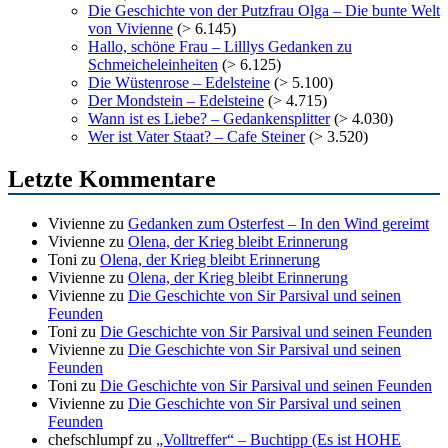
Die Geschichte von der Putzfrau Olga – Die bunte Welt
von Vivienne
(> 6.145)
Hallo, schöne Frau – Lilllys Gedanken zu
Schmeicheleinheiten
(> 6.125)
Die Wüstenrose – Edelsteine
(> 5.100)
Der Mondstein – Edelsteine
(> 4.715)
Wann ist es Liebe? – Gedankensplitter
(> 4.030)
Wer ist Vater Staat? – Cafe Steiner
(> 3.520)
Letzte Kommentare
Vivienne
zu
Gedanken zum Osterfest – In den Wind gereimt
Vivienne
zu
Olena, der Krieg bleibt Erinnerung
Toni
zu
Olena, der Krieg bleibt Erinnerung
Vivienne
zu
Olena, der Krieg bleibt Erinnerung
Vivienne
zu
Die Geschichte von Sir Parsival und seinen
Feunden
Toni
zu
Die Geschichte von Sir Parsival und seinen Feunden
Vivienne
zu
Die Geschichte von Sir Parsival und seinen
Feunden
Toni
zu
Die Geschichte von Sir Parsival und seinen Feunden
Vivienne
zu
Die Geschichte von Sir Parsival und seinen
Feunden
chefschlumpf
zu
„Volltreffer“ – Buchtipp (Es ist HOHE