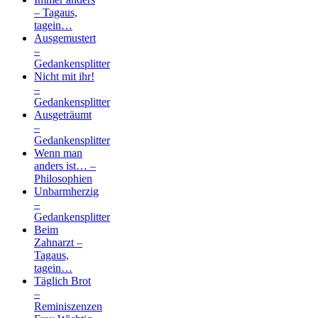
– Tagaus,
tagein…
Ausgemustert
–
Gedankensplitter
Nicht mit ihr!
–
Gedankensplitter
Ausgeträumt
–
Gedankensplitter
Wenn man
anders ist… –
Philosophien
Unbarmherzig
–
Gedankensplitter
Beim
Zahnarzt –
Tagaus,
tagein…
Täglich Brot
–
Reminiszenzen