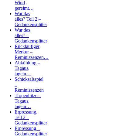
Wind
gereimt…
War das
alles? Teil 2 –
Gedankensplitter
War das
alles? –
Gedankensplitter
Rückläufiger
Merkur –
Reminiszenzen…
Abkühlung –
Tagaus,
tagein…
Schicksalsspiel
–
Reminiszenzen
Tropenhitze –
Tagaus,
tagein…
Erpressung,
Teil 2 –
Gedankensplitter
Erpressung –
Gedankensplitter