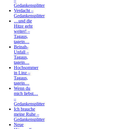
–
Gedankensplitter
Verdacht –
Gedankensplitter
…und die
Hitze geht
weiter! –
Tagaus,
tagein…
Beinah-
Unfall –
Tagaus,
tagein…
Hochsommer
in Linz –
Tagaus,
tagein…
Wenn du
mich liebst…
–
Gedankensplitter
Ich brauche
meine Ruhe –
Gedankensplitter
Neue