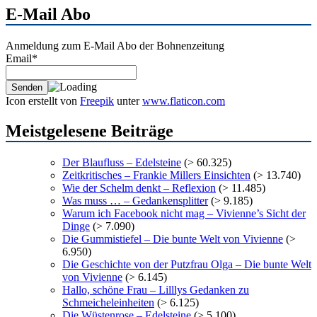
E-Mail Abo
Anmeldung zum E-Mail Abo der Bohnenzeitung
Email*
Icon erstellt von
Freepik
unter
www.flaticon.com
Meistgelesene Beiträge
Der Blaufluss – Edelsteine
(> 60.325)
Zeitkritisches – Frankie Millers Einsichten
(> 13.740)
Wie der Schelm denkt – Reflexion
(> 11.485)
Was muss … – Gedankensplitter
(> 9.185)
Warum ich Facebook nicht mag – Vivienne’s Sicht der
Dinge
(> 7.090)
Die Gummistiefel – Die bunte Welt von Vivienne
(>
6.950)
Die Geschichte von der Putzfrau Olga – Die bunte Welt
von Vivienne
(> 6.145)
Hallo, schöne Frau – Lilllys Gedanken zu
Schmeicheleinheiten
(> 6.125)
Die Wüstenrose – Edelsteine
(> 5.100)