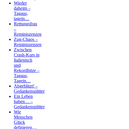
Wieder
daheim –
Tagaus,
tagein…
Rettungsfrau
–
Reminiszenzen
Zug-Chaos –
Reminiszenzen
Zwischen
Crash-Kurs in
Italienisch
und
Rekordhitze –
Tagaus,
Tagein…
Abgeblitzt! –
Gedankensplitter
Ein Leben
haben… –
Gedankensplitter
Wie
Menschen
Glück
definieren…