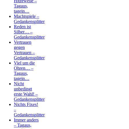
Hitzewelle –
Tagaus,
tagein…
Machtspiele –
Gedankensplitter
Reden ist
Silber… –
Gedankensplitter
Vertrauen
gegen
Vertrauen –
Gedankensplitter
Viel um die
Ohren… –
Tagaus,
tagein…
Nicht
unbedingt
erste Wahl! –
Gedankensplitter
Nichts Fixes!
–
Gedankensplitter
Immer anders
– Tagaus,