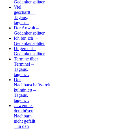
Gedankensplitter
Viel
geschafft! –
Tagaus,
tagein…
Der Anwalt –
Gedankensplitter
Ich bin ich! –
Gedankensplitter
Ungerecht –
Gedankensplitter
Termine über
Termine! –
Tagaus,
tagein…
Der
Nachbarschaftsstreit
kulminiert –
Tagaus,
tagein…
…wenn es
dem bösen
Nachbarn
nicht gefällt!
– In den