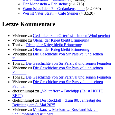
Der Mondstein – Edelsteine
(> 4.715)
Wann ist es Liebe? – Gedankensplitter
(> 4.030)
Wer ist Vater Staat? – Cafe Steiner
(> 3.520)
Letzte Kommentare
Vivienne
zu
Gedanken zum Osterfest – In den Wind gereimt
Vivienne
zu
Olena, der Krieg bleibt Erinnerung
Toni
zu
Olena, der Krieg bleibt Erinnerung
Vivienne
zu
Olena, der Krieg bleibt Erinnerung
Vivienne
zu
Die Geschichte von Sir Parsival und seinen
Feunden
Toni
zu
Die Geschichte von Sir Parsival und seinen Feunden
Vivienne
zu
Die Geschichte von Sir Parsival und seinen
Feunden
Toni
zu
Die Geschichte von Sir Parsival und seinen Feunden
Vivienne
zu
Die Geschichte von Sir Parsival und seinen
Feunden
chefschlumpf
zu
„Volltreffer“ – Buchtipp (Es ist HOHE
ZEIT)
chefschlumpf
zu
Der Rückfall – Zum 80. Jahrestag der
Befreiung am 8. Mai 2025
Vivienne
zu
Moskau…, Moskau…, Russland ist… –
Schlumpfenland ist überall