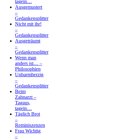
tagein…
Ausgemustert
–
Gedankensplitter
Nicht mit ihr!
–
Gedankensplitter
Ausgeträumt
–
Gedankensplitter
Wenn man
anders ist… –
Philosophien
Unbarmherzig
–
Gedankensplitter
Beim
Zahnarzt –
Tagaus,
tagein…
Täglich Brot
–
Reminiszenzen
Frau Wichtig
–