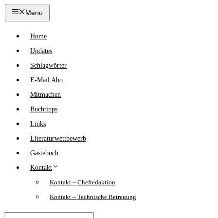
Zum
Menu
Inhalt
springen
Home
Updates
Schlagwörter
E-Mail Abo
Mitmachen
Buchtipps
Links
Literaturwettbewerb
Gästebuch
Kontakt
Kontakt – Chefredaktion
Kontakt – Technische Betreuung