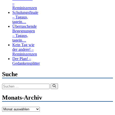
–
Reminiszenzen
Schulungsfinale
– Tagaus,
tagein…
Überraschende
Begegnungen
– Tagaus,
tagein…
Kein Tag wie
der andere! –
Reminiszenzen
Der Plan! –
Gedankensplitter
Suche
Suchen
nach:
Monats-Archiv
Monats-
Archiv