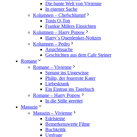
Die bunte Welt von Vivienne
In eigener Sache
Kolumnen – Chefschlumpf
Tonis O-Ton
Frankie Millers Einsichten
Kolumnen – Harry Popow
Harry´s Querdenker-Notizen
Kolumnen – Pedro
Ansichtssache
Geschichten aus dem Cafe Steiner
Romane
Romane – Vivienne
Sprung ins Ungewisse
Philip, der feuerrote Kater
Liebeskrank
Ein Eintrag ins Tagebuch
Romane – Harry Popow
In die Stille gerettet
Magazin
Magazin – Vivienne
Edelsteine
Bemerkenswerte Filme
Buchkritik
Umfrage