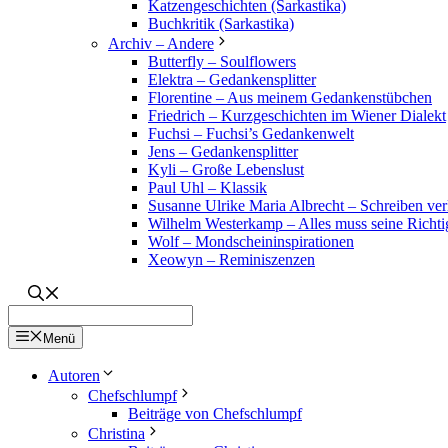
Katzengeschichten (Sarkastika)
Buchkritik (Sarkastika)
Archiv – Andere
Butterfly – Soulflowers
Elektra – Gedankensplitter
Florentine – Aus meinem Gedankenstübchen
Friedrich – Kurzgeschichten im Wiener Dialekt
Fuchsi – Fuchsi’s Gedankenwelt
Jens – Gedankensplitter
Kyli – Große Lebenslust
Paul Uhl – Klassik
Susanne Ulrike Maria Albrecht – Schreiben verl
Wilhelm Westerkamp – Alles muss seine Richti
Wolf – Mondscheininspirationen
Xeowyn – Reminiszenzen
Menü
Autoren
Chefschlumpf
Beiträge von Chefschlumpf
Christina