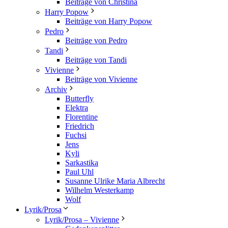
Beiträge von Christina
Harry Popow
Beiträge von Harry Popow
Pedro
Beiträge von Pedro
Tandi
Beiträge von Tandi
Vivienne
Beiträge von Vivienne
Archiv
Butterfly
Elektra
Florentine
Friedrich
Fuchsi
Jens
Kyli
Sarkastika
Paul Uhl
Susanne Ulrike Maria Albrecht
Wilhelm Westerkamp
Wolf
Lyrik/Prosa
Lyrik/Prosa – Vivienne