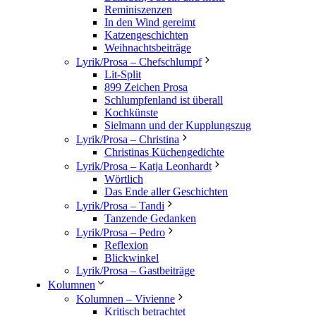
Reminiszenzen
In den Wind gereimt
Katzengeschichten
Weihnachtsbeiträge
Lyrik/Prosa – Chefschlumpf
Lit-Split
899 Zeichen Prosa
Schlumpfenland ist überall
Kochkünste
Sielmann und der Kupplungszug
Lyrik/Prosa – Christina
Christinas Küchengedichte
Lyrik/Prosa – Katja Leonhardt
Wörtlich
Das Ende aller Geschichten
Lyrik/Prosa – Tandi
Tanzende Gedanken
Lyrik/Prosa – Pedro
Reflexion
Blickwinkel
Lyrik/Prosa – Gastbeiträge
Kolumnen
Kolumnen – Vivienne
Kritisch betrachtet