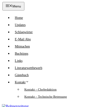
Zum
Menu
Inhalt
springen
Home
Updates
Schlagwörter
E-Mail Abo
Mitmachen
Buchtipps
Links
Literaturwettbewerb
Gästebuch
Kontakt
Kontakt – Chefredaktion
Kontakt – Technische Betreuung