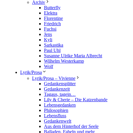
Archiv
Butterfly
Elektra
Florentine
Friedrich
Fuchsi
Jens
Kyli
Sarkastika
Paul Uhl
Susanne Ulrike Maria Albrecht
Wilhelm Westerkamp
Wolf
Lyrik/Prosa
Lyrik/Prosa – Vivienne
Gedankensplitter
Gedankenzeit
Tagaus, tagein…
Lily & Cherie – Die Katzenbande
Lebensgedanken
Philosophien
Lebensfluss
Gedankenwelt
Aus dem Hinterhof der Seele
Balladen, Fabeln und mehr