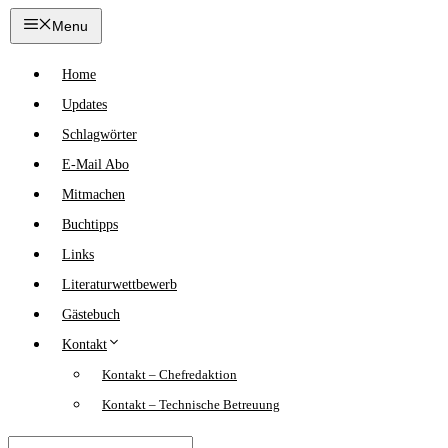
Zum
Menu
Inhalt
springen
Home
Updates
Schlagwörter
E-Mail Abo
Mitmachen
Buchtipps
Links
Literaturwettbewerb
Gästebuch
Kontakt
Kontakt – Chefredaktion
Kontakt – Technische Betreuung