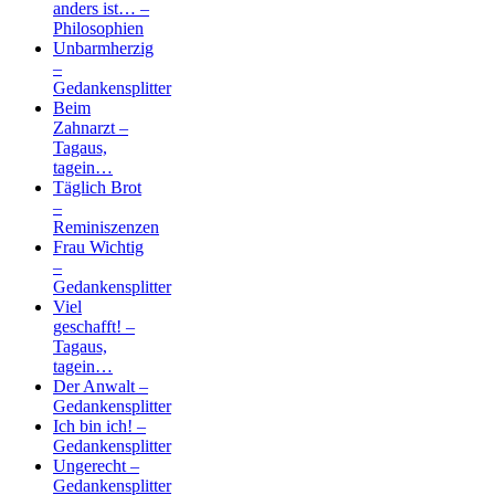
anders ist… –
Philosophien
Unbarmherzig
–
Gedankensplitter
Beim
Zahnarzt –
Tagaus,
tagein…
Täglich Brot
–
Reminiszenzen
Frau Wichtig
–
Gedankensplitter
Viel
geschafft! –
Tagaus,
tagein…
Der Anwalt –
Gedankensplitter
Ich bin ich! –
Gedankensplitter
Ungerecht –
Gedankensplitter