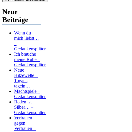
Neue
Beiträge
Wenn du
mich liebst…
–
Gedankensplitter
Ich brauche
meine Ruhe –
Gedankensplitter
Neue
Hitzewelle –
Tagaus,
tagein…
Machtspiele –
Gedankensplitter
Reden ist
Silber… –
Gedankensplitter
Vertrauen
gegen
Vertrauen –