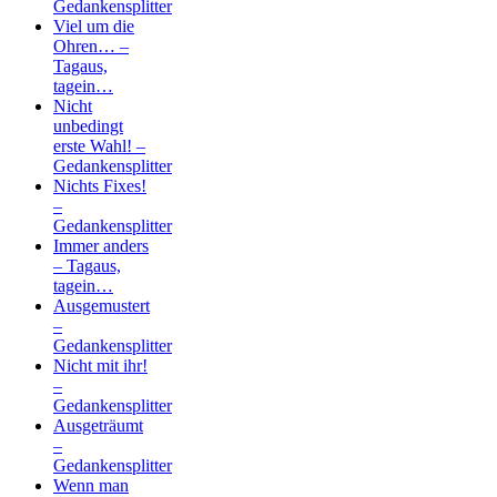
Gedankensplitter
Viel um die
Ohren… –
Tagaus,
tagein…
Nicht
unbedingt
erste Wahl! –
Gedankensplitter
Nichts Fixes!
–
Gedankensplitter
Immer anders
– Tagaus,
tagein…
Ausgemustert
–
Gedankensplitter
Nicht mit ihr!
–
Gedankensplitter
Ausgeträumt
–
Gedankensplitter
Wenn man