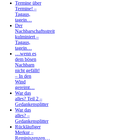
Termine über
Termine! –
Tagaus,
tagein…
Der
Nachbarschaftsstreit
kulminiert –
Tagaus,
tagein…
…wenn es
dem bösen
Nachbarn
nicht gefällt!
– In den
Wind
gereimt…
War das
alles? Teil 2 –
Gedankensplitter
War das
alles? –
Gedankensplitter
Rückläufiger
Merkur –
Reminiszenzen…