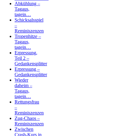
Abkühlung –
Tagaus,
tagein…
Schicksalsspiel
–
Reminiszenzen
Tropenhitze –
Tagaus,
tagein…
Erpressung,
Teil 2 –
Gedankensplitter
Erpressung –
Gedankensplitter
Wieder
daheim –
Tagaus,
tagein…
Rettungsfrau
–
Reminiszenzen
Zug-Chaos –
Reminiszenzen
Zwischen
Crash-Kurs in