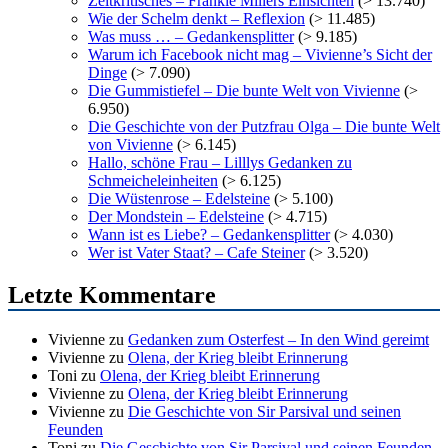
Zeitkritisches – Frankie Millers Einsichten
(> 13.740)
Wie der Schelm denkt – Reflexion
(> 11.485)
Was muss … – Gedankensplitter
(> 9.185)
Warum ich Facebook nicht mag – Vivienne’s Sicht der
Dinge
(> 7.090)
Die Gummistiefel – Die bunte Welt von Vivienne
(>
6.950)
Die Geschichte von der Putzfrau Olga – Die bunte Welt
von Vivienne
(> 6.145)
Hallo, schöne Frau – Lilllys Gedanken zu
Schmeicheleinheiten
(> 6.125)
Die Wüstenrose – Edelsteine
(> 5.100)
Der Mondstein – Edelsteine
(> 4.715)
Wann ist es Liebe? – Gedankensplitter
(> 4.030)
Wer ist Vater Staat? – Cafe Steiner
(> 3.520)
Letzte Kommentare
Vivienne
zu
Gedanken zum Osterfest – In den Wind gereimt
Vivienne
zu
Olena, der Krieg bleibt Erinnerung
Toni
zu
Olena, der Krieg bleibt Erinnerung
Vivienne
zu
Olena, der Krieg bleibt Erinnerung
Vivienne
zu
Die Geschichte von Sir Parsival und seinen
Feunden
Toni
zu
Die Geschichte von Sir Parsival und seinen Feunden