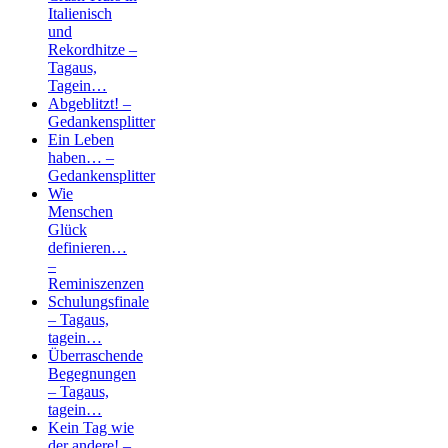
Italienisch
und
Rekordhitze –
Tagaus,
Tagein…
Abgeblitzt! –
Gedankensplitter
Ein Leben
haben… –
Gedankensplitter
Wie
Menschen
Glück
definieren…
–
Reminiszenzen
Schulungsfinale
– Tagaus,
tagein…
Überraschende
Begegnungen
– Tagaus,
tagein…
Kein Tag wie
der andere! –