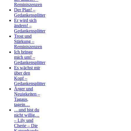
Reminiszenzen
Der Plan! –
Gedankensplitter
Er wird sich
ändern! –
Gedankensplitter
Trost und
Stärkung –
Reminiszenzen
Ich bringe
mich um! –
Gedankensplitter
Es wächst mir
über den
Kopf –
Gedankensplitter
Ärger und
Neuigkeiten –
Tagaus,
tagein…
…und bist du
nicht willig…
– Lily und
Cherie – Die
Katzenbande