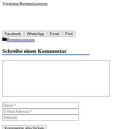
Vivienne/Reminiszenzen
Facebook
WhatsApp
Email
Print
Kategorien
Reminiszenzen
Schreibe einen Kommentar
Kommentar
Name
E-
Mail-
Website
Adresse