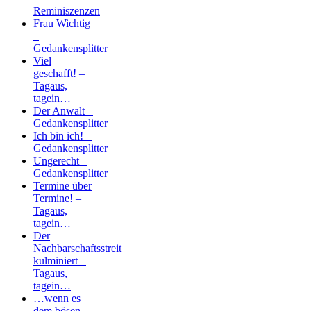
Reminiszenzen
Frau Wichtig
–
Gedankensplitter
Viel
geschafft! –
Tagaus,
tagein…
Der Anwalt –
Gedankensplitter
Ich bin ich! –
Gedankensplitter
Ungerecht –
Gedankensplitter
Termine über
Termine! –
Tagaus,
tagein…
Der
Nachbarschaftsstreit
kulminiert –
Tagaus,
tagein…
…wenn es
dem bösen