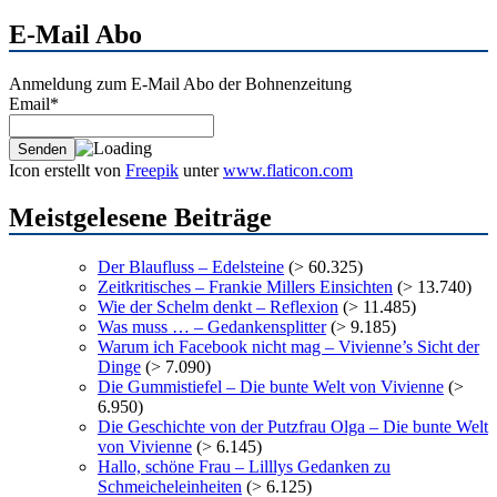
Archiv
E-Mail Abo
Anmeldung zum E-Mail Abo der Bohnenzeitung
Email*
Icon erstellt von
Freepik
unter
www.flaticon.com
Meistgelesene Beiträge
Der Blaufluss – Edelsteine
(> 60.325)
Zeitkritisches – Frankie Millers Einsichten
(> 13.740)
Wie der Schelm denkt – Reflexion
(> 11.485)
Was muss … – Gedankensplitter
(> 9.185)
Warum ich Facebook nicht mag – Vivienne’s Sicht der
Dinge
(> 7.090)
Die Gummistiefel – Die bunte Welt von Vivienne
(>
6.950)
Die Geschichte von der Putzfrau Olga – Die bunte Welt
von Vivienne
(> 6.145)
Hallo, schöne Frau – Lilllys Gedanken zu
Schmeicheleinheiten
(> 6.125)