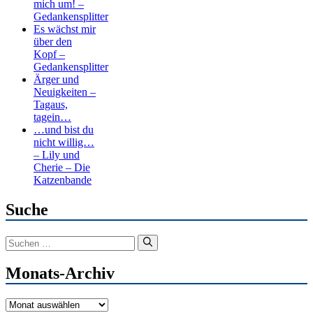
mich um! –
Gedankensplitter
Es wächst mir
über den
Kopf –
Gedankensplitter
Ärger und
Neuigkeiten –
Tagaus,
tagein…
…und bist du
nicht willig…
– Lily und
Cherie – Die
Katzenbande
Suche
Suchen
nach:
Monats-Archiv
Monats-