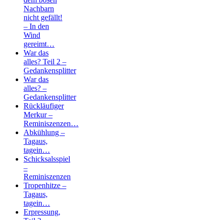
Nachbarn
nicht gefällt!
– In den
Wind
gereimt…
War das
alles? Teil 2 –
Gedankensplitter
War das
alles? –
Gedankensplitter
Rückläufiger
Merkur –
Reminiszenzen…
Abkühlung –
Tagaus,
tagein…
Schicksalsspiel
–
Reminiszenzen
Tropenhitze –
Tagaus,
tagein…
Erpressung,