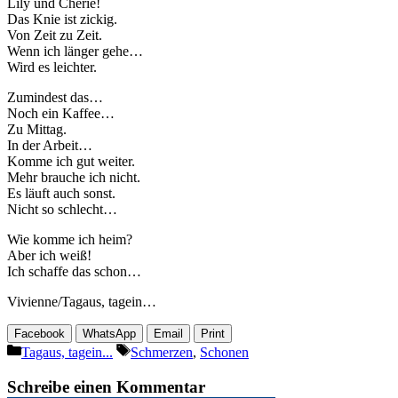
Lily und Cherie!
Das Knie ist zickig.
Von Zeit zu Zeit.
Wenn ich länger gehe…
Wird es leichter.
Zumindest das…
Noch ein Kaffee…
Zu Mittag.
In der Arbeit…
Komme ich gut weiter.
Mehr brauche ich nicht.
Es läuft auch sonst.
Nicht so schlecht…
Wie komme ich heim?
Aber ich weiß!
Ich schaffe das schon…
Vivienne/Tagaus, tagein…
Facebook
WhatsApp
Email
Print
Kategorien
Schlagwörter
Tagaus, tagein...
Schmerzen
,
Schonen
Schreibe einen Kommentar