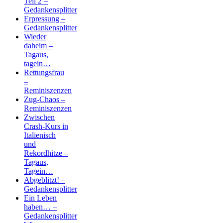
Teil 2 –
Gedankensplitter
Erpressung –
Gedankensplitter
Wieder
daheim –
Tagaus,
tagein…
Rettungsfrau
–
Reminiszenzen
Zug-Chaos –
Reminiszenzen
Zwischen
Crash-Kurs in
Italienisch
und
Rekordhitze –
Tagaus,
Tagein…
Abgeblitzt! –
Gedankensplitter
Ein Leben
haben… –
Gedankensplitter