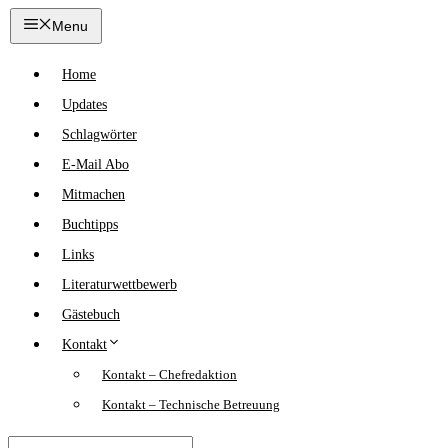
Zum
Menu
Inhalt
springen
Home
Updates
Schlagwörter
E-Mail Abo
Mitmachen
Buchtipps
Links
Literaturwettbewerb
Gästebuch
Kontakt
Kontakt – Chefredaktion
Kontakt – Technische Betreuung