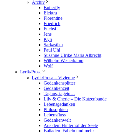
Archiv
Butterfly
Elektra
Florentine
Friedrich
Fuchsi
Jens
Kyli
Sarkastika
Paul Uhl
Susanne Ulrike Maria Albrecht
Wilhelm Westerkamp
Wolf
Lyrik/Prosa
Lyrik/Prosa – Vivienne
Gedankensplitter
Gedankenzeit
Tagaus, tagein…
Lily & Cherie – Die Katzenbande
Lebensgedanken
Philosophien
Lebensfluss
Gedankenwelt
Aus dem Hinterhof der Seele
Balladen, Fabeln und mehr