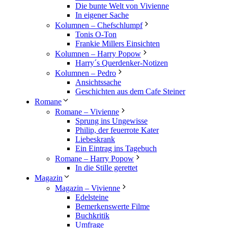
Die bunte Welt von Vivienne
In eigener Sache
Kolumnen – Chefschlumpf
Tonis O-Ton
Frankie Millers Einsichten
Kolumnen – Harry Popow
Harry´s Querdenker-Notizen
Kolumnen – Pedro
Ansichtssache
Geschichten aus dem Cafe Steiner
Romane
Romane – Vivienne
Sprung ins Ungewisse
Philip, der feuerrote Kater
Liebeskrank
Ein Eintrag ins Tagebuch
Romane – Harry Popow
In die Stille gerettet
Magazin
Magazin – Vivienne
Edelsteine
Bemerkenswerte Filme
Buchkritik
Umfrage