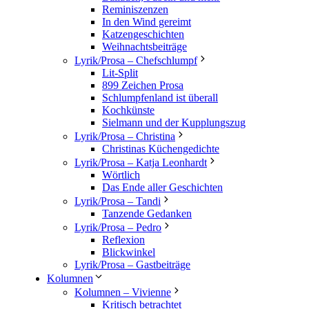
Reminiszenzen
In den Wind gereimt
Katzengeschichten
Weihnachtsbeiträge
Lyrik/Prosa – Chefschlumpf
Lit-Split
899 Zeichen Prosa
Schlumpfenland ist überall
Kochkünste
Sielmann und der Kupplungszug
Lyrik/Prosa – Christina
Christinas Küchengedichte
Lyrik/Prosa – Katja Leonhardt
Wörtlich
Das Ende aller Geschichten
Lyrik/Prosa – Tandi
Tanzende Gedanken
Lyrik/Prosa – Pedro
Reflexion
Blickwinkel
Lyrik/Prosa – Gastbeiträge
Kolumnen
Kolumnen – Vivienne
Kritisch betrachtet