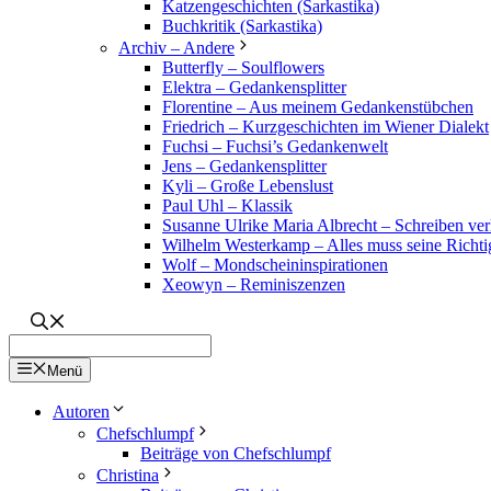
Katzengeschichten (Sarkastika)
Buchkritik (Sarkastika)
Archiv – Andere
Butterfly – Soulflowers
Elektra – Gedankensplitter
Florentine – Aus meinem Gedankenstübchen
Friedrich – Kurzgeschichten im Wiener Dialekt
Fuchsi – Fuchsi’s Gedankenwelt
Jens – Gedankensplitter
Kyli – Große Lebenslust
Paul Uhl – Klassik
Susanne Ulrike Maria Albrecht – Schreiben verl
Wilhelm Westerkamp – Alles muss seine Richti
Wolf – Mondscheininspirationen
Xeowyn – Reminiszenzen
Menü
Autoren
Chefschlumpf
Beiträge von Chefschlumpf
Christina