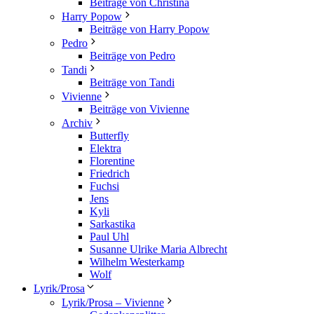
Beiträge von Christina
Harry Popow
Beiträge von Harry Popow
Pedro
Beiträge von Pedro
Tandi
Beiträge von Tandi
Vivienne
Beiträge von Vivienne
Archiv
Butterfly
Elektra
Florentine
Friedrich
Fuchsi
Jens
Kyli
Sarkastika
Paul Uhl
Susanne Ulrike Maria Albrecht
Wilhelm Westerkamp
Wolf
Lyrik/Prosa
Lyrik/Prosa – Vivienne