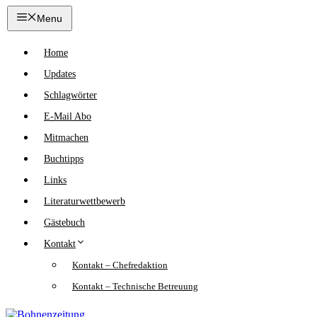
Zum
Menu
Inhalt
springen
Home
Updates
Schlagwörter
E-Mail Abo
Mitmachen
Buchtipps
Links
Literaturwettbewerb
Gästebuch
Kontakt
Kontakt – Chefredaktion
Kontakt – Technische Betreuung