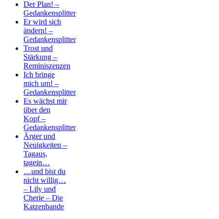
Der Plan! –
Gedankensplitter
Er wird sich
ändern! –
Gedankensplitter
Trost und
Stärkung –
Reminiszenzen
Ich bringe
mich um! –
Gedankensplitter
Es wächst mir
über den
Kopf –
Gedankensplitter
Ärger und
Neuigkeiten –
Tagaus,
tagein…
…und bist du
nicht willig…
– Lily und
Cherie – Die
Katzenbande