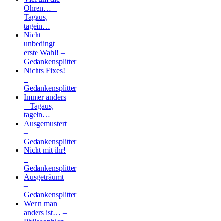
Ohren… –
Tagaus,
tagein…
Nicht
unbedingt
erste Wahl! –
Gedankensplitter
Nichts Fixes!
–
Gedankensplitter
Immer anders
– Tagaus,
tagein…
Ausgemustert
–
Gedankensplitter
Nicht mit ihr!
–
Gedankensplitter
Ausgeträumt
–
Gedankensplitter
Wenn man
anders ist… –