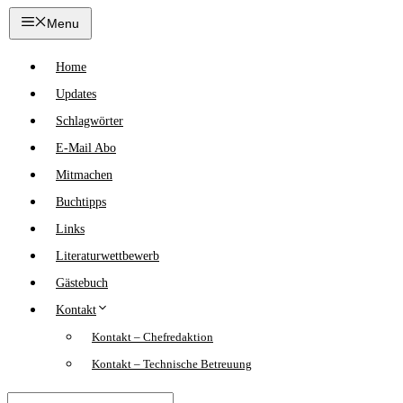
Zum
Menu
Inhalt
springen
Home
Updates
Schlagwörter
E-Mail Abo
Mitmachen
Buchtipps
Links
Literaturwettbewerb
Gästebuch
Kontakt
Kontakt – Chefredaktion
Kontakt – Technische Betreuung