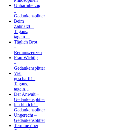
Philosophien
Unbarmherzig
–
Gedankensplitter
Beim
Zahnarzt –
Tagaus,
tagein…
Täglich Brot
–
Reminiszenzen
Frau Wichtig
–
Gedankensplitter
Viel
geschafft! –
Tagaus,
tagein…
Der Anwalt –
Gedankensplitter
Ich bin ich! –
Gedankensplitter
Ungerecht –
Gedankensplitter
Termine über