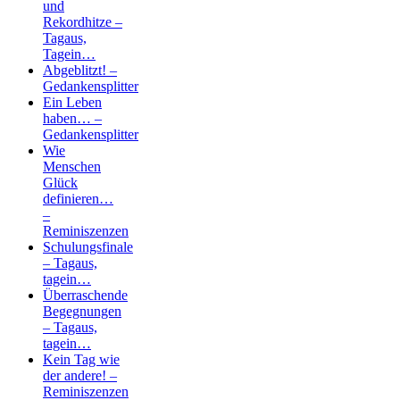
und
Rekordhitze –
Tagaus,
Tagein…
Abgeblitzt! –
Gedankensplitter
Ein Leben
haben… –
Gedankensplitter
Wie
Menschen
Glück
definieren…
–
Reminiszenzen
Schulungsfinale
– Tagaus,
tagein…
Überraschende
Begegnungen
– Tagaus,
tagein…
Kein Tag wie
der andere! –
Reminiszenzen