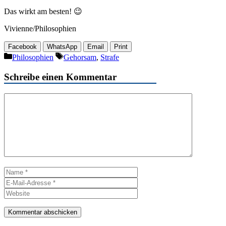
Das wirkt am besten! 😉
Vivienne/Philosophien
Facebook
WhatsApp
Email
Print
Kategorien
Schlagwörter
Philosophien
Gehorsam
,
Strafe
Schreibe einen Kommentar
Kommentar
Name
E-
Mail-
Website
Adresse