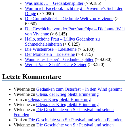
Was muss … – Gedankensplitter
(> 9.185)
Warum ich Facebook nicht mag – Vivienne’s Sicht der
Dinge
(> 7.090)
Die Gummistiefel – Die bunte Welt von Vivienne
(>
6.950)
Die Geschichte von der Putzfrau Olga – Die bunte Welt
von Vivienne
(> 6.145)
Hallo, schöne Frau – Lilllys Gedanken zu
Schmeicheleinheiten
(> 6.125)
Die Wüstenrose – Edelsteine
(> 5.100)
Der Mondstein – Edelsteine
(> 4.715)
Wann ist es Liebe? – Gedankensplitter
(> 4.030)
Wer ist Vater Staat? – Cafe Steiner
(> 3.520)
Letzte Kommentare
Vivienne
zu
Gedanken zum Osterfest – In den Wind gereimt
Vivienne
zu
Olena, der Krieg bleibt Erinnerung
Toni
zu
Olena, der Krieg bleibt Erinnerung
Vivienne
zu
Olena, der Krieg bleibt Erinnerung
Vivienne
zu
Die Geschichte von Sir Parsival und seinen
Feunden
Toni
zu
Die Geschichte von Sir Parsival und seinen Feunden
Vivienne
zu
Die Geschichte von Sir Parsival und seinen