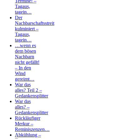
Termine! –
Tagaus,
tagein…
Der
Nachbarschaftsstreit
kulminiert –
Tagaus,
tagein…
…wenn es
dem bösen
Nachbarn
nicht gefällt!
– In den
Wind
gereimt…
War das
alles? Teil 2 –
Gedankensplitter
War das
alles? –
Gedankensplitter
Rückläufiger
Merkur –
Reminiszenzen…
Abkühlung –