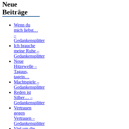
Neue
Beiträge
Wenn du
mich liebst…
–
Gedankensplitter
Ich brauche
meine Ruhe –
Gedankensplitter
Neue
Hitzewelle –
Tagaus,
tagein…
Machtspiele –
Gedankensplitter
Reden ist
Silber… –
Gedankensplitter
Vertrauen
gegen
Vertrauen –
Gedankensplitter
Viel um die