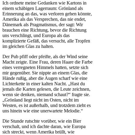
Ich ordnete meine Gedanken wie Kartons in
einem schäbigen Lagerraum: Grönland als
Erinnerung an das, was verloren gehen könnte,
Amerika als das Versprechen, das nie endet,
Dänemark als Pragmatismus, der sagt: Wir
brauchen eine Richtung, bevor die Richtung
uns verschlingt, und Europa als das
komplizierte Gefäß, das versucht, alle Tropfen
im gleichen Glas zu halten.
Der Pub pfiff oder pfeifte, als der Wind seine
Macht zeigte. Eine Frau, deren Haare die Farbe
eines verregneten Himmels hatten, setzte sich
mir gegenüber. Sie nippte an einem Glas, die
Hände rußig, aber die Augen scharf wie eine
Lichterkette in einer kalten Nacht. „Hast du
jemals die Karten gelesen, die Leute zeichnen,
wenn sie denken, niemand schaut?“ fragte sie.
„Grönland liegt nicht im Osten, nicht im
Westen, es ist außerhalb, und trotzdem zieht es
uns hinein wie eine unerwartete Melodie.“
Die Stunde rutschte vorüber, wie ein Bier
verschalt, und ich dachte daran, wie Europa
sich streckt, wenn Amerika brüllt, wie