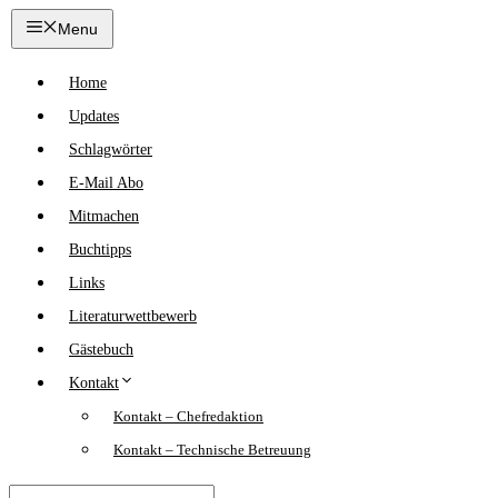
Zum
Menu
Inhalt
springen
Home
Updates
Schlagwörter
E-Mail Abo
Mitmachen
Buchtipps
Links
Literaturwettbewerb
Gästebuch
Kontakt
Kontakt – Chefredaktion
Kontakt – Technische Betreuung