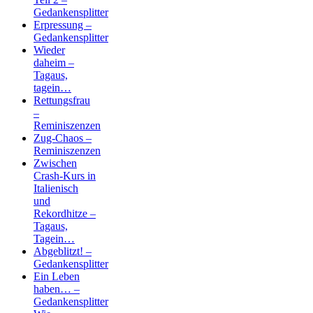
Gedankensplitter
Erpressung –
Gedankensplitter
Wieder
daheim –
Tagaus,
tagein…
Rettungsfrau
–
Reminiszenzen
Zug-Chaos –
Reminiszenzen
Zwischen
Crash-Kurs in
Italienisch
und
Rekordhitze –
Tagaus,
Tagein…
Abgeblitzt! –
Gedankensplitter
Ein Leben
haben… –
Gedankensplitter