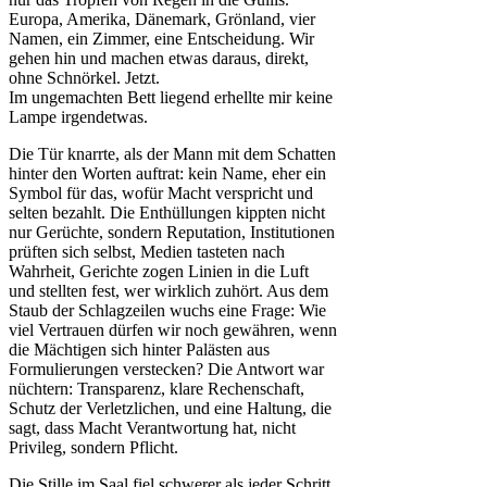
Europa, Amerika, Dänemark, Grönland, vier
Namen, ein Zimmer, eine Entscheidung. Wir
gehen hin und machen etwas daraus, direkt,
ohne Schnörkel. Jetzt.
Im ungemachten Bett liegend erhellte mir keine
Lampe irgendetwas.
Die Tür knarrte, als der Mann mit dem Schatten
hinter den Worten auftrat: kein Name, eher ein
Symbol für das, wofür Macht verspricht und
selten bezahlt. Die Enthüllungen kippten nicht
nur Gerüchte, sondern Reputation, Institutionen
prüften sich selbst, Medien tasteten nach
Wahrheit, Gerichte zogen Linien in die Luft
und stellten fest, wer wirklich zuhört. Aus dem
Staub der Schlagzeilen wuchs eine Frage: Wie
viel Vertrauen dürfen wir noch gewähren, wenn
die Mächtigen sich hinter Palästen aus
Formulierungen verstecken? Die Antwort war
nüchtern: Transparenz, klare Rechenschaft,
Schutz der Verletzlichen, und eine Haltung, die
sagt, dass Macht Verantwortung hat, nicht
Privileg, sondern Pflicht.
Die Stille im Saal fiel schwerer als jeder Schritt.