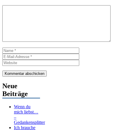
Kommentar
Name
E-
Mail-
Website
Adresse
Neue
Beiträge
Wenn du
mich liebst…
–
Gedankensplitter
Ich brauche