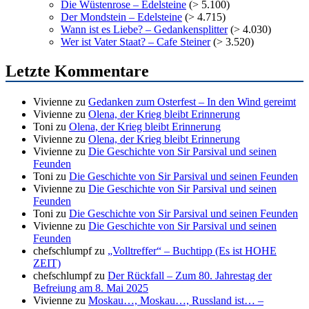
Die Wüstenrose – Edelsteine
(> 5.100)
Der Mondstein – Edelsteine
(> 4.715)
Wann ist es Liebe? – Gedankensplitter
(> 4.030)
Wer ist Vater Staat? – Cafe Steiner
(> 3.520)
Letzte Kommentare
Vivienne
zu
Gedanken zum Osterfest – In den Wind gereimt
Vivienne
zu
Olena, der Krieg bleibt Erinnerung
Toni
zu
Olena, der Krieg bleibt Erinnerung
Vivienne
zu
Olena, der Krieg bleibt Erinnerung
Vivienne
zu
Die Geschichte von Sir Parsival und seinen
Feunden
Toni
zu
Die Geschichte von Sir Parsival und seinen Feunden
Vivienne
zu
Die Geschichte von Sir Parsival und seinen
Feunden
Toni
zu
Die Geschichte von Sir Parsival und seinen Feunden
Vivienne
zu
Die Geschichte von Sir Parsival und seinen
Feunden
chefschlumpf
zu
„Volltreffer“ – Buchtipp (Es ist HOHE
ZEIT)
chefschlumpf
zu
Der Rückfall – Zum 80. Jahrestag der
Befreiung am 8. Mai 2025
Vivienne
zu
Moskau…, Moskau…, Russland ist… –