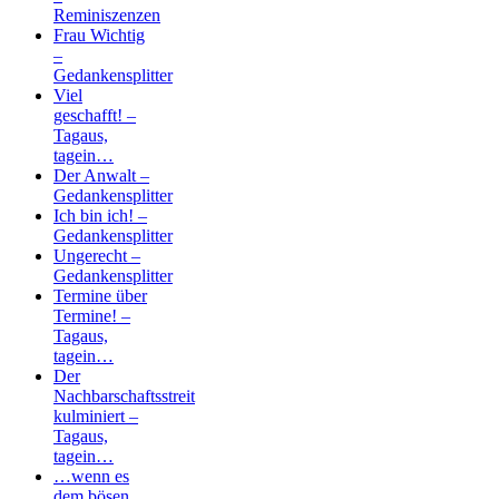
Reminiszenzen
Frau Wichtig
–
Gedankensplitter
Viel
geschafft! –
Tagaus,
tagein…
Der Anwalt –
Gedankensplitter
Ich bin ich! –
Gedankensplitter
Ungerecht –
Gedankensplitter
Termine über
Termine! –
Tagaus,
tagein…
Der
Nachbarschaftsstreit
kulminiert –
Tagaus,
tagein…
…wenn es
dem bösen