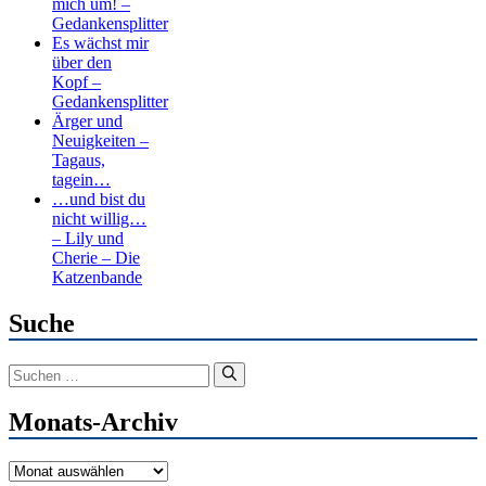
mich um! –
Gedankensplitter
Es wächst mir
über den
Kopf –
Gedankensplitter
Ärger und
Neuigkeiten –
Tagaus,
tagein…
…und bist du
nicht willig…
– Lily und
Cherie – Die
Katzenbande
Suche
Suchen
nach:
Monats-Archiv
Monats-