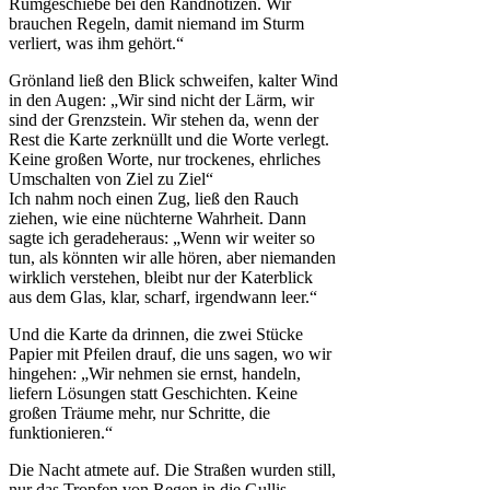
Rumgeschiebe bei den Randnotizen. Wir
brauchen Regeln, damit niemand im Sturm
verliert, was ihm gehört.“
Grönland ließ den Blick schweifen, kalter Wind
in den Augen: „Wir sind nicht der Lärm, wir
sind der Grenzstein. Wir stehen da, wenn der
Rest die Karte zerknüllt und die Worte verlegt.
Keine großen Worte, nur trockenes, ehrliches
Umschalten von Ziel zu Ziel“
Ich nahm noch einen Zug, ließ den Rauch
ziehen, wie eine nüchterne Wahrheit. Dann
sagte ich geradeheraus: „Wenn wir weiter so
tun, als könnten wir alle hören, aber niemanden
wirklich verstehen, bleibt nur der Katerblick
aus dem Glas, klar, scharf, irgendwann leer.“
Und die Karte da drinnen, die zwei Stücke
Papier mit Pfeilen drauf, die uns sagen, wo wir
hingehen: „Wir nehmen sie ernst, handeln,
liefern Lösungen statt Geschichten. Keine
großen Träume mehr, nur Schritte, die
funktionieren.“
Die Nacht atmete auf. Die Straßen wurden still,
nur das Tropfen von Regen in die Gullis.