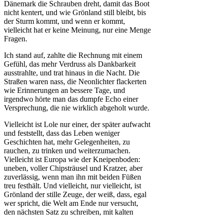
Dänemark die Schrauben dreht, damit das Boot
nicht kentert, und wie Grönland still bleibt, bis
der Sturm kommt, und wenn er kommt,
vielleicht hat er keine Meinung, nur eine Menge
Fragen.
Ich stand auf, zahlte die Rechnung mit einem
Gefühl, das mehr Verdruss als Dankbarkeit
ausstrahlte, und trat hinaus in die Nacht. Die
Straßen waren nass, die Neonlichter flackerten
wie Erinnerungen an bessere Tage, und
irgendwo hörte man das dumpfe Echo einer
Versprechung, die nie wirklich abgeholt wurde.
Vielleicht ist Lole nur einer, der später aufwacht
und feststellt, dass das Leben weniger
Geschichten hat, mehr Gelegenheiten, zu
rauchen, zu trinken und weiterzumachen.
Vielleicht ist Europa wie der Kneipenboden:
uneben, voller Chipsträusel und Kratzer, aber
zuverlässig, wenn man ihn mit beiden Füßen
treu festhält. Und vielleicht, nur vielleicht, ist
Grönland der stille Zeuge, der weiß, dass, egal
wer spricht, die Welt am Ende nur versucht,
den nächsten Satz zu schreiben, mit kalten