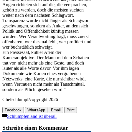
Augen richteten sich auf die, die versprachen,
gehört zu werden, doch die meisten suchten
weiter nach dem nächsten Schlagwort.
Transparenz wurde nicht länger als Schlagwort
geschwungen, sondern als Anker, an dem sich
Politik und Öffentlichkeit künftig messen
würden. Wer Verantwortung trägt, muss zuerst
offenbaren, wer diesmal fehlt, wer profitiert und
wer buchstäblich schweigt.
Ein Pressesaal, kühler Atem der
Kameraobjektive. Der Mann mit dem Schatten
trat vor, nicht mehr als eine Geste, und doch
lauter als alle Worte davor. Vor ihm lagen
Dokumente wie Karten eines vergrabenen
Netzwerks, eine Karte, die nur sichtbar wird,
wenn Vertrauen nicht mehr als Tauschmittel,
sondern als Pflicht gesehen wird.“
Chefschlumpf/copyright 2026
Facebook
WhatsApp
Email
Print
Kategorien
Schlumpfenland ist überall
Schreibe einen Kommentar