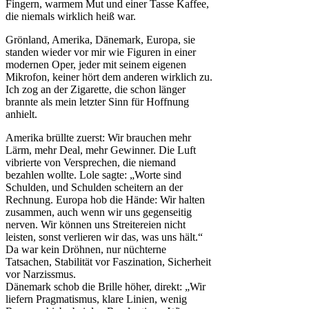
Fingern, warmem Mut und einer Tasse Kaffee,
die niemals wirklich heiß war.
Grönland, Amerika, Dänemark, Europa, sie
standen wieder vor mir wie Figuren in einer
modernen Oper, jeder mit seinem eigenen
Mikrofon, keiner hört dem anderen wirklich zu.
Ich zog an der Zigarette, die schon länger
brannte als mein letzter Sinn für Hoffnung
anhielt.
Amerika brüllte zuerst: Wir brauchen mehr
Lärm, mehr Deal, mehr Gewinner. Die Luft
vibrierte von Versprechen, die niemand
bezahlen wollte. Lole sagte: „Worte sind
Schulden, und Schulden scheitern an der
Rechnung. Europa hob die Hände: Wir halten
zusammen, auch wenn wir uns gegenseitig
nerven. Wir können uns Streitereien nicht
leisten, sonst verlieren wir das, was uns hält.“
Da war kein Dröhnen, nur nüchterne
Tatsachen, Stabilität vor Faszination, Sicherheit
vor Narzissmus.
Dänemark schob die Brille höher, direkt: „Wir
liefern Pragmatismus, klare Linien, wenig