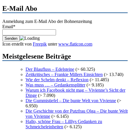
Archiv
E-Mail Abo
Anmeldung zum E-Mail Abo der Bohnenzeitung
Email*
Icon erstellt von
Freepik
unter
www.flaticon.com
Meistgelesene Beiträge
Der Blaufluss – Edelsteine
(> 60.325)
Zeitkritisches – Frankie Millers Einsichten
(> 13.740)
Wie der Schelm denkt – Reflexion
(> 11.485)
Was muss … – Gedankensplitter
(> 9.185)
Warum ich Facebook nicht mag – Vivienne’s Sicht der
Dinge
(> 7.090)
Die Gummistiefel – Die bunte Welt von Vivienne
(>
6.950)
Die Geschichte von der Putzfrau Olga – Die bunte Welt
von Vivienne
(> 6.145)
Hallo, schöne Frau – Lilllys Gedanken zu
Schmeicheleinheiten
(> 6.125)