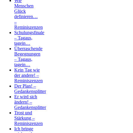
Wie
Menschen
Glück
definieren…
–
Reminiszenzen
Schulungsfinale
– Tagaus,
tagein…
Überraschende
Begegnungen
– Tagaus,
tagein…
Kein Tag wie
der andere! –
Reminiszenzen
Der Plan! –
Gedankensplitter
Er wird sich
ändern! –
Gedankensplitter
Trost und
Stärkung –
Reminiszenzen
Ich bringe