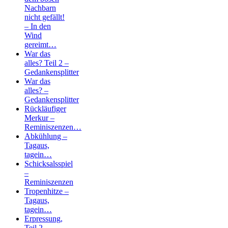
Nachbarn
nicht gefällt!
– In den
Wind
gereimt…
War das
alles? Teil 2 –
Gedankensplitter
War das
alles? –
Gedankensplitter
Rückläufiger
Merkur –
Reminiszenzen…
Abkühlung –
Tagaus,
tagein…
Schicksalsspiel
–
Reminiszenzen
Tropenhitze –
Tagaus,
tagein…
Erpressung,
Teil 2 –