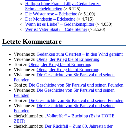
Hallo, schöne Frau – Lilllys Gedanken zu
Schmeicheleinheiten
(> 6.125)
Die Wüstenrose – Edelsteine
(> 5.100)
Der Mondstein – Edelsteine
(> 4.715)
Wann ist es Liebe? – Gedankensplitter
(> 4.030)
Wer ist Vater Staat? – Cafe Steiner
(> 3.520)
Letzte Kommentare
Vivienne
zu
Gedanken zum Osterfest – In den Wind gereimt
Vivienne
zu
Olena, der Krieg bleibt Erinnerung
Toni
zu
Olena, der Krieg bleibt Erinnerung
Vivienne
zu
Olena, der Krieg bleibt Erinnerung
Vivienne
zu
Die Geschichte von Sir Parsival und seinen
Feunden
Toni
zu
Die Geschichte von Sir Parsival und seinen Feunden
Vivienne
zu
Die Geschichte von Sir Parsival und seinen
Feunden
Toni
zu
Die Geschichte von Sir Parsival und seinen Feunden
Vivienne
zu
Die Geschichte von Sir Parsival und seinen
Feunden
chefschlumpf
zu
„Volltreffer“ – Buchtipp (Es ist HOHE
ZEIT)
chefschlumpf
zu
Der Rückfall – Zum 80. Jahrestag der