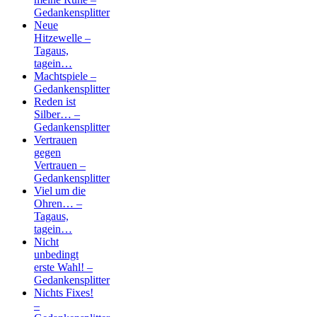
Gedankensplitter
Neue
Hitzewelle –
Tagaus,
tagein…
Machtspiele –
Gedankensplitter
Reden ist
Silber… –
Gedankensplitter
Vertrauen
gegen
Vertrauen –
Gedankensplitter
Viel um die
Ohren… –
Tagaus,
tagein…
Nicht
unbedingt
erste Wahl! –
Gedankensplitter
Nichts Fixes!
–