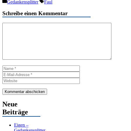
Kategorien
Schlagwörter
Gedankensplitter
Faul
Schreibe einen Kommentar
Kommentar
Name
E-
Mail-
Website
Adresse
Neue
Beiträge
Eigen –
Gedankensplitter