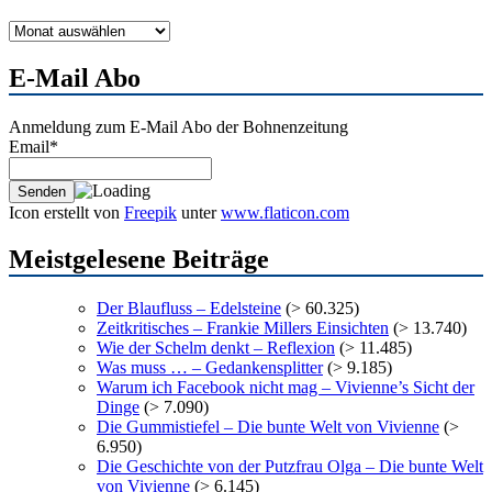
Monats-
Archiv
E-Mail Abo
Anmeldung zum E-Mail Abo der Bohnenzeitung
Email*
Icon erstellt von
Freepik
unter
www.flaticon.com
Meistgelesene Beiträge
Der Blaufluss – Edelsteine
(> 60.325)
Zeitkritisches – Frankie Millers Einsichten
(> 13.740)
Wie der Schelm denkt – Reflexion
(> 11.485)
Was muss … – Gedankensplitter
(> 9.185)
Warum ich Facebook nicht mag – Vivienne’s Sicht der
Dinge
(> 7.090)
Die Gummistiefel – Die bunte Welt von Vivienne
(>
6.950)
Die Geschichte von der Putzfrau Olga – Die bunte Welt
von Vivienne
(> 6.145)