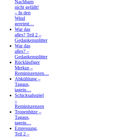
Nachbarn
nicht gefällt!
– In den
Wind
gereimt…
War das
alles? Teil 2 –
Gedankensplitter
War das
alles? –
Gedankensplitter
Rückläufiger
Merkur –
Reminiszenzen…
Abkühlung –
Tagaus,
tagein…
Schicksalsspiel
–
Reminiszenzen
Tropenhitze –
Tagaus,
tagein…
Erpressung,
Teil 2 –