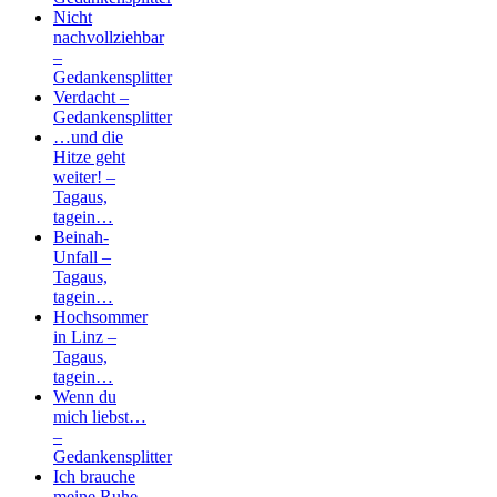
Nicht
nachvollziehbar
–
Gedankensplitter
Verdacht –
Gedankensplitter
…und die
Hitze geht
weiter! –
Tagaus,
tagein…
Beinah-
Unfall –
Tagaus,
tagein…
Hochsommer
in Linz –
Tagaus,
tagein…
Wenn du
mich liebst…
–
Gedankensplitter
Ich brauche
meine Ruhe –