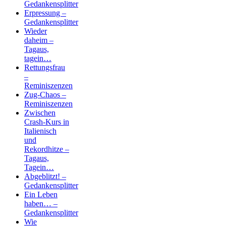
Gedankensplitter
Erpressung –
Gedankensplitter
Wieder
daheim –
Tagaus,
tagein…
Rettungsfrau
–
Reminiszenzen
Zug-Chaos –
Reminiszenzen
Zwischen
Crash-Kurs in
Italienisch
und
Rekordhitze –
Tagaus,
Tagein…
Abgeblitzt! –
Gedankensplitter
Ein Leben
haben… –
Gedankensplitter
Wie