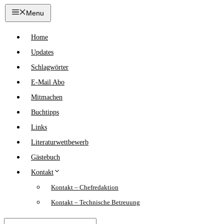
Zum
Menu
Inhalt
springen
Home
Updates
Schlagwörter
E-Mail Abo
Mitmachen
Buchtipps
Links
Literaturwettbewerb
Gästebuch
Kontakt
Kontakt – Chefredaktion
Kontakt – Technische Betreuung