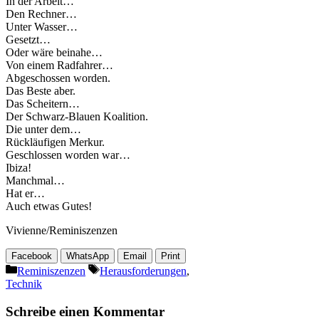
In der Arbeit…
Den Rechner…
Unter Wasser…
Gesetzt…
Oder wäre beinahe…
Von einem Radfahrer…
Abgeschossen worden.
Das Beste aber.
Das Scheitern…
Der Schwarz-Blauen Koalition.
Die unter dem…
Rückläufigen Merkur.
Geschlossen worden war…
Ibiza!
Manchmal…
Hat er…
Auch etwas Gutes!
Vivienne/Reminiszenzen
Facebook
WhatsApp
Email
Print
Kategorien
Schlagwörter
Reminiszenzen
Herausforderungen
,
Technik
Schreibe einen Kommentar