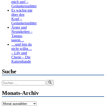
mich um! –
Gedankensplitter
Es wächst mir
über den
Kopf –
Gedankensplitter
Ärger und
Neuigkeiten –
Tagaus,
tagein…
…und bist du
nicht willig…
– Lily und
Cherie – Die
Katzenbande
Suche
Suchen
nach:
Monats-Archiv
Monats-