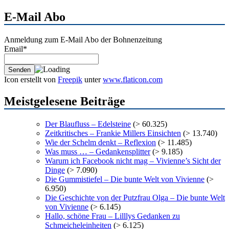
Archiv
E-Mail Abo
Anmeldung zum E-Mail Abo der Bohnenzeitung
Email*
Icon erstellt von
Freepik
unter
www.flaticon.com
Meistgelesene Beiträge
Der Blaufluss – Edelsteine
(> 60.325)
Zeitkritisches – Frankie Millers Einsichten
(> 13.740)
Wie der Schelm denkt – Reflexion
(> 11.485)
Was muss … – Gedankensplitter
(> 9.185)
Warum ich Facebook nicht mag – Vivienne’s Sicht der
Dinge
(> 7.090)
Die Gummistiefel – Die bunte Welt von Vivienne
(>
6.950)
Die Geschichte von der Putzfrau Olga – Die bunte Welt
von Vivienne
(> 6.145)
Hallo, schöne Frau – Lilllys Gedanken zu
Schmeicheleinheiten
(> 6.125)