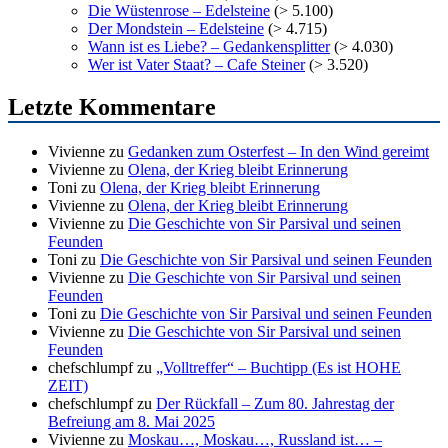
Die Wüstenrose – Edelsteine
(> 5.100)
Der Mondstein – Edelsteine
(> 4.715)
Wann ist es Liebe? – Gedankensplitter
(> 4.030)
Wer ist Vater Staat? – Cafe Steiner
(> 3.520)
Letzte Kommentare
Vivienne
zu
Gedanken zum Osterfest – In den Wind gereimt
Vivienne
zu
Olena, der Krieg bleibt Erinnerung
Toni
zu
Olena, der Krieg bleibt Erinnerung
Vivienne
zu
Olena, der Krieg bleibt Erinnerung
Vivienne
zu
Die Geschichte von Sir Parsival und seinen
Feunden
Toni
zu
Die Geschichte von Sir Parsival und seinen Feunden
Vivienne
zu
Die Geschichte von Sir Parsival und seinen
Feunden
Toni
zu
Die Geschichte von Sir Parsival und seinen Feunden
Vivienne
zu
Die Geschichte von Sir Parsival und seinen
Feunden
chefschlumpf
zu
„Volltreffer“ – Buchtipp (Es ist HOHE
ZEIT)
chefschlumpf
zu
Der Rückfall – Zum 80. Jahrestag der
Befreiung am 8. Mai 2025
Vivienne
zu
Moskau…, Moskau…, Russland ist… –