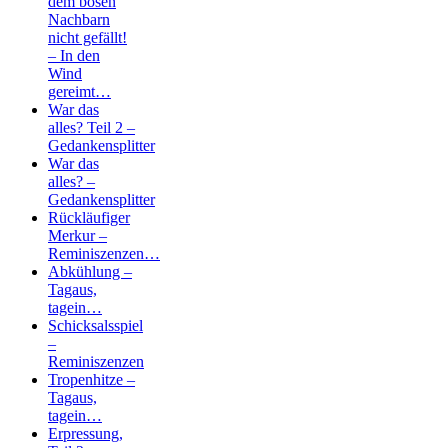
dem bösen
Nachbarn
nicht gefällt!
– In den
Wind
gereimt…
War das
alles? Teil 2 –
Gedankensplitter
War das
alles? –
Gedankensplitter
Rückläufiger
Merkur –
Reminiszenzen…
Abkühlung –
Tagaus,
tagein…
Schicksalsspiel
–
Reminiszenzen
Tropenhitze –
Tagaus,
tagein…
Erpressung,