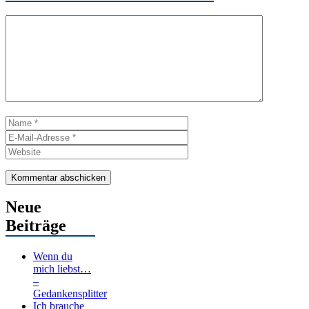
Kommentar
Name
E-
Mail-
Website
Adresse
Neue
Beiträge
Wenn du
mich liebst…
–
Gedankensplitter
Ich brauche