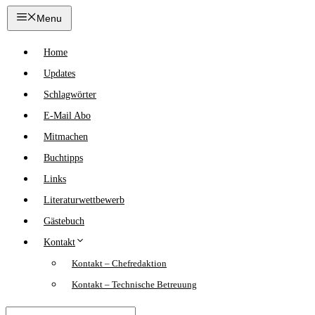
Zum
Menu
Inhalt
springen
Home
Updates
Schlagwörter
E-Mail Abo
Mitmachen
Buchtipps
Links
Literaturwettbewerb
Gästebuch
Kontakt
Kontakt – Chefredaktion
Kontakt – Technische Betreuung