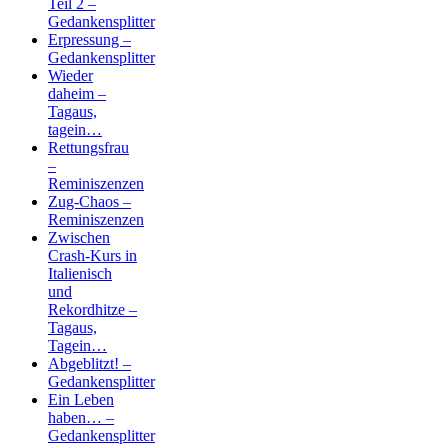
Teil 2 –
Gedankensplitter
Erpressung –
Gedankensplitter
Wieder
daheim –
Tagaus,
tagein…
Rettungsfrau
–
Reminiszenzen
Zug-Chaos –
Reminiszenzen
Zwischen
Crash-Kurs in
Italienisch
und
Rekordhitze –
Tagaus,
Tagein…
Abgeblitzt! –
Gedankensplitter
Ein Leben
haben… –
Gedankensplitter