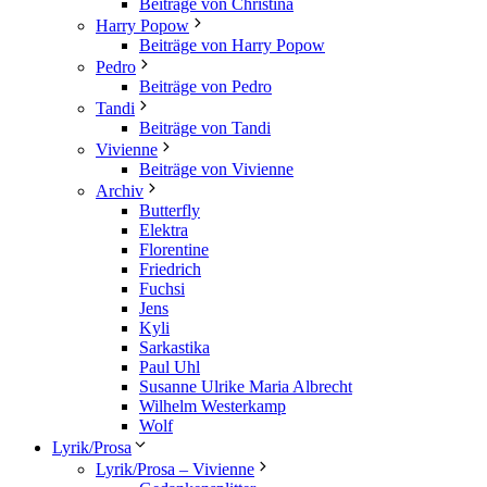
Beiträge von Christina
Harry Popow
Beiträge von Harry Popow
Pedro
Beiträge von Pedro
Tandi
Beiträge von Tandi
Vivienne
Beiträge von Vivienne
Archiv
Butterfly
Elektra
Florentine
Friedrich
Fuchsi
Jens
Kyli
Sarkastika
Paul Uhl
Susanne Ulrike Maria Albrecht
Wilhelm Westerkamp
Wolf
Lyrik/Prosa
Lyrik/Prosa – Vivienne