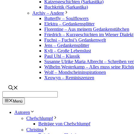
Katzengeschichten (Sarkastika)
Buchkritik (Sarkastika)
Archiv – Andere
Butterfly – Soulflowers
Elektra – Gedankensplitter
Florentine – Aus meinem Gedankenstübchen
Friedrich – Kurzgeschichten im Wiener Dialekt
Fuchsi – Fuchsi’s Gedankenwelt
Jens – Gedankensplitter
Kyli – Große Lebenslust
Paul Uhl – Klassik
Susanne Ulrike Maria Albrecht – Schreiben verl
Wilhelm Westerkamp – Alles muss seine Richti
Wolf – Mondscheininspirationen
Xeowyn – Reminiszenzen
Menü
Autoren
Chefschlumpf
Beiträge von Chefschlumpf
Christina