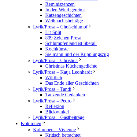
Reminiszenzen
In den Wind gereimt
Katzengeschichten
Weihnachtsbeiträge
Lyrik/Prosa – Chefschlumpf
Lit-Split
899 Zeichen Prosa
Schlumpfenland ist überall
Kochkünste
Sielmann und der Kupplungszug
Lyrik/Prosa – Christina
Christinas Küchengedichte
Lyrik/Prosa – Katja Leonhardt
Wörtlich
Das Ende aller Geschichten
Lyrik/Prosa – Tandi
Tanzende Gedanken
Lyrik/Prosa – Pedro
Reflexion
Blickwinkel
Lyrik/Prosa – Gastbeiträge
Kolumnen
Kolumnen – Vivienne
Kritisch betrachtet