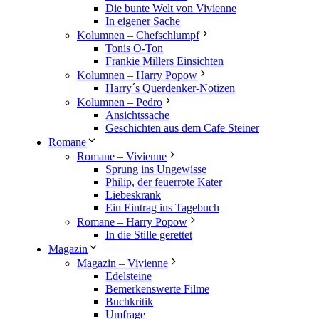
Die bunte Welt von Vivienne
In eigener Sache
Kolumnen – Chefschlumpf
Tonis O-Ton
Frankie Millers Einsichten
Kolumnen – Harry Popow
Harry´s Querdenker-Notizen
Kolumnen – Pedro
Ansichtssache
Geschichten aus dem Cafe Steiner
Romane
Romane – Vivienne
Sprung ins Ungewisse
Philip, der feuerrote Kater
Liebeskrank
Ein Eintrag ins Tagebuch
Romane – Harry Popow
In die Stille gerettet
Magazin
Magazin – Vivienne
Edelsteine
Bemerkenswerte Filme
Buchkritik
Umfrage