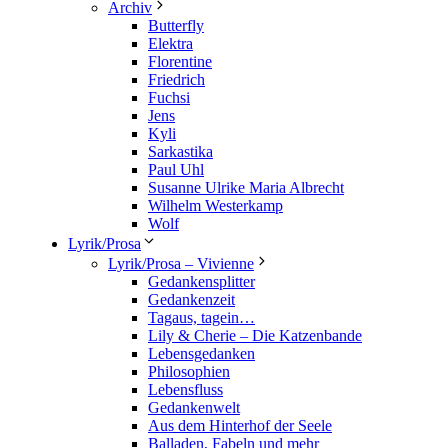
Archiv
Butterfly
Elektra
Florentine
Friedrich
Fuchsi
Jens
Kyli
Sarkastika
Paul Uhl
Susanne Ulrike Maria Albrecht
Wilhelm Westerkamp
Wolf
Lyrik/Prosa
Lyrik/Prosa – Vivienne
Gedankensplitter
Gedankenzeit
Tagaus, tagein…
Lily & Cherie – Die Katzenbande
Lebensgedanken
Philosophien
Lebensfluss
Gedankenwelt
Aus dem Hinterhof der Seele
Balladen, Fabeln und mehr