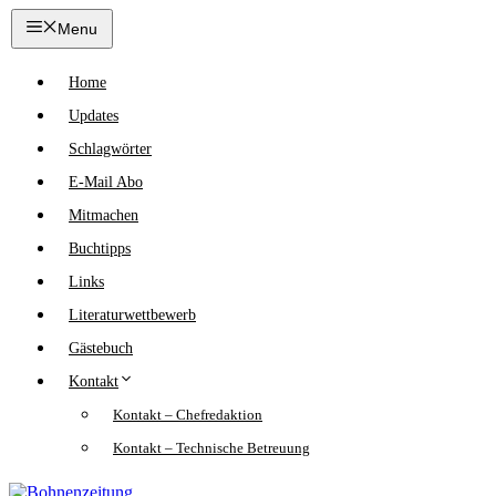
Zum
Menu
Inhalt
springen
Home
Updates
Schlagwörter
E-Mail Abo
Mitmachen
Buchtipps
Links
Literaturwettbewerb
Gästebuch
Kontakt
Kontakt – Chefredaktion
Kontakt – Technische Betreuung