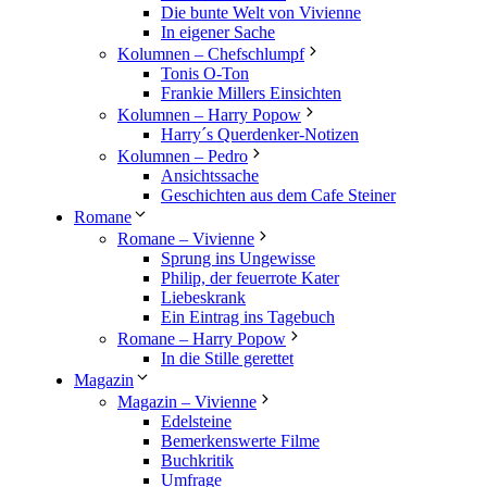
Die bunte Welt von Vivienne
In eigener Sache
Kolumnen – Chefschlumpf
Tonis O-Ton
Frankie Millers Einsichten
Kolumnen – Harry Popow
Harry´s Querdenker-Notizen
Kolumnen – Pedro
Ansichtssache
Geschichten aus dem Cafe Steiner
Romane
Romane – Vivienne
Sprung ins Ungewisse
Philip, der feuerrote Kater
Liebeskrank
Ein Eintrag ins Tagebuch
Romane – Harry Popow
In die Stille gerettet
Magazin
Magazin – Vivienne
Edelsteine
Bemerkenswerte Filme
Buchkritik
Umfrage