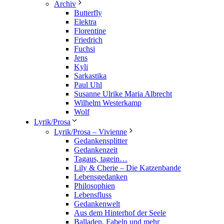
Archiv
Butterfly
Elektra
Florentine
Friedrich
Fuchsi
Jens
Kyli
Sarkastika
Paul Uhl
Susanne Ulrike Maria Albrecht
Wilhelm Westerkamp
Wolf
Lyrik/Prosa
Lyrik/Prosa – Vivienne
Gedankensplitter
Gedankenzeit
Tagaus, tagein…
Lily & Cherie – Die Katzenbande
Lebensgedanken
Philosophien
Lebensfluss
Gedankenwelt
Aus dem Hinterhof der Seele
Balladen, Fabeln und mehr