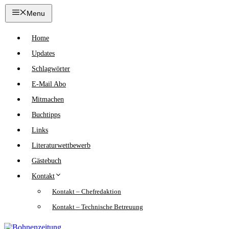
Zum
Menu
Inhalt
springen
Home
Updates
Schlagwörter
E-Mail Abo
Mitmachen
Buchtipps
Links
Literaturwettbewerb
Gästebuch
Kontakt
Kontakt – Chefredaktion
Kontakt – Technische Betreuung