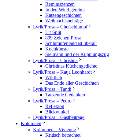
Reminiszenzen
In den Wind gereimt
Katzengeschichten
Weihnachtsbeiträge
Lyrik/Prosa – Chefschlumpf
Lit-Split
899 Zeichen Prosa
Schlumpfenland ist überall
Kochkünste
Sielmann und der Kupplungszug
Lyrik/Prosa – Christina
Christinas Küchengedichte
Lyrik/Prosa – Katja Leonhardt
Wörtlich
Das Ende aller Geschichten
Lyrik/Prosa – Tandi
Tanzende Gedanken
Lyrik/Prosa – Pedro
Reflexion
Blickwinkel
Lyrik/Prosa – Gastbeiträge
Kolumnen
Kolumnen – Vivienne
Kritisch betrachtet