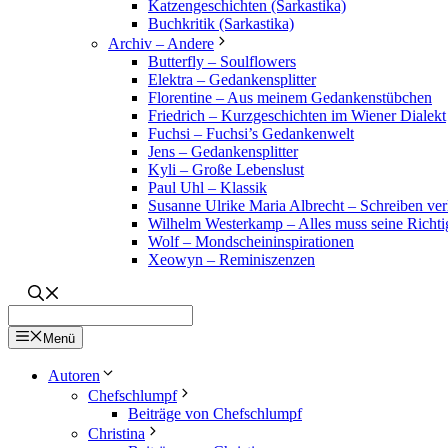
Katzengeschichten (Sarkastika)
Buchkritik (Sarkastika)
Archiv – Andere
Butterfly – Soulflowers
Elektra – Gedankensplitter
Florentine – Aus meinem Gedankenstübchen
Friedrich – Kurzgeschichten im Wiener Dialekt
Fuchsi – Fuchsi’s Gedankenwelt
Jens – Gedankensplitter
Kyli – Große Lebenslust
Paul Uhl – Klassik
Susanne Ulrike Maria Albrecht – Schreiben verl
Wilhelm Westerkamp – Alles muss seine Richti
Wolf – Mondscheininspirationen
Xeowyn – Reminiszenzen
Menü
Autoren
Chefschlumpf
Beiträge von Chefschlumpf
Christina