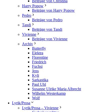
Beiträge von Christina
Harry Popow
Beiträge von Harry Popow
Pedro
Beiträge von Pedro
Tandi
Beiträge von Tandi
Vivienne
Beiträge von Vivienne
Archiv
Butterfly
Elektra
Florentine
Friedrich
Fuchsi
Jens
Kyli
Sarkastika
Paul Uhl
Susanne Ulrike Maria Albrecht
Wilhelm Westerkamp
Wolf
Lyrik/Prosa
Lyrik/Prosa – Vivienne