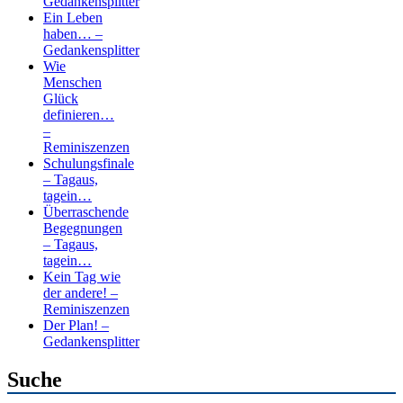
Gedankensplitter
Ein Leben
haben… –
Gedankensplitter
Wie
Menschen
Glück
definieren…
–
Reminiszenzen
Schulungsfinale
– Tagaus,
tagein…
Überraschende
Begegnungen
– Tagaus,
tagein…
Kein Tag wie
der andere! –
Reminiszenzen
Der Plan! –
Gedankensplitter
Suche