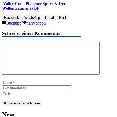
Volltreffer – Plauener Spitze & Der
Weltenträumer
(PDF)
Facebook
WhatsApp
Email
Print
Kategorien
Schlagwörter
Buchtipp
harrypopow
Schreibe einen Kommentar
Kommentar
Name
E-
Mail-
Website
Adresse
Neue