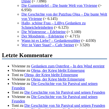
Dinge
(> 7.090)
Die Gummistiefel – Die bunte Welt von Vivienne
(>
6.950)
Die Geschichte von der Putzfrau Olga – Die bunte Welt
von Vivienne
(> 6.145)
Hallo, schöne Frau – Lilllys Gedanken zu
Schmeicheleinheiten
(> 6.125)
Die Wüstenrose – Edelsteine
(> 5.100)
Der Mondstein – Edelsteine
(> 4.715)
Wann ist es Liebe? – Gedankensplitter
(> 4.030)
Wer ist Vater Staat? – Cafe Steiner
(> 3.520)
Letzte Kommentare
Vivienne
zu
Gedanken zum Osterfest – In den Wind gereimt
Vivienne
zu
Olena, der Krieg bleibt Erinnerung
Toni
zu
Olena, der Krieg bleibt Erinnerung
Vivienne
zu
Olena, der Krieg bleibt Erinnerung
Vivienne
zu
Die Geschichte von Sir Parsival und seinen
Feunden
Toni
zu
Die Geschichte von Sir Parsival und seinen Feunden
Vivienne
zu
Die Geschichte von Sir Parsival und seinen
Feunden
Toni
zu
Die Geschichte von Sir Parsival und seinen Feunden