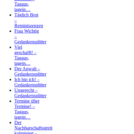
Tagaus,
tagein…
Täglich Brot
–
Reminiszenzen
Frau Wichtig
–
Gedankensplitter
Viel
geschafft! –
Tagaus,
tagein…
Der Anwalt –
Gedankensplitter
Ich bin ich! –
Gedankensplitter
Ungerecht –
Gedankensplitter
Termine über
Termine! –
Tagaus,
tagein…
Der
Nachbarschaftsstreit
kulminiert –