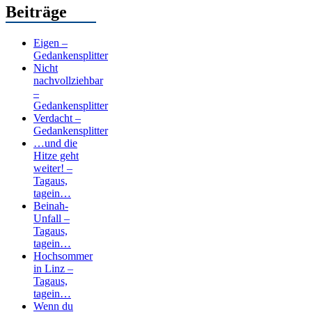
Beiträge
Eigen –
Gedankensplitter
Nicht
nachvollziehbar
–
Gedankensplitter
Verdacht –
Gedankensplitter
…und die
Hitze geht
weiter! –
Tagaus,
tagein…
Beinah-
Unfall –
Tagaus,
tagein…
Hochsommer
in Linz –
Tagaus,
tagein…
Wenn du