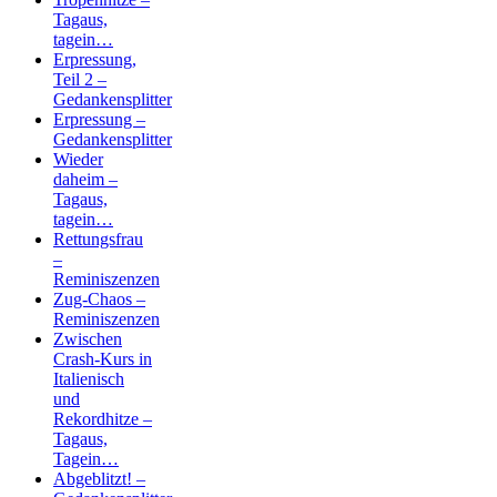
Tagaus,
tagein…
Erpressung,
Teil 2 –
Gedankensplitter
Erpressung –
Gedankensplitter
Wieder
daheim –
Tagaus,
tagein…
Rettungsfrau
–
Reminiszenzen
Zug-Chaos –
Reminiszenzen
Zwischen
Crash-Kurs in
Italienisch
und
Rekordhitze –
Tagaus,
Tagein…
Abgeblitzt! –