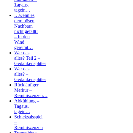
Tagaus,
tagein…
…wenn es
dem bösen
Nachbarn
nicht gefällt!
– In den
Wind
gereimt…
War das
alles? Teil 2 –
Gedankensplitter
War das
alles? –
Gedankensplitter
Rückläufiger
Merkur –
Reminiszenzen…
Abkühlung –
Tagaus,
tagein…
Schicksalsspiel
–
Reminiszenzen
Tropenhitze –