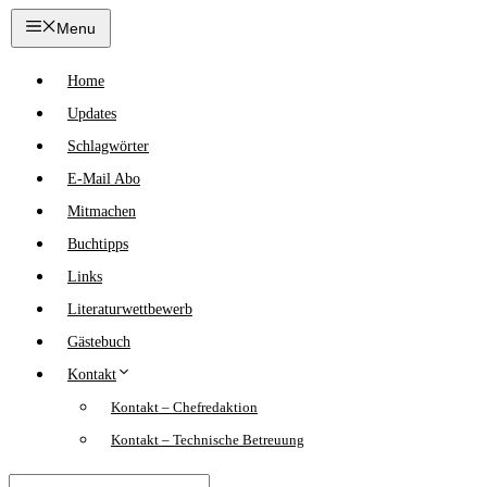
Zum
Menu
Inhalt
springen
Home
Updates
Schlagwörter
E-Mail Abo
Mitmachen
Buchtipps
Links
Literaturwettbewerb
Gästebuch
Kontakt
Kontakt – Chefredaktion
Kontakt – Technische Betreuung