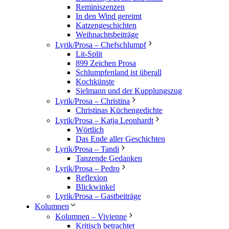
Reminiszenzen
In den Wind gereimt
Katzengeschichten
Weihnachtsbeiträge
Lyrik/Prosa – Chefschlumpf
Lit-Split
899 Zeichen Prosa
Schlumpfenland ist überall
Kochkünste
Sielmann und der Kupplungszug
Lyrik/Prosa – Christina
Christinas Küchengedichte
Lyrik/Prosa – Katja Leonhardt
Wörtlich
Das Ende aller Geschichten
Lyrik/Prosa – Tandi
Tanzende Gedanken
Lyrik/Prosa – Pedro
Reflexion
Blickwinkel
Lyrik/Prosa – Gastbeiträge
Kolumnen
Kolumnen – Vivienne
Kritisch betrachtet