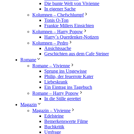
Die bunte Welt von Vivienne
In eigener Sache
Kolumnen – Chefschlumpf
Tonis O-Ton
Frankie Millers Einsichten
Kolumnen – Harry Popow
Harry´s Querdenker-Notizen
Kolumnen – Pedro
Ansichtssache
Geschichten aus dem Cafe Steiner
Romane
Romane – Vivienne
Sprung ins Ungewisse
Philip, der feuerrote Kater
Liebeskrank
Ein Eintrag ins Tagebuch
Romane – Harry Popow
In die Stille gerettet
Magazin
Magazin – Vivienne
Edelsteine
Bemerkenswerte Filme
Buchkritik
Umfrage