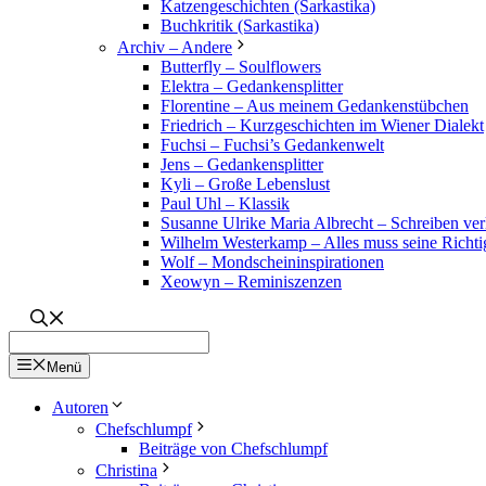
Katzengeschichten (Sarkastika)
Buchkritik (Sarkastika)
Archiv – Andere
Butterfly – Soulflowers
Elektra – Gedankensplitter
Florentine – Aus meinem Gedankenstübchen
Friedrich – Kurzgeschichten im Wiener Dialekt
Fuchsi – Fuchsi’s Gedankenwelt
Jens – Gedankensplitter
Kyli – Große Lebenslust
Paul Uhl – Klassik
Susanne Ulrike Maria Albrecht – Schreiben verl
Wilhelm Westerkamp – Alles muss seine Richti
Wolf – Mondscheininspirationen
Xeowyn – Reminiszenzen
Menü
Autoren
Chefschlumpf
Beiträge von Chefschlumpf
Christina