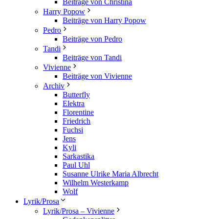
Beiträge von Christina
Harry Popow
Beiträge von Harry Popow
Pedro
Beiträge von Pedro
Tandi
Beiträge von Tandi
Vivienne
Beiträge von Vivienne
Archiv
Butterfly
Elektra
Florentine
Friedrich
Fuchsi
Jens
Kyli
Sarkastika
Paul Uhl
Susanne Ulrike Maria Albrecht
Wilhelm Westerkamp
Wolf
Lyrik/Prosa
Lyrik/Prosa – Vivienne