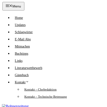
Zum
Menu
Inhalt
springen
Home
Updates
Schlagwörter
E-Mail Abo
Mitmachen
Buchtipps
Links
Literaturwettbewerb
Gästebuch
Kontakt
Kontakt – Chefredaktion
Kontakt – Technische Betreuung