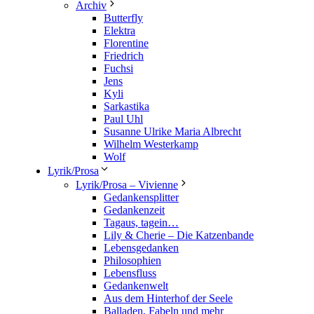
Archiv
Butterfly
Elektra
Florentine
Friedrich
Fuchsi
Jens
Kyli
Sarkastika
Paul Uhl
Susanne Ulrike Maria Albrecht
Wilhelm Westerkamp
Wolf
Lyrik/Prosa
Lyrik/Prosa – Vivienne
Gedankensplitter
Gedankenzeit
Tagaus, tagein…
Lily & Cherie – Die Katzenbande
Lebensgedanken
Philosophien
Lebensfluss
Gedankenwelt
Aus dem Hinterhof der Seele
Balladen, Fabeln und mehr