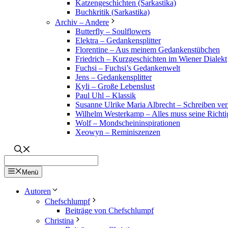
Katzengeschichten (Sarkastika)
Buchkritik (Sarkastika)
Archiv – Andere
Butterfly – Soulflowers
Elektra – Gedankensplitter
Florentine – Aus meinem Gedankenstübchen
Friedrich – Kurzgeschichten im Wiener Dialekt
Fuchsi – Fuchsi’s Gedankenwelt
Jens – Gedankensplitter
Kyli – Große Lebenslust
Paul Uhl – Klassik
Susanne Ulrike Maria Albrecht – Schreiben verl
Wilhelm Westerkamp – Alles muss seine Richti
Wolf – Mondscheininspirationen
Xeowyn – Reminiszenzen
Menü
Autoren
Chefschlumpf
Beiträge von Chefschlumpf
Christina