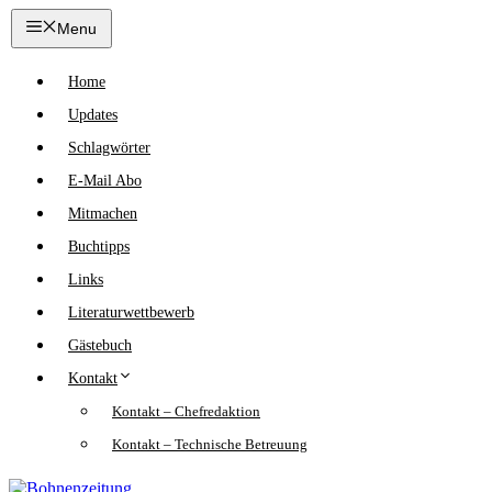
Zum
Menu
Inhalt
springen
Home
Updates
Schlagwörter
E-Mail Abo
Mitmachen
Buchtipps
Links
Literaturwettbewerb
Gästebuch
Kontakt
Kontakt – Chefredaktion
Kontakt – Technische Betreuung