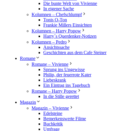
Die bunte Welt von Vivienne
In eigener Sache
Kolumnen – Chefschlumpf
Tonis O-Ton
Frankie Millers Einsichten
Kolumnen – Harry Popow
Harry´s Querdenker-Notizen
Kolumnen – Pedro
Ansichtssache
Geschichten aus dem Cafe Steiner
Romane
Romane – Vivienne
Sprung ins Ungewisse
Philip, der feuerrote Kater
Liebeskrank
Ein Eintrag ins Tagebuch
Romane – Harry Popow
In die Stille gerettet
Magazin
Magazin – Vivienne
Edelsteine
Bemerkenswerte Filme
Buchkritik
Umfrage