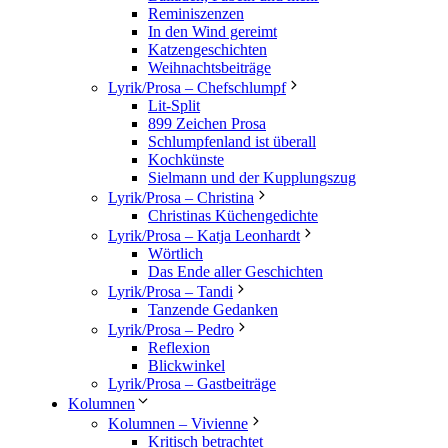
Reminiszenzen
In den Wind gereimt
Katzengeschichten
Weihnachtsbeiträge
Lyrik/Prosa – Chefschlumpf
Lit-Split
899 Zeichen Prosa
Schlumpfenland ist überall
Kochkünste
Sielmann und der Kupplungszug
Lyrik/Prosa – Christina
Christinas Küchengedichte
Lyrik/Prosa – Katja Leonhardt
Wörtlich
Das Ende aller Geschichten
Lyrik/Prosa – Tandi
Tanzende Gedanken
Lyrik/Prosa – Pedro
Reflexion
Blickwinkel
Lyrik/Prosa – Gastbeiträge
Kolumnen
Kolumnen – Vivienne
Kritisch betrachtet