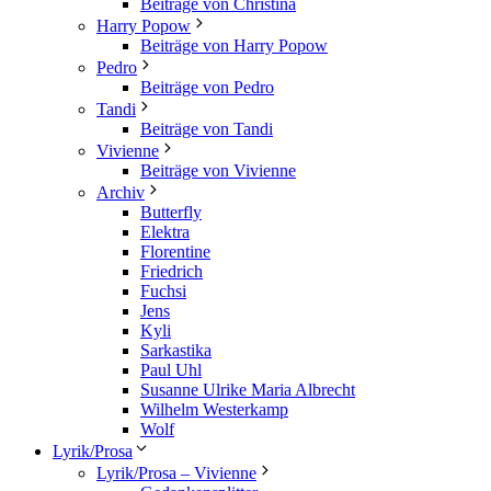
Beiträge von Christina
Harry Popow
Beiträge von Harry Popow
Pedro
Beiträge von Pedro
Tandi
Beiträge von Tandi
Vivienne
Beiträge von Vivienne
Archiv
Butterfly
Elektra
Florentine
Friedrich
Fuchsi
Jens
Kyli
Sarkastika
Paul Uhl
Susanne Ulrike Maria Albrecht
Wilhelm Westerkamp
Wolf
Lyrik/Prosa
Lyrik/Prosa – Vivienne