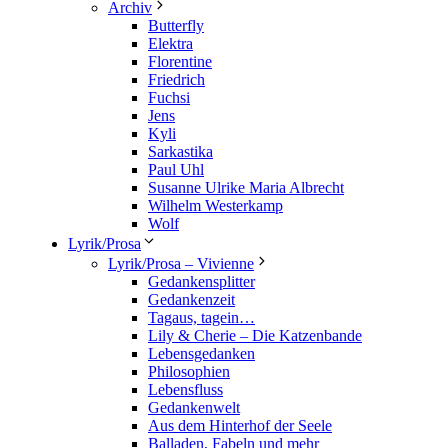
Archiv
Butterfly
Elektra
Florentine
Friedrich
Fuchsi
Jens
Kyli
Sarkastika
Paul Uhl
Susanne Ulrike Maria Albrecht
Wilhelm Westerkamp
Wolf
Lyrik/Prosa
Lyrik/Prosa – Vivienne
Gedankensplitter
Gedankenzeit
Tagaus, tagein…
Lily & Cherie – Die Katzenbande
Lebensgedanken
Philosophien
Lebensfluss
Gedankenwelt
Aus dem Hinterhof der Seele
Balladen, Fabeln und mehr