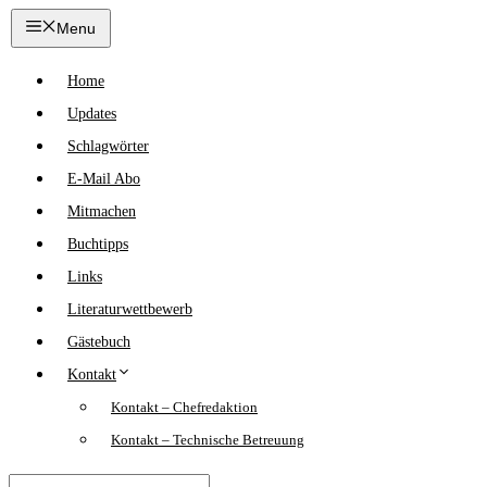
Zum
Menu
Inhalt
springen
Home
Updates
Schlagwörter
E-Mail Abo
Mitmachen
Buchtipps
Links
Literaturwettbewerb
Gästebuch
Kontakt
Kontakt – Chefredaktion
Kontakt – Technische Betreuung