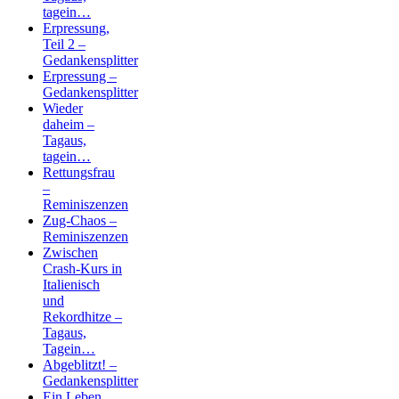
tagein…
Erpressung,
Teil 2 –
Gedankensplitter
Erpressung –
Gedankensplitter
Wieder
daheim –
Tagaus,
tagein…
Rettungsfrau
–
Reminiszenzen
Zug-Chaos –
Reminiszenzen
Zwischen
Crash-Kurs in
Italienisch
und
Rekordhitze –
Tagaus,
Tagein…
Abgeblitzt! –
Gedankensplitter
Ein Leben