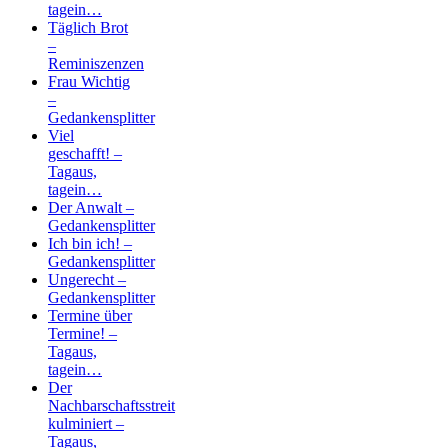
tagein…
Täglich Brot
–
Reminiszenzen
Frau Wichtig
–
Gedankensplitter
Viel
geschafft! –
Tagaus,
tagein…
Der Anwalt –
Gedankensplitter
Ich bin ich! –
Gedankensplitter
Ungerecht –
Gedankensplitter
Termine über
Termine! –
Tagaus,
tagein…
Der
Nachbarschaftsstreit
kulminiert –
Tagaus,