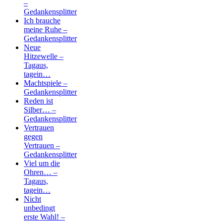
–
Gedankensplitter
Ich brauche
meine Ruhe –
Gedankensplitter
Neue
Hitzewelle –
Tagaus,
tagein…
Machtspiele –
Gedankensplitter
Reden ist
Silber… –
Gedankensplitter
Vertrauen
gegen
Vertrauen –
Gedankensplitter
Viel um die
Ohren… –
Tagaus,
tagein…
Nicht
unbedingt
erste Wahl! –