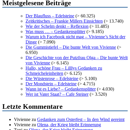
Meistgelesene Beiträge
Der Blaufluss – Edelsteine
(> 60.325)
Zeitkritisches – Frankie Millers Einsichten
(> 13.740)
Wie der Schelm denkt – Reflexion
(> 11.485)
Was muss … – Gedankensplitter
(> 9.185)
Warum ich Facebook nicht mag – Vivienne’s Sicht der
Dinge
(> 7.090)
Die Gummistiefel – Die bunte Welt von Vivienne
(>
6.950)
Die Geschichte von der Putzfrau Olga – Die bunte Welt
von Vivienne
(> 6.145)
Hallo, schöne Frau – Lilllys Gedanken zu
Schmeicheleinheiten
(> 6.125)
Die Wüstenrose – Edelsteine
(> 5.100)
Der Mondstein – Edelsteine
(> 4.715)
Wann ist es Liebe? – Gedankensplitter
(> 4.030)
Wer ist Vater Staat? – Cafe Steiner
(> 3.520)
Letzte Kommentare
Vivienne
zu
Gedanken zum Osterfest – In den Wind gereimt
Vivienne
zu
Olena, der Krieg bleibt Erinnerung
Toni
zu
Olena, der Krieg bleibt Erinnerung