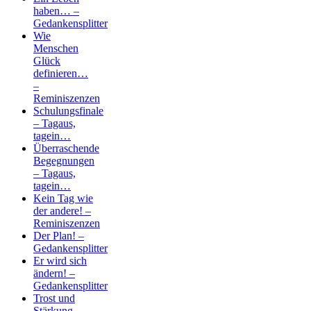
haben… –
Gedankensplitter
Wie
Menschen
Glück
definieren…
–
Reminiszenzen
Schulungsfinale
– Tagaus,
tagein…
Überraschende
Begegnungen
– Tagaus,
tagein…
Kein Tag wie
der andere! –
Reminiszenzen
Der Plan! –
Gedankensplitter
Er wird sich
ändern! –
Gedankensplitter
Trost und
Stärkung –