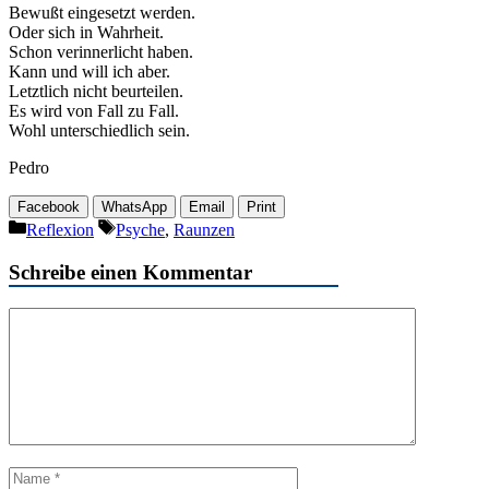
Bewußt eingesetzt werden.
Oder sich in Wahrheit.
Schon verinnerlicht haben.
Kann und will ich aber.
Letztlich nicht beurteilen.
Es wird von Fall zu Fall.
Wohl unterschiedlich sein.
Pedro
Facebook
WhatsApp
Email
Print
Kategorien
Schlagwörter
Reflexion
Psyche
,
Raunzen
Schreibe einen Kommentar
Kommentar
Name
E-