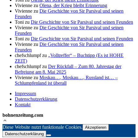
Vivienne
zu
Olena, der Krieg bleibt Erinnerung
Vivienne
zu
Die Geschichte von Sir Parsival und seinen
Feunden
Toni
zu
Die Geschichte von Sir Parsival und seinen Feunden
Vivienne
zu
Die Geschichte von Sir Parsival und seinen
Feunden
Toni
zu
Die Geschichte von Sir Parsival und seinen Feunden
Vivienne
zu
Die Geschichte von Sir Parsival und seinen
Feunden
chefschlumpf
zu
„Volltreffer“ – Buchtipp (Es ist HOHE
ZEIT)
chefschlumpf
zu
Der Rückfall – Zum 80. Jahrestag der
Befreiung am 8. Mai 2025
Vivienne
zu
Moskau…, Moskau…, Russland ist… –
Schlumpfenland ist überall
Impressum
Datenschutzerklärung
Kontakt
bohnenzeitung.com
Diese Website nutzt funktionale Cookies.
Akzeptieren
Datenschutzerklärung