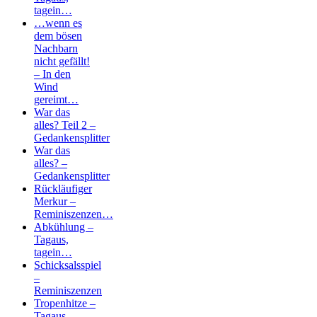
tagein…
…wenn es
dem bösen
Nachbarn
nicht gefällt!
– In den
Wind
gereimt…
War das
alles? Teil 2 –
Gedankensplitter
War das
alles? –
Gedankensplitter
Rückläufiger
Merkur –
Reminiszenzen…
Abkühlung –
Tagaus,
tagein…
Schicksalsspiel
–
Reminiszenzen
Tropenhitze –
Tagaus,