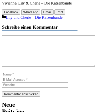
Vivienne/ Lily & Cherie – Die Katzenbande
Facebook
WhatsApp
Email
Print
Kategorien
Lily und Cherie – Die Katzenbande
Schreibe einen Kommentar
Kommentar
Name
E-
Mail-
Website
Adresse
Neue
Beiträge