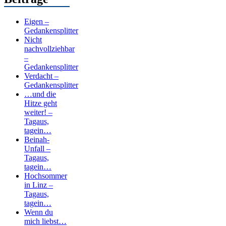
Eigen –
Gedankensplitter
Nicht
nachvollziehbar
–
Gedankensplitter
Verdacht –
Gedankensplitter
…und die
Hitze geht
weiter! –
Tagaus,
tagein…
Beinah-
Unfall –
Tagaus,
tagein…
Hochsommer
in Linz –
Tagaus,
tagein…
Wenn du
mich liebst…