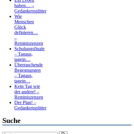
Ein Leben
haben… –
Gedankensplitter
Wie
Menschen
Glück
definieren…
–
Reminiszenzen
Schulungsfinale
– Tagaus,
tagein…
Überraschende
Begegnungen
– Tagaus,
tagein…
Kein Tag wie
der andere! –
Reminiszenzen
Der Plan! –
Gedankensplitter
Suche
Suchen