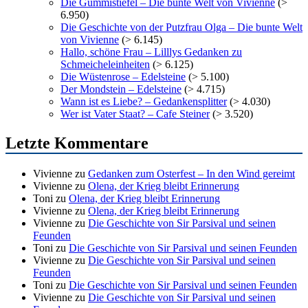
Die Gummistiefel – Die bunte Welt von Vivienne
(>
6.950)
Die Geschichte von der Putzfrau Olga – Die bunte Welt
von Vivienne
(> 6.145)
Hallo, schöne Frau – Lilllys Gedanken zu
Schmeicheleinheiten
(> 6.125)
Die Wüstenrose – Edelsteine
(> 5.100)
Der Mondstein – Edelsteine
(> 4.715)
Wann ist es Liebe? – Gedankensplitter
(> 4.030)
Wer ist Vater Staat? – Cafe Steiner
(> 3.520)
Letzte Kommentare
Vivienne
zu
Gedanken zum Osterfest – In den Wind gereimt
Vivienne
zu
Olena, der Krieg bleibt Erinnerung
Toni
zu
Olena, der Krieg bleibt Erinnerung
Vivienne
zu
Olena, der Krieg bleibt Erinnerung
Vivienne
zu
Die Geschichte von Sir Parsival und seinen
Feunden
Toni
zu
Die Geschichte von Sir Parsival und seinen Feunden
Vivienne
zu
Die Geschichte von Sir Parsival und seinen
Feunden
Toni
zu
Die Geschichte von Sir Parsival und seinen Feunden
Vivienne
zu
Die Geschichte von Sir Parsival und seinen