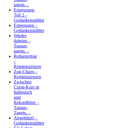
tagein…
Erpressung,
Teil 2 –
Gedankensplitter
Erpressung –
Gedankensplitter
Wieder
daheim –
Tagaus,
tagein…
Rettungsfrau
–
Reminiszenzen
Zug-Chaos –
Reminiszenzen
Zwischen
Crash-Kurs in
Italienisch
und
Rekordhitze –
Tagaus,
Tagein…
Abgeblitzt! –
Gedankensplitter