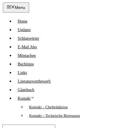
Zum
Menu
Inhalt
springen
Home
Updates
Schlagwörter
E-Mail Abo
Mitmachen
Buchtipps
Links
Literaturwettbewerb
Gästebuch
Kontakt
Kontakt – Chefredaktion
Kontakt – Technische Betreuung