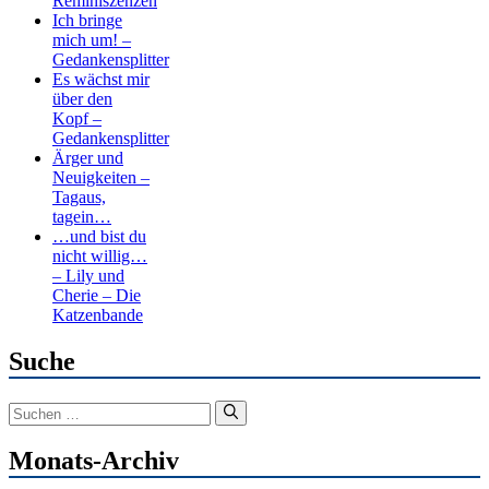
Reminiszenzen
Ich bringe
mich um! –
Gedankensplitter
Es wächst mir
über den
Kopf –
Gedankensplitter
Ärger und
Neuigkeiten –
Tagaus,
tagein…
…und bist du
nicht willig…
– Lily und
Cherie – Die
Katzenbande
Suche
Suchen
nach:
Monats-Archiv