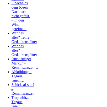
…wenn es
dem bösen
Nachbarn
nicht gefällt!
– In den
Wind
gereimt…
War das
alles? Teil 2 –
Gedankensplitter
War das
alles? –
Gedankensplitter
Rückläufiger
Merkur –
Reminiszenzen…
Abkühlung –
Tagaus,
tagein…
Schicksalsspiel
–
Reminiszenzen
Tropenhitze –
Tagaus,
tagein…