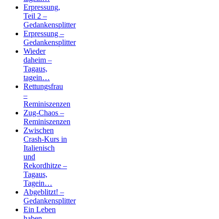
Erpressung,
Teil 2 –
Gedankensplitter
Erpressung –
Gedankensplitter
Wieder
daheim –
Tagaus,
tagein…
Rettungsfrau
–
Reminiszenzen
Zug-Chaos –
Reminiszenzen
Zwischen
Crash-Kurs in
Italienisch
und
Rekordhitze –
Tagaus,
Tagein…
Abgeblitzt! –
Gedankensplitter
Ein Leben
haben… –