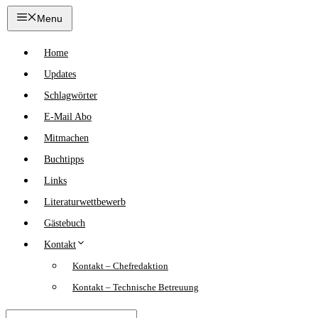
Zum
Menu
Inhalt
springen
Home
Updates
Schlagwörter
E-Mail Abo
Mitmachen
Buchtipps
Links
Literaturwettbewerb
Gästebuch
Kontakt
Kontakt – Chefredaktion
Kontakt – Technische Betreuung