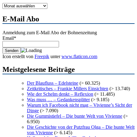
Monats-
Archiv
E-Mail Abo
Anmeldung zum E-Mail Abo der Bohnenzeitung
Email*
Icon erstellt von
Freepik
unter
www.flaticon.com
Meistgelesene Beiträge
Der Blaufluss – Edelsteine
(> 60.325)
Zeitkritisches – Frankie Millers Einsichten
(> 13.740)
Wie der Schelm denkt – Reflexion
(> 11.485)
Was muss … – Gedankensplitter
(> 9.185)
Warum ich Facebook nicht mag – Vivienne’s Sicht der
Dinge
(> 7.090)
Die Gummistiefel – Die bunte Welt von Vivienne
(>
6.950)
Die Geschichte von der Putzfrau Olga – Die bunte Welt
von Vivienne
(> 6.145)