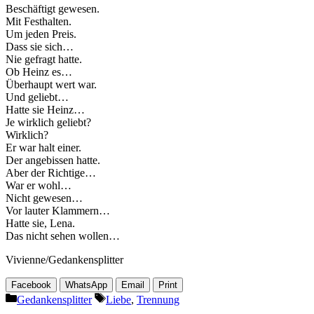
Beschäftigt gewesen.
Mit Festhalten.
Um jeden Preis.
Dass sie sich…
Nie gefragt hatte.
Ob Heinz es…
Überhaupt wert war.
Und geliebt…
Hatte sie Heinz…
Je wirklich geliebt?
Wirklich?
Er war halt einer.
Der angebissen hatte.
Aber der Richtige…
War er wohl…
Nicht gewesen…
Vor lauter Klammern…
Hatte sie, Lena.
Das nicht sehen wollen…
Vivienne/Gedankensplitter
Facebook
WhatsApp
Email
Print
Kategorien
Schlagwörter
Gedankensplitter
Liebe
,
Trennung