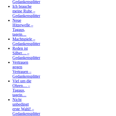
Gedankensplitter
Ich brauche
meine Ruhe –
Gedankensplitter
Neue
Hitzewelle –
Tagaus,
tagein…
Machtspiele –
Gedankensplitter
Reden ist
Silber… –
Gedankensplitter
Vertrauen
gegen
Vertrauen –
Gedankensplitter
Viel um die
Ohren… –
Tagaus,
tagein…
Nicht
unbedingt
erste Wahl! –
Gedankensplitter