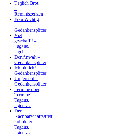
Täglich Brot
–
Reminiszenzen
Frau Wichtig
–
Gedankensplitter
Viel
geschafft! –
Tagaus,
tagein…
Der Anwalt –
Gedankensplitter
Ich bin ich! –
Gedankensplitter
Ungerecht –
Gedankensplitter
Termine über
Termine! –
Tagaus,
tagein…
Der
Nachbarschaftsstreit
kulminiert –
Tagaus,
tagein…