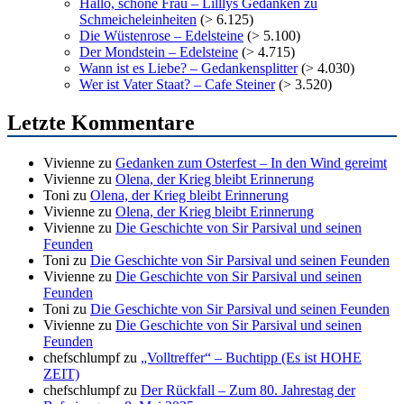
Hallo, schöne Frau – Lilllys Gedanken zu
Schmeicheleinheiten
(> 6.125)
Die Wüstenrose – Edelsteine
(> 5.100)
Der Mondstein – Edelsteine
(> 4.715)
Wann ist es Liebe? – Gedankensplitter
(> 4.030)
Wer ist Vater Staat? – Cafe Steiner
(> 3.520)
Letzte Kommentare
Vivienne
zu
Gedanken zum Osterfest – In den Wind gereimt
Vivienne
zu
Olena, der Krieg bleibt Erinnerung
Toni
zu
Olena, der Krieg bleibt Erinnerung
Vivienne
zu
Olena, der Krieg bleibt Erinnerung
Vivienne
zu
Die Geschichte von Sir Parsival und seinen
Feunden
Toni
zu
Die Geschichte von Sir Parsival und seinen Feunden
Vivienne
zu
Die Geschichte von Sir Parsival und seinen
Feunden
Toni
zu
Die Geschichte von Sir Parsival und seinen Feunden
Vivienne
zu
Die Geschichte von Sir Parsival und seinen
Feunden
chefschlumpf
zu
„Volltreffer“ – Buchtipp (Es ist HOHE
ZEIT)
chefschlumpf
zu
Der Rückfall – Zum 80. Jahrestag der