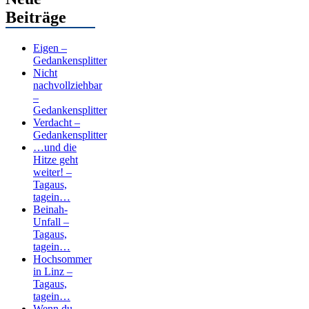
Beiträge
Eigen –
Gedankensplitter
Nicht
nachvollziehbar
–
Gedankensplitter
Verdacht –
Gedankensplitter
…und die
Hitze geht
weiter! –
Tagaus,
tagein…
Beinah-
Unfall –
Tagaus,
tagein…
Hochsommer
in Linz –
Tagaus,
tagein…
Wenn du