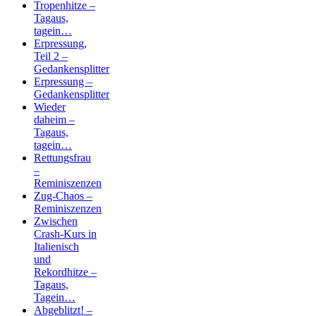
Tropenhitze –
Tagaus,
tagein…
Erpressung,
Teil 2 –
Gedankensplitter
Erpressung –
Gedankensplitter
Wieder
daheim –
Tagaus,
tagein…
Rettungsfrau
–
Reminiszenzen
Zug-Chaos –
Reminiszenzen
Zwischen
Crash-Kurs in
Italienisch
und
Rekordhitze –
Tagaus,
Tagein…
Abgeblitzt! –