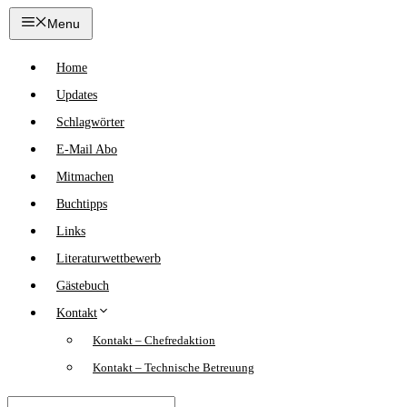
Zum
Menu
Inhalt
springen
Home
Updates
Schlagwörter
E-Mail Abo
Mitmachen
Buchtipps
Links
Literaturwettbewerb
Gästebuch
Kontakt
Kontakt – Chefredaktion
Kontakt – Technische Betreuung