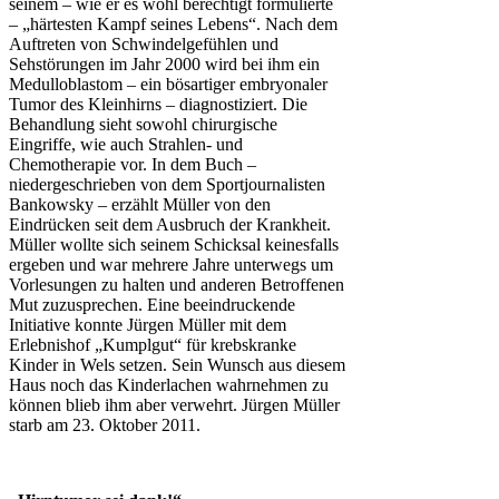
seinem – wie er es wohl berechtigt formulierte
– „härtesten Kampf seines Lebens“. Nach dem
Auftreten von Schwindelgefühlen und
Sehstörungen im Jahr 2000 wird bei ihm ein
Medulloblastom – ein bösartiger embryonaler
Tumor des Kleinhirns – diagnostiziert. Die
Behandlung sieht sowohl chirurgische
Eingriffe, wie auch Strahlen- und
Chemotherapie vor. In dem Buch –
niedergeschrieben von dem Sportjournalisten
Bankowsky – erzählt Müller von den
Eindrücken seit dem Ausbruch der Krankheit.
Müller wollte sich seinem Schicksal keinesfalls
ergeben und war mehrere Jahre unterwegs um
Vorlesungen zu halten und anderen Betroffenen
Mut zuzusprechen. Eine beeindruckende
Initiative konnte Jürgen Müller mit dem
Erlebnishof „Kumplgut“ für krebskranke
Kinder in Wels setzen. Sein Wunsch aus diesem
Haus noch das Kinderlachen wahrnehmen zu
können blieb ihm aber verwehrt. Jürgen Müller
starb am 23. Oktober 2011.