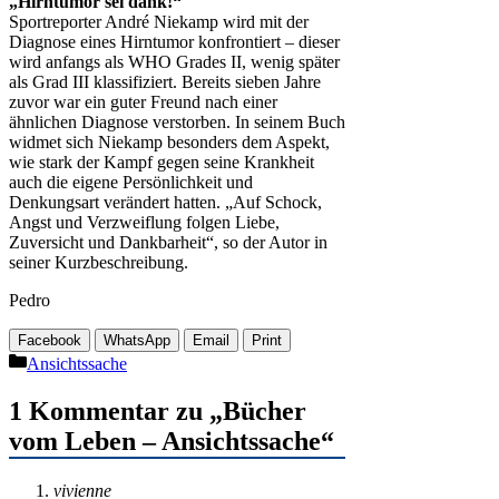
„Hirntumor sei dank!“
Sportreporter André Niekamp wird mit der
Diagnose eines Hirntumor konfrontiert – dieser
wird anfangs als WHO Grades II, wenig später
als Grad III klassifiziert. Bereits sieben Jahre
zuvor war ein guter Freund nach einer
ähnlichen Diagnose verstorben. In seinem Buch
widmet sich Niekamp besonders dem Aspekt,
wie stark der Kampf gegen seine Krankheit
auch die eigene Persönlichkeit und
Denkungsart verändert hatten. „Auf Schock,
Angst und Verzweiflung folgen Liebe,
Zuversicht und Dankbarheit“, so der Autor in
seiner Kurzbeschreibung.
Pedro
Facebook
WhatsApp
Email
Print
Kategorien
Ansichtssache
1 Kommentar zu „Bücher
vom Leben – Ansichtssache“
vivienne