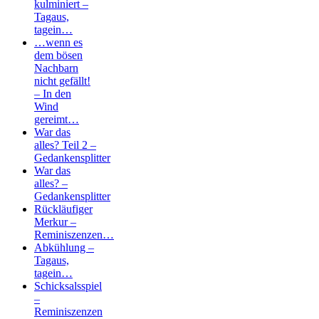
kulminiert –
Tagaus,
tagein…
…wenn es
dem bösen
Nachbarn
nicht gefällt!
– In den
Wind
gereimt…
War das
alles? Teil 2 –
Gedankensplitter
War das
alles? –
Gedankensplitter
Rückläufiger
Merkur –
Reminiszenzen…
Abkühlung –
Tagaus,
tagein…
Schicksalsspiel
–
Reminiszenzen