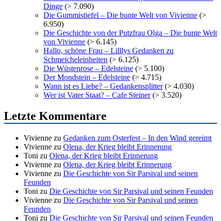
Dinge
(> 7.090)
Die Gummistiefel – Die bunte Welt von Vivienne
(>
6.950)
Die Geschichte von der Putzfrau Olga – Die bunte Welt
von Vivienne
(> 6.145)
Hallo, schöne Frau – Lilllys Gedanken zu
Schmeicheleinheiten
(> 6.125)
Die Wüstenrose – Edelsteine
(> 5.100)
Der Mondstein – Edelsteine
(> 4.715)
Wann ist es Liebe? – Gedankensplitter
(> 4.030)
Wer ist Vater Staat? – Cafe Steiner
(> 3.520)
Letzte Kommentare
Vivienne
zu
Gedanken zum Osterfest – In den Wind gereimt
Vivienne
zu
Olena, der Krieg bleibt Erinnerung
Toni
zu
Olena, der Krieg bleibt Erinnerung
Vivienne
zu
Olena, der Krieg bleibt Erinnerung
Vivienne
zu
Die Geschichte von Sir Parsival und seinen
Feunden
Toni
zu
Die Geschichte von Sir Parsival und seinen Feunden
Vivienne
zu
Die Geschichte von Sir Parsival und seinen
Feunden
Toni
zu
Die Geschichte von Sir Parsival und seinen Feunden