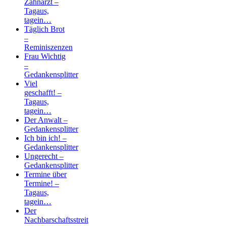
Zahnarzt –
Tagaus,
tagein…
Täglich Brot
–
Reminiszenzen
Frau Wichtig
–
Gedankensplitter
Viel
geschafft! –
Tagaus,
tagein…
Der Anwalt –
Gedankensplitter
Ich bin ich! –
Gedankensplitter
Ungerecht –
Gedankensplitter
Termine über
Termine! –
Tagaus,
tagein…
Der
Nachbarschaftsstreit