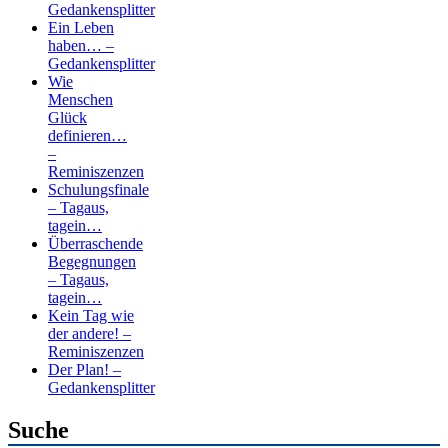
Gedankensplitter
Ein Leben
haben… –
Gedankensplitter
Wie
Menschen
Glück
definieren…
–
Reminiszenzen
Schulungsfinale
– Tagaus,
tagein…
Überraschende
Begegnungen
– Tagaus,
tagein…
Kein Tag wie
der andere! –
Reminiszenzen
Der Plan! –
Gedankensplitter
Suche