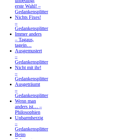
unbedingt
erste Wahl! –
Gedankensplitter
Nichts Fixes!
–
Gedankensplitter
Immer anders
– Tagaus,
tagein…
Ausgemustert
–
Gedankensplitter
Nicht mit ihr!
–
Gedankensplitter
Ausgeträumt
–
Gedankensplitter
Wenn man
anders ist… –
Philosophien
Unbarmherzig
–
Gedankensplitter
Beim