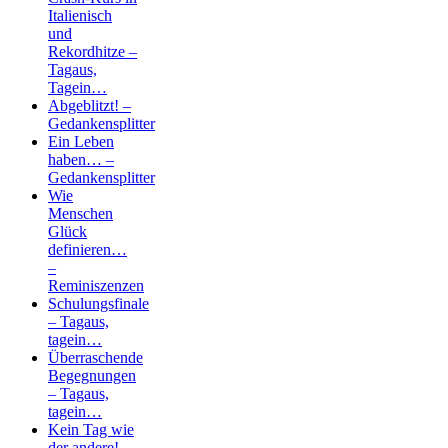
Italienisch
und
Rekordhitze –
Tagaus,
Tagein…
Abgeblitzt! –
Gedankensplitter
Ein Leben
haben… –
Gedankensplitter
Wie
Menschen
Glück
definieren…
–
Reminiszenzen
Schulungsfinale
– Tagaus,
tagein…
Überraschende
Begegnungen
– Tagaus,
tagein…
Kein Tag wie
der andere! –