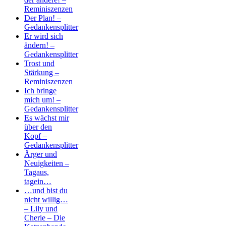
Reminiszenzen
Der Plan! –
Gedankensplitter
Er wird sich
ändern! –
Gedankensplitter
Trost und
Stärkung –
Reminiszenzen
Ich bringe
mich um! –
Gedankensplitter
Es wächst mir
über den
Kopf –
Gedankensplitter
Ärger und
Neuigkeiten –
Tagaus,
tagein…
…und bist du
nicht willig…
– Lily und
Cherie – Die