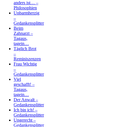
anders ist… –
Philosophien
Unbarmherzig
–
Gedankensplitter
Beim
Zahnarzt –
Tagaus,
tagein…
Täglich Brot
–
Reminiszenzen
Frau Wichtig
–
Gedankensplitter
Viel
geschafft! –
Tagaus,
tagein…
Der Anwalt –
Gedankensplitter
Ich bin ich! –
Gedankensplitter
Ungerecht –
Gedankensplitter