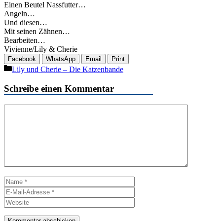
Einen Beutel Nassfutter…
Angeln…
Und diesen…
Mit seinen Zähnen…
Bearbeiten…
Vivienne/Lily & Cherie
Facebook
WhatsApp
Email
Print
Kategorien
Lily und Cherie – Die Katzenbande
Schreibe einen Kommentar
Kommentar
Name
E-
Mail-
Website
Adresse