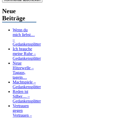
Neue
Beiträge
Wenn du
mich liebst…
–
Gedankensplitter
Ich brauche
meine Ruhe –
Gedankensplitter
Neue
Hitzewelle –
Tagaus,
tagein…
Machtspiele –
Gedankensplitter
Reden ist
Silber… –
Gedankensplitter
Vertrauen
gegen
Vertrauen –