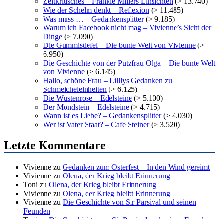
Zeitkritisches – Frankie Millers Einsichten
(> 13.740)
Wie der Schelm denkt – Reflexion
(> 11.485)
Was muss … – Gedankensplitter
(> 9.185)
Warum ich Facebook nicht mag – Vivienne’s Sicht der
Dinge
(> 7.090)
Die Gummistiefel – Die bunte Welt von Vivienne
(>
6.950)
Die Geschichte von der Putzfrau Olga – Die bunte Welt
von Vivienne
(> 6.145)
Hallo, schöne Frau – Lilllys Gedanken zu
Schmeicheleinheiten
(> 6.125)
Die Wüstenrose – Edelsteine
(> 5.100)
Der Mondstein – Edelsteine
(> 4.715)
Wann ist es Liebe? – Gedankensplitter
(> 4.030)
Wer ist Vater Staat? – Cafe Steiner
(> 3.520)
Letzte Kommentare
Vivienne
zu
Gedanken zum Osterfest – In den Wind gereimt
Vivienne
zu
Olena, der Krieg bleibt Erinnerung
Toni
zu
Olena, der Krieg bleibt Erinnerung
Vivienne
zu
Olena, der Krieg bleibt Erinnerung
Vivienne
zu
Die Geschichte von Sir Parsival und seinen
Feunden