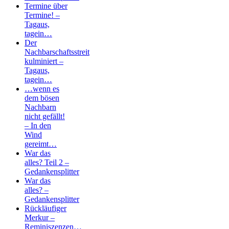
Termine über
Termine! –
Tagaus,
tagein…
Der
Nachbarschaftsstreit
kulminiert –
Tagaus,
tagein…
…wenn es
dem bösen
Nachbarn
nicht gefällt!
– In den
Wind
gereimt…
War das
alles? Teil 2 –
Gedankensplitter
War das
alles? –
Gedankensplitter
Rückläufiger
Merkur –
Reminiszenzen…