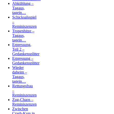
Abkühlung –
Tagaus,
tagein…
Schicksalsspiel
–
Reminiszenzen
Tropenhitze –
Tagaus,
tagein…
Erpressung,
Teil 2 –
Gedankensplitter
Erpressung –
Gedankensplitter
Wieder
daheim –
Tagaus,
tagein…
Rettungsfrau
–
Reminiszenzen
Zug-Chaos –
Reminiszenzen
Zwischen
Crash-Kurs in