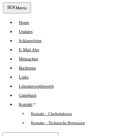
Zum
Menu
Inhalt
springen
Home
Updates
Schlagwörter
E-Mail Abo
Mitmachen
Buchtipps
Links
Literaturwettbewerb
Gästebuch
Kontakt
Kontakt – Chefredaktion
Kontakt – Technische Betreuung