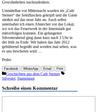
Gewohnheiten nachzudenken.
Unmittelbar vor Mitternacht wurden im „Cafe
Steiner“ die Sektflaschen geköpft und die Gäste
stießen auf das neue Jahr an. Auch selbst
unternahm ich einen Abstecher vor das Lokal,
wo wir das Feuerwerk in der Innenstadt gut
mitverfolgen konnten. Ein gelungener
Silvesterabend ging dann kurz nach 3 Uhr in
der früh zu Ende. Wir haben das Jahr 2012
gebührend begrüßt und werden mal sehen, was
es uns bescheren wird …
Pedro
Facebook
WhatsApp
Email
Print
Kategorien
Schlagwörter
Geschichten aus dem Cafe Steiner
Silvester
,
Stammgast
Schreibe einen Kommentar
Kommentar