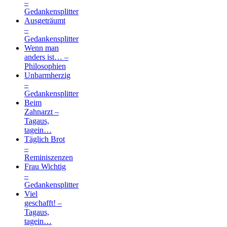
–
Gedankensplitter
Ausgeträumt
–
Gedankensplitter
Wenn man
anders ist… –
Philosophien
Unbarmherzig
–
Gedankensplitter
Beim
Zahnarzt –
Tagaus,
tagein…
Täglich Brot
–
Reminiszenzen
Frau Wichtig
–
Gedankensplitter
Viel
geschafft! –
Tagaus,
tagein…