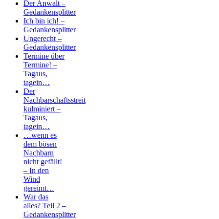
Der Anwalt –
Gedankensplitter
Ich bin ich! –
Gedankensplitter
Ungerecht –
Gedankensplitter
Termine über
Termine! –
Tagaus,
tagein…
Der
Nachbarschaftsstreit
kulminiert –
Tagaus,
tagein…
…wenn es
dem bösen
Nachbarn
nicht gefällt!
– In den
Wind
gereimt…
War das
alles? Teil 2 –
Gedankensplitter