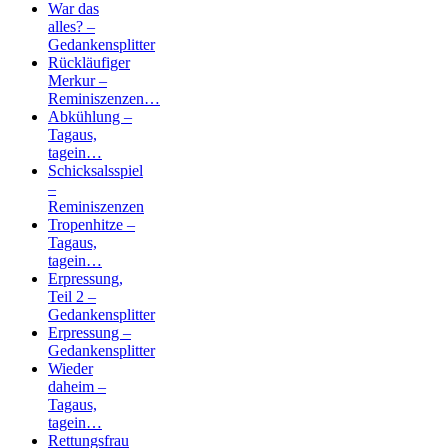
War das
alles? –
Gedankensplitter
Rückläufiger
Merkur –
Reminiszenzen…
Abkühlung –
Tagaus,
tagein…
Schicksalsspiel
–
Reminiszenzen
Tropenhitze –
Tagaus,
tagein…
Erpressung,
Teil 2 –
Gedankensplitter
Erpressung –
Gedankensplitter
Wieder
daheim –
Tagaus,
tagein…
Rettungsfrau