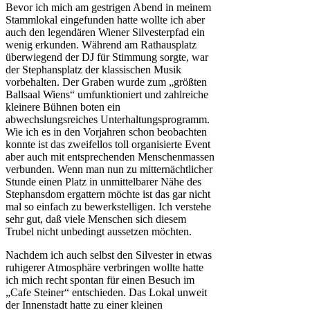
Bevor ich mich am gestrigen Abend in meinem
Stammlokal eingefunden hatte wollte ich aber
auch den legendären Wiener Silvesterpfad ein
wenig erkunden. Während am Rathausplatz
überwiegend der DJ für Stimmung sorgte, war
der Stephansplatz der klassischen Musik
vorbehalten. Der Graben wurde zum „größten
Ballsaal Wiens“ umfunktioniert und zahlreiche
kleinere Bühnen boten ein
abwechslungsreiches Unterhaltungsprogramm.
Wie ich es in den Vorjahren schon beobachten
konnte ist das zweifellos toll organisierte Event
aber auch mit entsprechenden Menschenmassen
verbunden. Wenn man nun zu mitternächtlicher
Stunde einen Platz in unmittelbarer Nähe des
Stephansdom ergattern möchte ist das gar nicht
mal so einfach zu bewerkstelligen. Ich verstehe
sehr gut, daß viele Menschen sich diesem
Trubel nicht unbedingt aussetzen möchten.
Nachdem ich auch selbst den Silvester in etwas
ruhigerer Atmosphäre verbringen wollte hatte
ich mich recht spontan für einen Besuch im
„Cafe Steiner“ entschieden. Das Lokal unweit
der Innenstadt hatte zu einer kleinen