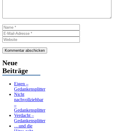
Name
E-
Mail-
Website
Adresse
Neue
Beiträge
Eigen –
Gedankensplitter
Nicht
nachvollziehbar
–
Gedankensplitter
Verdacht –
Gedankensplitter
…und die