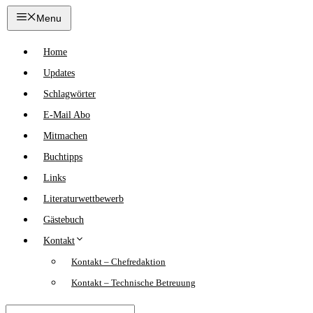
Zum
Menu
Inhalt
springen
Home
Updates
Schlagwörter
E-Mail Abo
Mitmachen
Buchtipps
Links
Literaturwettbewerb
Gästebuch
Kontakt
Kontakt – Chefredaktion
Kontakt – Technische Betreuung