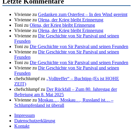
Letzte Kommentare
Vivienne
zu
Gedanken zum Osterfest – In den Wind gereimt
Vivienne
zu
Olena, der Krieg bleibt Erinnerung
Toni
zu
Olena, der Krieg bleibt Erinnerung
Vivienne
zu
Olena, der Krieg bleibt Erinnerung
Vivienne
zu
Die Geschichte von Sir Parsival und seinen
Feunden
Toni
zu
Die Geschichte von Sir Parsival und seinen Feunden
Vivienne
zu
Die Geschichte von Sir Parsival und seinen
Feunden
Toni
zu
Die Geschichte von Sir Parsival und seinen Feunden
Vivienne
zu
Die Geschichte von Sir Parsival und seinen
Feunden
chefschlumpf
zu
„Volltreffer“ – Buchtipp (Es ist HOHE
ZEIT)
chefschlumpf
zu
Der Rückfall – Zum 80. Jahrestag der
Befreiung am 8. Mai 2025
Vivienne
zu
Moskau…, Moskau…, Russland ist… –
Schlumpfenland ist überall
Impressum
Datenschutzerklärung
Kontakt