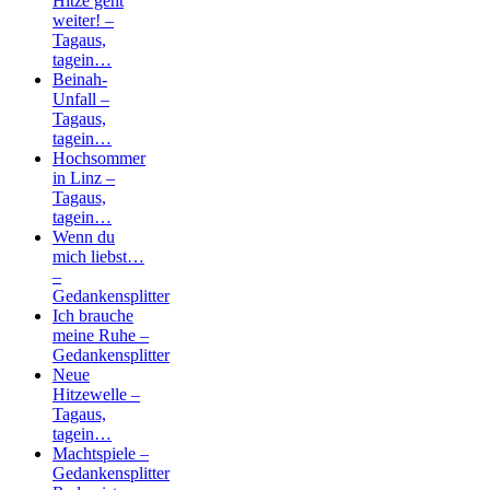
Hitze geht
weiter! –
Tagaus,
tagein…
Beinah-
Unfall –
Tagaus,
tagein…
Hochsommer
in Linz –
Tagaus,
tagein…
Wenn du
mich liebst…
–
Gedankensplitter
Ich brauche
meine Ruhe –
Gedankensplitter
Neue
Hitzewelle –
Tagaus,
tagein…
Machtspiele –
Gedankensplitter