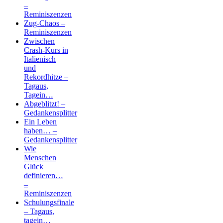
–
Reminiszenzen
Zug-Chaos –
Reminiszenzen
Zwischen
Crash-Kurs in
Italienisch
und
Rekordhitze –
Tagaus,
Tagein…
Abgeblitzt! –
Gedankensplitter
Ein Leben
haben… –
Gedankensplitter
Wie
Menschen
Glück
definieren…
–
Reminiszenzen
Schulungsfinale
– Tagaus,
tagein…