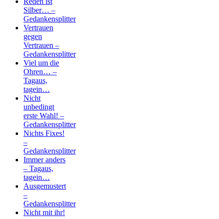
Reden ist
Silber… –
Gedankensplitter
Vertrauen
gegen
Vertrauen –
Gedankensplitter
Viel um die
Ohren… –
Tagaus,
tagein…
Nicht
unbedingt
erste Wahl! –
Gedankensplitter
Nichts Fixes!
–
Gedankensplitter
Immer anders
– Tagaus,
tagein…
Ausgemustert
–
Gedankensplitter
Nicht mit ihr!