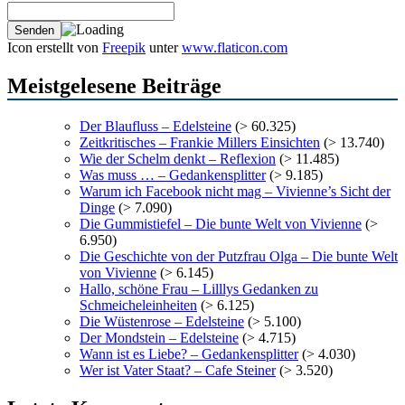
Icon erstellt von
Freepik
unter
www.flaticon.com
Meistgelesene Beiträge
Der Blaufluss – Edelsteine
(> 60.325)
Zeitkritisches – Frankie Millers Einsichten
(> 13.740)
Wie der Schelm denkt – Reflexion
(> 11.485)
Was muss … – Gedankensplitter
(> 9.185)
Warum ich Facebook nicht mag – Vivienne’s Sicht der
Dinge
(> 7.090)
Die Gummistiefel – Die bunte Welt von Vivienne
(>
6.950)
Die Geschichte von der Putzfrau Olga – Die bunte Welt
von Vivienne
(> 6.145)
Hallo, schöne Frau – Lilllys Gedanken zu
Schmeicheleinheiten
(> 6.125)
Die Wüstenrose – Edelsteine
(> 5.100)
Der Mondstein – Edelsteine
(> 4.715)
Wann ist es Liebe? – Gedankensplitter
(> 4.030)
Wer ist Vater Staat? – Cafe Steiner
(> 3.520)