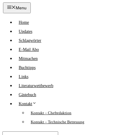
Zum
Menu
Inhalt
springen
Home
Updates
Schlagwörter
E-Mail Abo
Mitmachen
Buchtipps
Links
Literaturwettbewerb
Gästebuch
Kontakt
Kontakt – Chefredaktion
Kontakt – Technische Betreuung