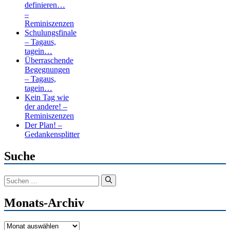
definieren…
–
Reminiszenzen
Schulungsfinale
– Tagaus,
tagein…
Überraschende
Begegnungen
– Tagaus,
tagein…
Kein Tag wie
der andere! –
Reminiszenzen
Der Plan! –
Gedankensplitter
Suche
Suchen
nach:
Monats-Archiv
Monats-