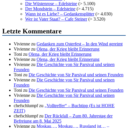
Die Wüstenrose – Edelsteine
(> 5.100)
Der Mondstein – Edelsteine
(> 4.715)
Wann ist es Liebe? – Gedankensplitter
(> 4.030)
Wer ist Vater Staat? – Cafe Steiner
(> 3.520)
Letzte Kommentare
Vivienne
zu
Gedanken zum Osterfest – In den Wind gereimt
Vivienne
zu
Olena, der Krieg bleibt Erinnerung
Toni
zu
Olena, der Krieg bleibt Erinnerung
Vivienne
zu
Olena, der Krieg bleibt Erinnerung
Vivienne
zu
Die Geschichte von Sir Parsival und seinen
Feunden
Toni
zu
Die Geschichte von Sir Parsival und seinen Feunden
Vivienne
zu
Die Geschichte von Sir Parsival und seinen
Feunden
Toni
zu
Die Geschichte von Sir Parsival und seinen Feunden
Vivienne
zu
Die Geschichte von Sir Parsival und seinen
Feunden
chefschlumpf
zu
„Volltreffer“ – Buchtipp (Es ist HOHE
ZEIT)
chefschlumpf
zu
Der Rückfall – Zum 80. Jahrestag der
Befreiung am 8. Mai 2025
Vivienne
zu
Moskau…, Moskau…, Russland ist… –