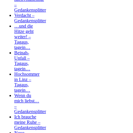
–
Gedankensplitter
Verdacht –
Gedankensplitter
…und die
Hitze geht
weiter! –
Tagaus,
tagein…
Beinah-
Unfall –
Tagaus,
tagein…
Hochsommer
in Linz –
Tagaus,
tagein…
Wenn du
mich liebst…
–
Gedankensplitter
Ich brauche
meine Ruhe –
Gedankensplitter
Neue