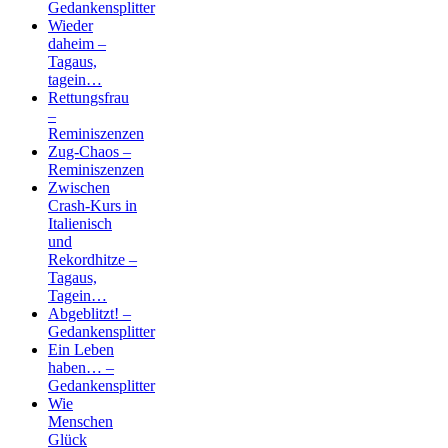
Gedankensplitter
Wieder
daheim –
Tagaus,
tagein…
Rettungsfrau
–
Reminiszenzen
Zug-Chaos –
Reminiszenzen
Zwischen
Crash-Kurs in
Italienisch
und
Rekordhitze –
Tagaus,
Tagein…
Abgeblitzt! –
Gedankensplitter
Ein Leben
haben… –
Gedankensplitter
Wie
Menschen
Glück