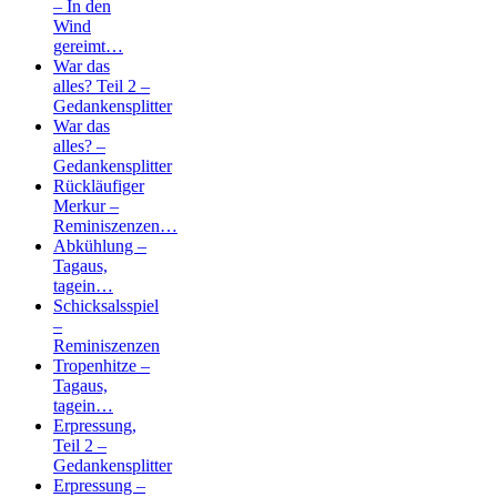
– In den
Wind
gereimt…
War das
alles? Teil 2 –
Gedankensplitter
War das
alles? –
Gedankensplitter
Rückläufiger
Merkur –
Reminiszenzen…
Abkühlung –
Tagaus,
tagein…
Schicksalsspiel
–
Reminiszenzen
Tropenhitze –
Tagaus,
tagein…
Erpressung,
Teil 2 –
Gedankensplitter
Erpressung –