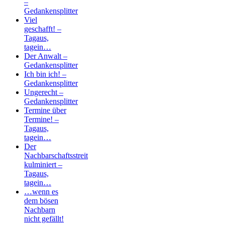
–
Gedankensplitter
Viel
geschafft! –
Tagaus,
tagein…
Der Anwalt –
Gedankensplitter
Ich bin ich! –
Gedankensplitter
Ungerecht –
Gedankensplitter
Termine über
Termine! –
Tagaus,
tagein…
Der
Nachbarschaftsstreit
kulminiert –
Tagaus,
tagein…
…wenn es
dem bösen
Nachbarn
nicht gefällt!