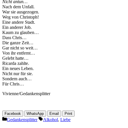
Nicht antun…
Nach dem Unfall.
War sie ausgezogen.
Weg von Christoph!
Eine andere Stadt.
Ein anderer Job.
Kaum zu glauben…
Dass Chris…
Die ganze Zeit…
Gar nicht so weit…
Von ihr entfernt…
Gelebt hatte…
Ricarda zahlte.
Ein neues Leben.
Nicht nur für sie.
Sondern auch…
Für Chris…
Vivienne/Gedankensplitter
Facebook
WhatsApp
Email
Print
Kategorien
Schlagwörter
Gedankensplitter
Alkohol
,
Liebe