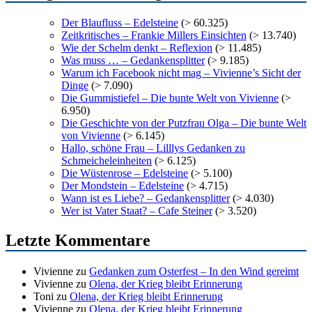
Der Blaufluss – Edelsteine
(> 60.325)
Zeitkritisches – Frankie Millers Einsichten
(> 13.740)
Wie der Schelm denkt – Reflexion
(> 11.485)
Was muss … – Gedankensplitter
(> 9.185)
Warum ich Facebook nicht mag – Vivienne’s Sicht der
Dinge
(> 7.090)
Die Gummistiefel – Die bunte Welt von Vivienne
(>
6.950)
Die Geschichte von der Putzfrau Olga – Die bunte Welt
von Vivienne
(> 6.145)
Hallo, schöne Frau – Lilllys Gedanken zu
Schmeicheleinheiten
(> 6.125)
Die Wüstenrose – Edelsteine
(> 5.100)
Der Mondstein – Edelsteine
(> 4.715)
Wann ist es Liebe? – Gedankensplitter
(> 4.030)
Wer ist Vater Staat? – Cafe Steiner
(> 3.520)
Letzte Kommentare
Vivienne
zu
Gedanken zum Osterfest – In den Wind gereimt
Vivienne
zu
Olena, der Krieg bleibt Erinnerung
Toni
zu
Olena, der Krieg bleibt Erinnerung
Vivienne
zu
Olena, der Krieg bleibt Erinnerung