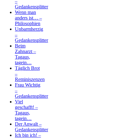
–
Gedankensplitter
Wenn man
anders ist… –
Philosophien
Unbarmherzig
–
Gedankensplitter
Beim
Zahnarzt –
Tagaus,
tagein…
Täglich Brot
–
Reminiszenzen
Frau Wichtig
–
Gedankensplitter
Viel
geschafft! –
Tagaus,
tagein…
Der Anwalt –
Gedankensplitter
Ich bin ich! –