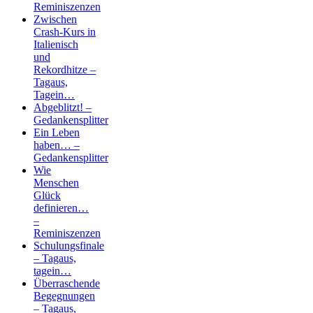
Reminiszenzen
Zwischen
Crash-Kurs in
Italienisch
und
Rekordhitze –
Tagaus,
Tagein…
Abgeblitzt! –
Gedankensplitter
Ein Leben
haben… –
Gedankensplitter
Wie
Menschen
Glück
definieren…
–
Reminiszenzen
Schulungsfinale
– Tagaus,
tagein…
Überraschende
Begegnungen
– Tagaus,