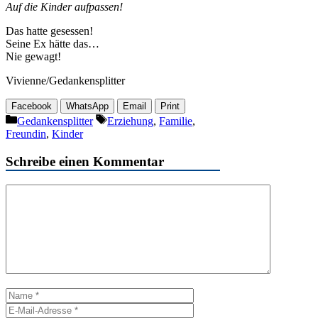
Auf die Kinder aufpassen!
Das hatte gesessen!
Seine Ex hätte das…
Nie gewagt!
Vivienne/Gedankensplitter
Facebook
WhatsApp
Email
Print
Kategorien
Schlagwörter
Gedankensplitter
Erziehung
,
Familie
,
Freundin
,
Kinder
Schreibe einen Kommentar
Kommentar
Name
E-
Mail-
Website