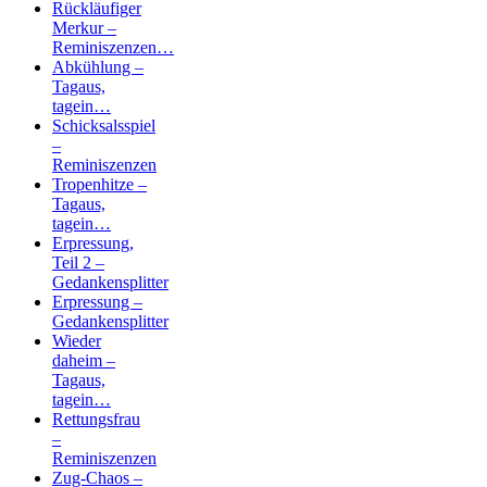
Rückläufiger
Merkur –
Reminiszenzen…
Abkühlung –
Tagaus,
tagein…
Schicksalsspiel
–
Reminiszenzen
Tropenhitze –
Tagaus,
tagein…
Erpressung,
Teil 2 –
Gedankensplitter
Erpressung –
Gedankensplitter
Wieder
daheim –
Tagaus,
tagein…
Rettungsfrau
–
Reminiszenzen
Zug-Chaos –