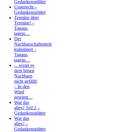
Gedankensplitter
Ungerecht –
Gedankensplitter
Termine über
Termine! –
Tagaus,
tagein…
Der
Nachbarschaftsstreit
kulminiert –
Tagaus,
tagein…
…wenn es
dem bösen
Nachbarn
nicht gefällt!
– In den
Wind
gereimt…
War das
alles? Teil 2 –
Gedankensplitter
War das
alles? –
Gedankensplitter