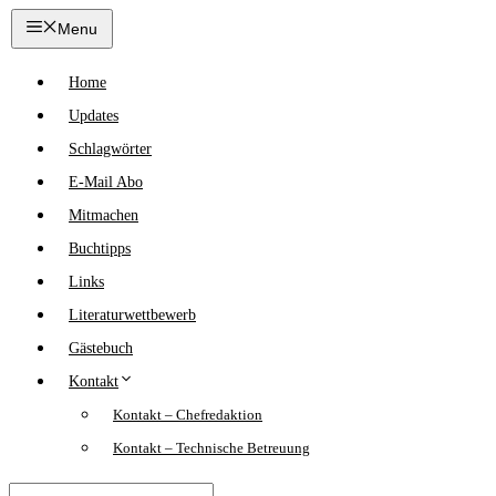
Zum
Menu
Inhalt
springen
Home
Updates
Schlagwörter
E-Mail Abo
Mitmachen
Buchtipps
Links
Literaturwettbewerb
Gästebuch
Kontakt
Kontakt – Chefredaktion
Kontakt – Technische Betreuung