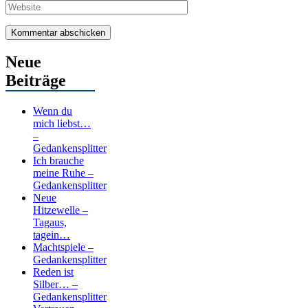
Adresse
Neue
Beiträge
Wenn du
mich liebst…
–
Gedankensplitter
Ich brauche
meine Ruhe –
Gedankensplitter
Neue
Hitzewelle –
Tagaus,
tagein…
Machtspiele –
Gedankensplitter
Reden ist
Silber… –
Gedankensplitter