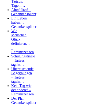
Tagaus,
Tagein…
Abgeblitzt! –
Gedankensplitter
Ein Leben
haben… –
Gedankensplitter
Wie
Menschen
Glück
definieren…
–
Reminiszenzen
Schulungsfinale
– Tagaus,
tagein…
Überraschende
Begegnungen
– Tagaus,
tagein…
Kein Tag wie
der andere! –
Reminiszenzen
Der Plan! –
Gedankensplitter