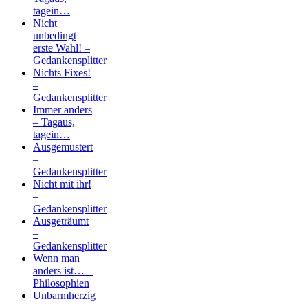
tagein…
Nicht
unbedingt
erste Wahl! –
Gedankensplitter
Nichts Fixes!
–
Gedankensplitter
Immer anders
– Tagaus,
tagein…
Ausgemustert
–
Gedankensplitter
Nicht mit ihr!
–
Gedankensplitter
Ausgeträumt
–
Gedankensplitter
Wenn man
anders ist… –
Philosophien
Unbarmherzig
–