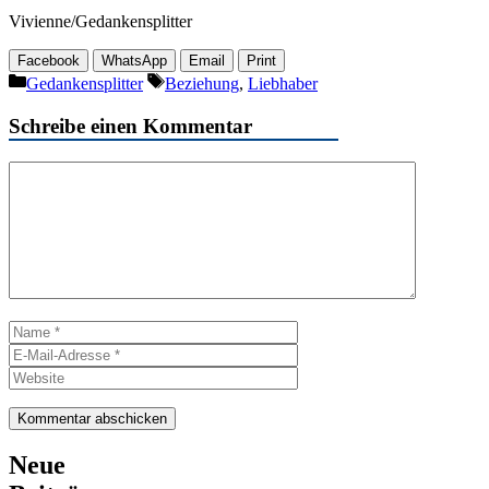
Vivienne/Gedankensplitter
Facebook
WhatsApp
Email
Print
Kategorien
Schlagwörter
Gedankensplitter
Beziehung
,
Liebhaber
Schreibe einen Kommentar
Kommentar
Name
E-
Mail-
Website
Adresse
Neue