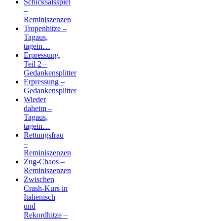
Schicksalsspiel
–
Reminiszenzen
Tropenhitze –
Tagaus,
tagein…
Erpressung,
Teil 2 –
Gedankensplitter
Erpressung –
Gedankensplitter
Wieder
daheim –
Tagaus,
tagein…
Rettungsfrau
–
Reminiszenzen
Zug-Chaos –
Reminiszenzen
Zwischen
Crash-Kurs in
Italienisch
und
Rekordhitze –