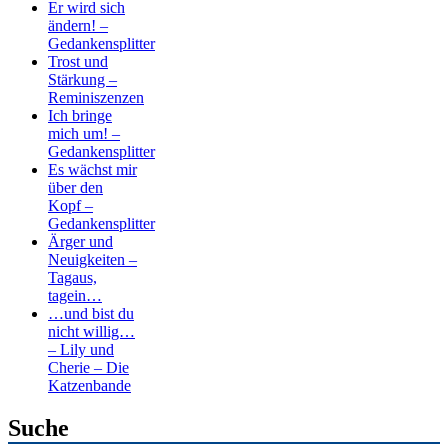
Er wird sich
ändern! –
Gedankensplitter
Trost und
Stärkung –
Reminiszenzen
Ich bringe
mich um! –
Gedankensplitter
Es wächst mir
über den
Kopf –
Gedankensplitter
Ärger und
Neuigkeiten –
Tagaus,
tagein…
…und bist du
nicht willig…
– Lily und
Cherie – Die
Katzenbande
Suche