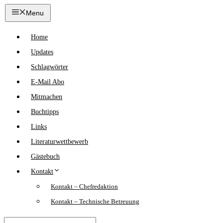
Zum
Menu
Inhalt
springen
Home
Updates
Schlagwörter
E-Mail Abo
Mitmachen
Buchtipps
Links
Literaturwettbewerb
Gästebuch
Kontakt
Kontakt – Chefredaktion
Kontakt – Technische Betreuung