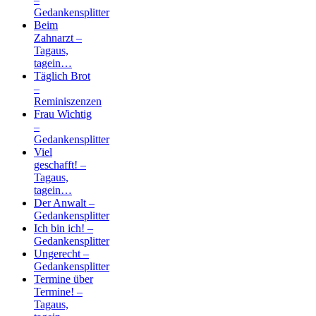
Gedankensplitter
Beim
Zahnarzt –
Tagaus,
tagein…
Täglich Brot
–
Reminiszenzen
Frau Wichtig
–
Gedankensplitter
Viel
geschafft! –
Tagaus,
tagein…
Der Anwalt –
Gedankensplitter
Ich bin ich! –
Gedankensplitter
Ungerecht –
Gedankensplitter
Termine über
Termine! –
Tagaus,