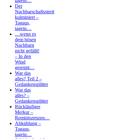
tagein…
Der
Nachbarschaftsstreit
kulminiert –
Tagaus,
tagein…
…wenn es
dem bösen
Nachbarn
nicht gefällt!
– In den
Wind
gereimt…
War das
alles? Teil 2 –
Gedankensplitter
War das
alles? –
Gedankensplitter
Rückläufiger
Merkur –
Reminiszenzen…
Abkühlung –
Tagaus,
tagein…