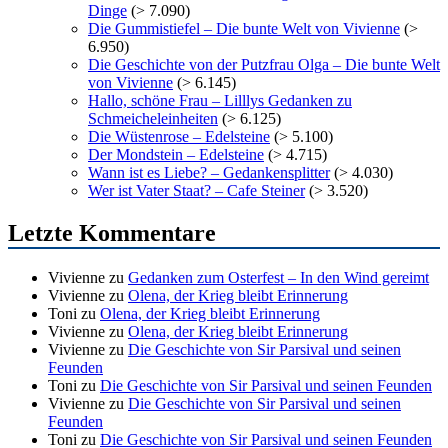
Dinge
(> 7.090)
Die Gummistiefel – Die bunte Welt von Vivienne
(>
6.950)
Die Geschichte von der Putzfrau Olga – Die bunte Welt
von Vivienne
(> 6.145)
Hallo, schöne Frau – Lilllys Gedanken zu
Schmeicheleinheiten
(> 6.125)
Die Wüstenrose – Edelsteine
(> 5.100)
Der Mondstein – Edelsteine
(> 4.715)
Wann ist es Liebe? – Gedankensplitter
(> 4.030)
Wer ist Vater Staat? – Cafe Steiner
(> 3.520)
Letzte Kommentare
Vivienne
zu
Gedanken zum Osterfest – In den Wind gereimt
Vivienne
zu
Olena, der Krieg bleibt Erinnerung
Toni
zu
Olena, der Krieg bleibt Erinnerung
Vivienne
zu
Olena, der Krieg bleibt Erinnerung
Vivienne
zu
Die Geschichte von Sir Parsival und seinen
Feunden
Toni
zu
Die Geschichte von Sir Parsival und seinen Feunden
Vivienne
zu
Die Geschichte von Sir Parsival und seinen
Feunden
Toni
zu
Die Geschichte von Sir Parsival und seinen Feunden