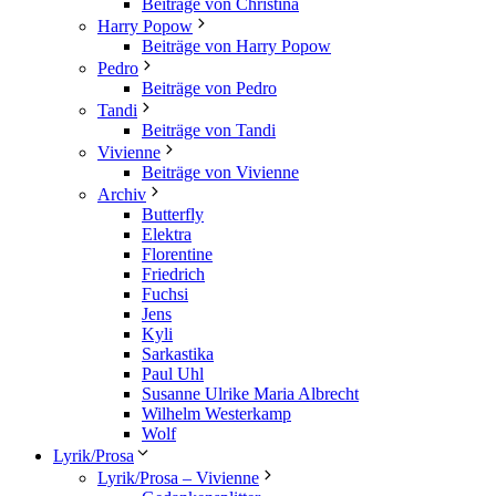
Beiträge von Christina
Harry Popow
Beiträge von Harry Popow
Pedro
Beiträge von Pedro
Tandi
Beiträge von Tandi
Vivienne
Beiträge von Vivienne
Archiv
Butterfly
Elektra
Florentine
Friedrich
Fuchsi
Jens
Kyli
Sarkastika
Paul Uhl
Susanne Ulrike Maria Albrecht
Wilhelm Westerkamp
Wolf
Lyrik/Prosa
Lyrik/Prosa – Vivienne