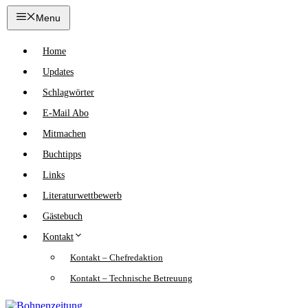
Zum
Menu
Inhalt
springen
Home
Updates
Schlagwörter
E-Mail Abo
Mitmachen
Buchtipps
Links
Literaturwettbewerb
Gästebuch
Kontakt
Kontakt – Chefredaktion
Kontakt – Technische Betreuung