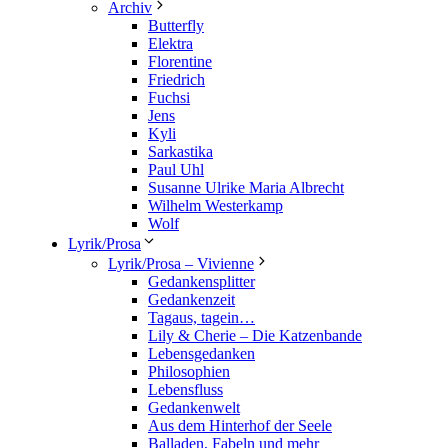
Archiv
Butterfly
Elektra
Florentine
Friedrich
Fuchsi
Jens
Kyli
Sarkastika
Paul Uhl
Susanne Ulrike Maria Albrecht
Wilhelm Westerkamp
Wolf
Lyrik/Prosa
Lyrik/Prosa – Vivienne
Gedankensplitter
Gedankenzeit
Tagaus, tagein…
Lily & Cherie – Die Katzenbande
Lebensgedanken
Philosophien
Lebensfluss
Gedankenwelt
Aus dem Hinterhof der Seele
Balladen, Fabeln und mehr