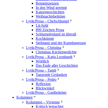
Reminiszenzen
In den Wind gereimt
Katzengeschichten
Weihnachtsbeiträge
Lyrik/Prosa – Chefschlumpf
Lit-Split
899 Zeichen Prosa
Schlumpfenland ist überall
Kochkünste
Sielmann und der Kupplungszug
Lyrik/Prosa – Christina
Christinas Küchengedichte
Lyrik/Prosa – Katja Leonhardt
Wörtlich
Das Ende aller Geschichten
Lyrik/Prosa – Tandi
Tanzende Gedanken
Lyrik/Prosa – Pedro
Reflexion
Blickwinkel
Lyrik/Prosa – Gastbeiträge
Kolumnen
Kolumnen – Vivienne
Kritisch betrachtet