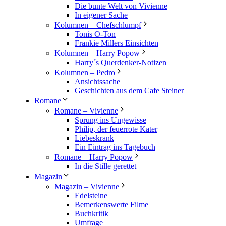
Die bunte Welt von Vivienne
In eigener Sache
Kolumnen – Chefschlumpf
Tonis O-Ton
Frankie Millers Einsichten
Kolumnen – Harry Popow
Harry´s Querdenker-Notizen
Kolumnen – Pedro
Ansichtssache
Geschichten aus dem Cafe Steiner
Romane
Romane – Vivienne
Sprung ins Ungewisse
Philip, der feuerrote Kater
Liebeskrank
Ein Eintrag ins Tagebuch
Romane – Harry Popow
In die Stille gerettet
Magazin
Magazin – Vivienne
Edelsteine
Bemerkenswerte Filme
Buchkritik
Umfrage