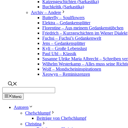
Katzengeschichten (Sarkastika)
Buchkritik (Sarkastika)
Archiv – Andere
Butterfly – Soulflowers
Elektra – Gedankensplitter
Florentine – Aus meinem Gedankenstübchen
Friedrich – Kurzgeschichten im Wiener Dialekt
Fuchsi – Fuchsi’s Gedankenwelt
Jens – Gedankensplitter
Kyli – Große Lebenslust
Paul Uhl – Klassik
Susanne Ulrike Maria Albrecht – Schreiben verl
Wilhelm Westerkamp – Alles muss seine Richti
Wolf – Mondscheininspirationen
Xeowyn – Reminiszenzen
Menü
Autoren
Chefschlumpf
Beiträge von Chefschlumpf
Christina