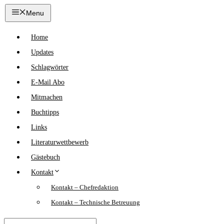
Zum
Menu
Inhalt
springen
Home
Updates
Schlagwörter
E-Mail Abo
Mitmachen
Buchtipps
Links
Literaturwettbewerb
Gästebuch
Kontakt
Kontakt – Chefredaktion
Kontakt – Technische Betreuung