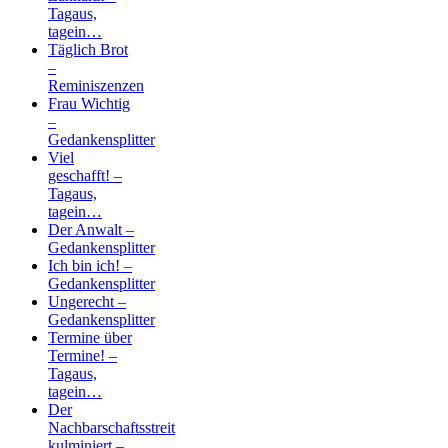
Tagaus,
tagein…
Täglich Brot
–
Reminiszenzen
Frau Wichtig
–
Gedankensplitter
Viel
geschafft! –
Tagaus,
tagein…
Der Anwalt –
Gedankensplitter
Ich bin ich! –
Gedankensplitter
Ungerecht –
Gedankensplitter
Termine über
Termine! –
Tagaus,
tagein…
Der
Nachbarschaftsstreit
kulminiert –