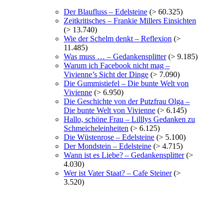
Der Blaufluss – Edelsteine
(> 60.325)
Zeitkritisches – Frankie Millers Einsichten
(> 13.740)
Wie der Schelm denkt – Reflexion
(>
11.485)
Was muss … – Gedankensplitter
(> 9.185)
Warum ich Facebook nicht mag –
Vivienne’s Sicht der Dinge
(> 7.090)
Die Gummistiefel – Die bunte Welt von
Vivienne
(> 6.950)
Die Geschichte von der Putzfrau Olga –
Die bunte Welt von Vivienne
(> 6.145)
Hallo, schöne Frau – Lilllys Gedanken zu
Schmeicheleinheiten
(> 6.125)
Die Wüstenrose – Edelsteine
(> 5.100)
Der Mondstein – Edelsteine
(> 4.715)
Wann ist es Liebe? – Gedankensplitter
(>
4.030)
Wer ist Vater Staat? – Cafe Steiner
(>
3.520)