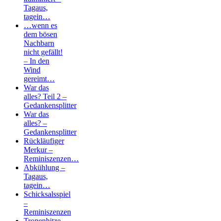
Tagaus,
tagein…
…wenn es
dem bösen
Nachbarn
nicht gefällt!
– In den
Wind
gereimt…
War das
alles? Teil 2 –
Gedankensplitter
War das
alles? –
Gedankensplitter
Rückläufiger
Merkur –
Reminiszenzen…
Abkühlung –
Tagaus,
tagein…
Schicksalsspiel
–
Reminiszenzen
Tropenhitze –