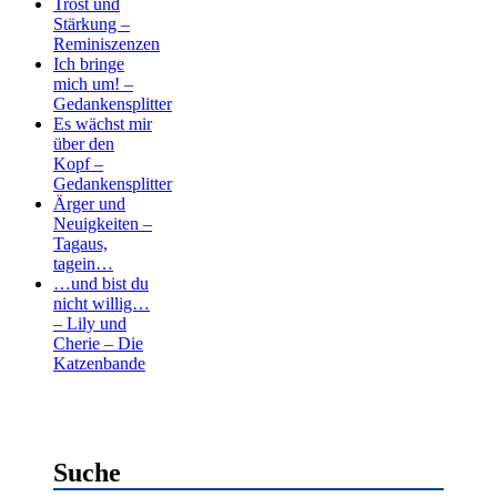
Trost und
Stärkung –
Reminiszenzen
Ich bringe
mich um! –
Gedankensplitter
Es wächst mir
über den
Kopf –
Gedankensplitter
Ärger und
Neuigkeiten –
Tagaus,
tagein…
…und bist du
nicht willig…
– Lily und
Cherie – Die
Katzenbande
Suche