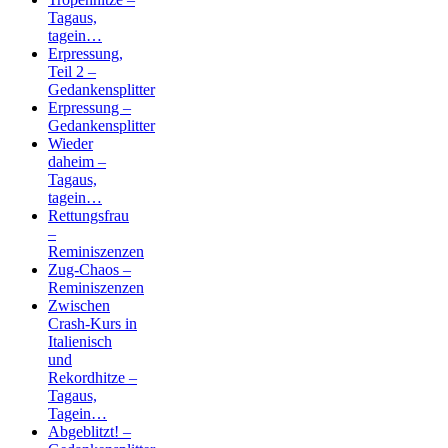
Tagaus,
tagein…
Erpressung,
Teil 2 –
Gedankensplitter
Erpressung –
Gedankensplitter
Wieder
daheim –
Tagaus,
tagein…
Rettungsfrau
–
Reminiszenzen
Zug-Chaos –
Reminiszenzen
Zwischen
Crash-Kurs in
Italienisch
und
Rekordhitze –
Tagaus,
Tagein…
Abgeblitzt! –