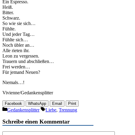
Ein Espresso.
Heiß.
Bitter.
Schwarz.
So wie sie sich…
Fühlte.
Und jeder Tag…
Fühlte sich…
Noch übler an…
Alle rieten ihr.
Leon zu vergessen.
Trauern und abschließen…
Frei werden…
Für jemand Neuen?
Niemals…!
Vivienne/Gedankensplitter
Facebook
WhatsApp
Email
Print
Kategorien
Schlagwörter
Gedankensplitter
Liebe
,
Trennung
Schreibe einen Kommentar
Kommentar