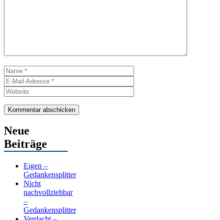
Name
E-
Mail-
Website
Adresse
Neue
Beiträge
Eigen –
Gedankensplitter
Nicht
nachvollziehbar
–
Gedankensplitter
Verdacht –