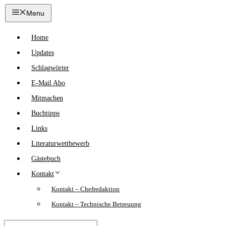
Zum
Menu
Inhalt
springen
Home
Updates
Schlagwörter
E-Mail Abo
Mitmachen
Buchtipps
Links
Literaturwettbewerb
Gästebuch
Kontakt
Kontakt – Chefredaktion
Kontakt – Technische Betreuung