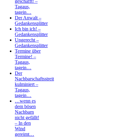
geschafft! –
Tagaus,
tagein…
Der Anwalt –
Gedankensplitter
Ich bin ich! –
Gedankensplitter
Ungerecht –
Gedankensplitter
Termine über
Termine! –
Tagaus,
tagein…
Der
Nachbarschaftsstreit
kulminiert –
Tagaus,
tagein…
…wenn es
dem bösen
Nachbarn
nicht gefällt!
– In den
Wind
gereimt…