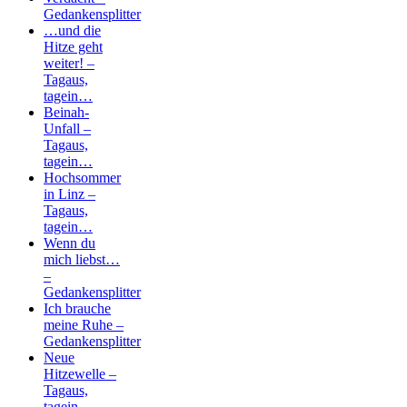
Gedankensplitter
…und die
Hitze geht
weiter! –
Tagaus,
tagein…
Beinah-
Unfall –
Tagaus,
tagein…
Hochsommer
in Linz –
Tagaus,
tagein…
Wenn du
mich liebst…
–
Gedankensplitter
Ich brauche
meine Ruhe –
Gedankensplitter
Neue
Hitzewelle –
Tagaus,
tagein…