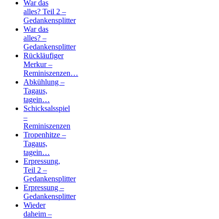
War das
alles? Teil 2 –
Gedankensplitter
War das
alles? –
Gedankensplitter
Rückläufiger
Merkur –
Reminiszenzen…
Abkühlung –
Tagaus,
tagein…
Schicksalsspiel
–
Reminiszenzen
Tropenhitze –
Tagaus,
tagein…
Erpressung,
Teil 2 –
Gedankensplitter
Erpressung –
Gedankensplitter
Wieder
daheim –