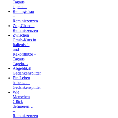
Tagaus,
tagein…
Rettungsfrau
–
Reminiszenzen
Zug-Chaos –
Reminiszenzen
Zwischen
Crash-Kurs in
Italienisch
und
Rekordhitze –
Tagaus,
Tagein…
Abgeblitzt! –
Gedankensplitter
Ein Leben
haben… –
Gedankensplitter
Wie
Menschen
Glück
definieren…
–
Reminiszenzen