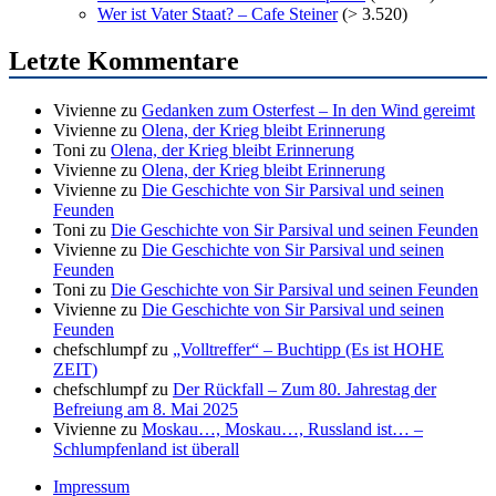
Wer ist Vater Staat? – Cafe Steiner
(> 3.520)
Letzte Kommentare
Vivienne
zu
Gedanken zum Osterfest – In den Wind gereimt
Vivienne
zu
Olena, der Krieg bleibt Erinnerung
Toni
zu
Olena, der Krieg bleibt Erinnerung
Vivienne
zu
Olena, der Krieg bleibt Erinnerung
Vivienne
zu
Die Geschichte von Sir Parsival und seinen
Feunden
Toni
zu
Die Geschichte von Sir Parsival und seinen Feunden
Vivienne
zu
Die Geschichte von Sir Parsival und seinen
Feunden
Toni
zu
Die Geschichte von Sir Parsival und seinen Feunden
Vivienne
zu
Die Geschichte von Sir Parsival und seinen
Feunden
chefschlumpf
zu
„Volltreffer“ – Buchtipp (Es ist HOHE
ZEIT)
chefschlumpf
zu
Der Rückfall – Zum 80. Jahrestag der
Befreiung am 8. Mai 2025
Vivienne
zu
Moskau…, Moskau…, Russland ist… –
Schlumpfenland ist überall
Impressum