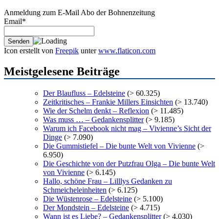
Anmeldung zum E-Mail Abo der Bohnenzeitung
Email*
Icon erstellt von
Freepik
unter
www.flaticon.com
Meistgelesene Beiträge
Der Blaufluss – Edelsteine
(> 60.325)
Zeitkritisches – Frankie Millers Einsichten
(> 13.740)
Wie der Schelm denkt – Reflexion
(> 11.485)
Was muss … – Gedankensplitter
(> 9.185)
Warum ich Facebook nicht mag – Vivienne’s Sicht der
Dinge
(> 7.090)
Die Gummistiefel – Die bunte Welt von Vivienne
(>
6.950)
Die Geschichte von der Putzfrau Olga – Die bunte Welt
von Vivienne
(> 6.145)
Hallo, schöne Frau – Lilllys Gedanken zu
Schmeicheleinheiten
(> 6.125)
Die Wüstenrose – Edelsteine
(> 5.100)
Der Mondstein – Edelsteine
(> 4.715)
Wann ist es Liebe? – Gedankensplitter
(> 4.030)