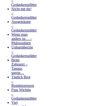
–
Gedankensplitter
Nicht mit ihr!
–
Gedankensplitter
Ausgeträumt
–
Gedankensplitter
Wenn man
anders ist… –
Philosophien
Unbarmherzig
–
Gedankensplitter
Beim
Zahnarzt –
Tagaus,
tagein…
Täglich Brot
–
Reminiszenzen
Frau Wichtig
–
Gedankensplitter
Viel