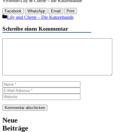
Vivienne/Lily & Cherie – die Katzenbande
Facebook
WhatsApp
Email
Print
Kategorien
Lily und Cherie – Die Katzenbande
Schreibe einen Kommentar
Kommentar
Name
E-
Mail-
Website
Adresse
Neue
Beiträge