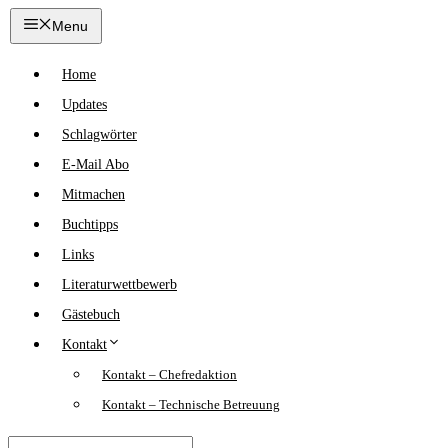
Zum
Menu
Inhalt
springen
Home
Updates
Schlagwörter
E-Mail Abo
Mitmachen
Buchtipps
Links
Literaturwettbewerb
Gästebuch
Kontakt
Kontakt – Chefredaktion
Kontakt – Technische Betreuung