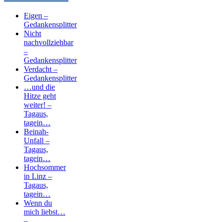
Eigen –
Gedankensplitter
Nicht
nachvollziehbar
–
Gedankensplitter
Verdacht –
Gedankensplitter
…und die
Hitze geht
weiter! –
Tagaus,
tagein…
Beinah-
Unfall –
Tagaus,
tagein…
Hochsommer
in Linz –
Tagaus,
tagein…
Wenn du
mich liebst…
–