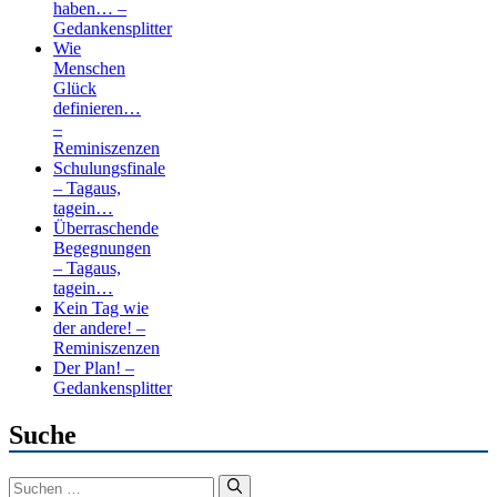
haben… –
Gedankensplitter
Wie
Menschen
Glück
definieren…
–
Reminiszenzen
Schulungsfinale
– Tagaus,
tagein…
Überraschende
Begegnungen
– Tagaus,
tagein…
Kein Tag wie
der andere! –
Reminiszenzen
Der Plan! –
Gedankensplitter
Suche
Suchen