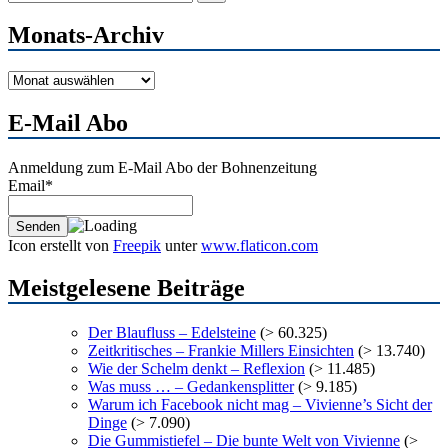
nach:
Monats-Archiv
Monats-
Archiv
E-Mail Abo
Anmeldung zum E-Mail Abo der Bohnenzeitung
Email*
Icon erstellt von
Freepik
unter
www.flaticon.com
Meistgelesene Beiträge
Der Blaufluss – Edelsteine
(> 60.325)
Zeitkritisches – Frankie Millers Einsichten
(> 13.740)
Wie der Schelm denkt – Reflexion
(> 11.485)
Was muss … – Gedankensplitter
(> 9.185)
Warum ich Facebook nicht mag – Vivienne’s Sicht der
Dinge
(> 7.090)
Die Gummistiefel – Die bunte Welt von Vivienne
(>