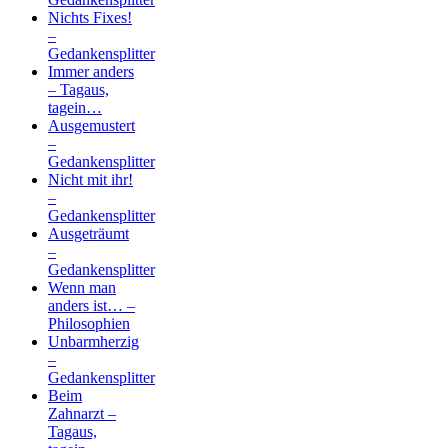
Nichts Fixes!
–
Gedankensplitter
Immer anders
– Tagaus,
tagein…
Ausgemustert
–
Gedankensplitter
Nicht mit ihr!
–
Gedankensplitter
Ausgeträumt
–
Gedankensplitter
Wenn man
anders ist… –
Philosophien
Unbarmherzig
–
Gedankensplitter
Beim
Zahnarzt –
Tagaus,