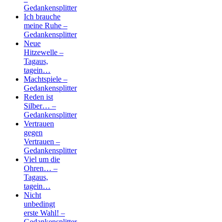
Gedankensplitter
Ich brauche
meine Ruhe –
Gedankensplitter
Neue
Hitzewelle –
Tagaus,
tagein…
Machtspiele –
Gedankensplitter
Reden ist
Silber… –
Gedankensplitter
Vertrauen
gegen
Vertrauen –
Gedankensplitter
Viel um die
Ohren… –
Tagaus,
tagein…
Nicht
unbedingt
erste Wahl! –
Gedankensplitter