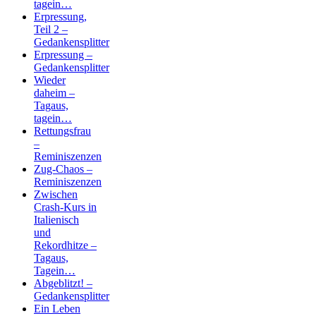
tagein…
Erpressung,
Teil 2 –
Gedankensplitter
Erpressung –
Gedankensplitter
Wieder
daheim –
Tagaus,
tagein…
Rettungsfrau
–
Reminiszenzen
Zug-Chaos –
Reminiszenzen
Zwischen
Crash-Kurs in
Italienisch
und
Rekordhitze –
Tagaus,
Tagein…
Abgeblitzt! –
Gedankensplitter
Ein Leben