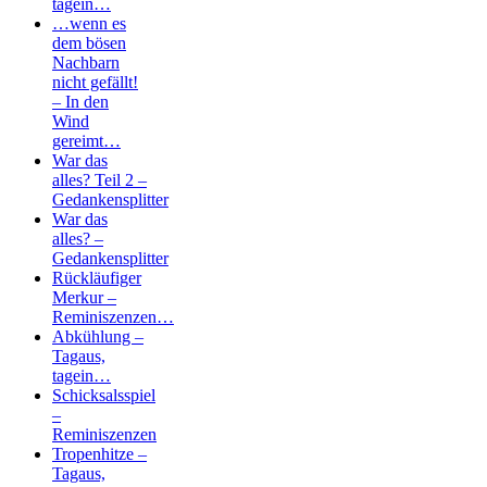
tagein…
…wenn es
dem bösen
Nachbarn
nicht gefällt!
– In den
Wind
gereimt…
War das
alles? Teil 2 –
Gedankensplitter
War das
alles? –
Gedankensplitter
Rückläufiger
Merkur –
Reminiszenzen…
Abkühlung –
Tagaus,
tagein…
Schicksalsspiel
–
Reminiszenzen
Tropenhitze –
Tagaus,