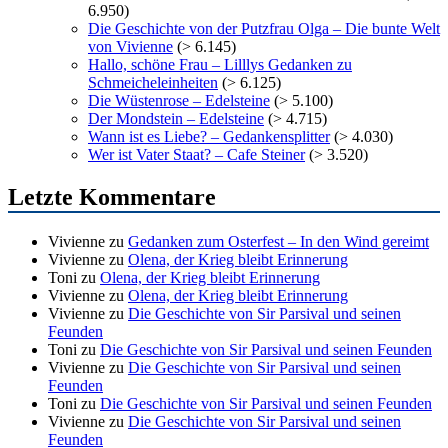
6.950)
Die Geschichte von der Putzfrau Olga – Die bunte Welt
von Vivienne
(> 6.145)
Hallo, schöne Frau – Lilllys Gedanken zu
Schmeicheleinheiten
(> 6.125)
Die Wüstenrose – Edelsteine
(> 5.100)
Der Mondstein – Edelsteine
(> 4.715)
Wann ist es Liebe? – Gedankensplitter
(> 4.030)
Wer ist Vater Staat? – Cafe Steiner
(> 3.520)
Letzte Kommentare
Vivienne
zu
Gedanken zum Osterfest – In den Wind gereimt
Vivienne
zu
Olena, der Krieg bleibt Erinnerung
Toni
zu
Olena, der Krieg bleibt Erinnerung
Vivienne
zu
Olena, der Krieg bleibt Erinnerung
Vivienne
zu
Die Geschichte von Sir Parsival und seinen
Feunden
Toni
zu
Die Geschichte von Sir Parsival und seinen Feunden
Vivienne
zu
Die Geschichte von Sir Parsival und seinen
Feunden
Toni
zu
Die Geschichte von Sir Parsival und seinen Feunden
Vivienne
zu
Die Geschichte von Sir Parsival und seinen
Feunden